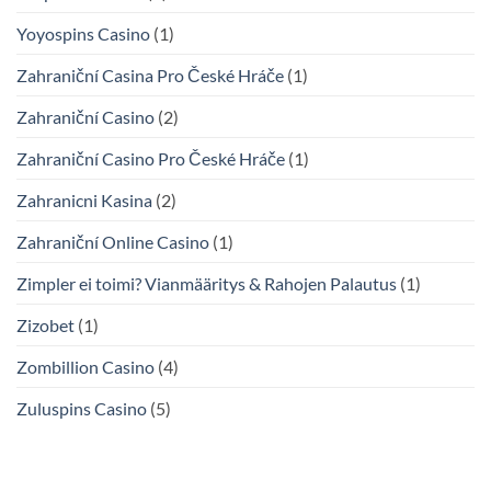
Yoyospins Casino
(1)
Zahraniční Casina Pro České Hráče
(1)
Zahraniční Casino
(2)
Zahraniční Casino Pro České Hráče
(1)
Zahranicni Kasina
(2)
Zahraniční Online Casino
(1)
Zimpler ei toimi? Vianmääritys & Rahojen Palautus
(1)
Zizobet
(1)
Zombillion Casino
(4)
Zuluspins Casino
(5)