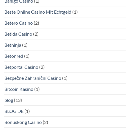
Bahigo Casino
(1)
Beste Online Casino Mit Echtgeld
(1)
Betero Casino
(2)
Betida Casino
(2)
Betninja
(1)
Betonred
(1)
Betportal Casino
(2)
Bezpečné Zahraniční Casino
(1)
Bitcoin Kasino
(1)
blog
(13)
BLOG DE
(1)
Bonuskong Casino
(2)