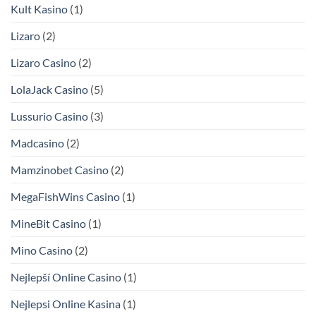
Kult Kasino
(1)
Lizaro
(2)
Lizaro Casino
(2)
LolaJack Casino
(5)
Lussurio Casino
(3)
Madcasino
(2)
Mamzinobet Casino
(2)
MegaFishWins Casino
(1)
MineBit Casino
(1)
Mino Casino
(2)
Nejlepší Online Casino
(1)
Nejlepsi Online Kasina
(1)