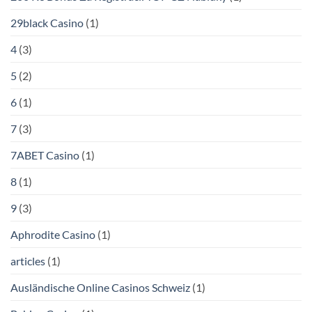
29black Casino
(1)
4
(3)
5
(2)
6
(1)
7
(3)
7ABET Casino
(1)
8
(1)
9
(3)
Aphrodite Casino
(1)
articles
(1)
Ausländische Online Casinos Schweiz
(1)