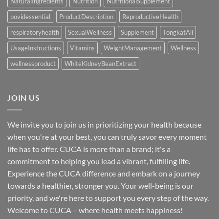
NaturalIngredients
Nutrition
NutritionalSupplement
povidessential
ProductDescription
ReproductiveHealth
respiratoryhealth
SexualWellness
Supplement
TongkatAli
UsageInstructions
Vitamins
WeightManagement
Wellness
wellnessproduct
WhiteKidneyBeanExtract
JOIN US
We invite you to join us in prioritizing your health because
when you're at your best, you can truly savor every moment
life has to offer. CUCA is more than a brand; it's a
commitment to helping you lead a vibrant, fulfilling life.
Experience the CUCA difference and embark on a journey
towards a healthier, stronger you. Your well-being is our
priority, and we're here to support you every step of the way.
Welcome to CUCA – where health meets happiness!