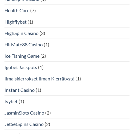
Health Care
(7)
Highflybet
(1)
HighSpin Casino
(3)
HitMate88 Casino
(1)
Ice Fishing Game
(2)
Igobet Jackpots
(1)
Ilmaiskierrokset Ilman Kierrätystä
(1)
Instant Casino
(1)
Ivybet
(1)
JasminSlots Casino
(2)
JetSetSpins Casino
(2)