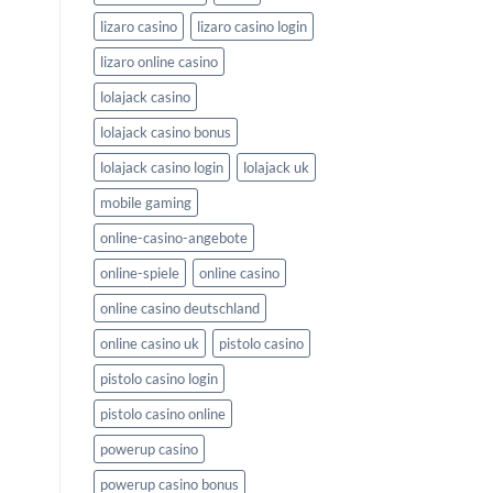
lizaro casino
lizaro casino login
lizaro online casino
lolajack casino
lolajack casino bonus
lolajack casino login
lolajack uk
mobile gaming
online-casino-angebote
online-spiele
online casino
online casino deutschland
online casino uk
pistolo casino
pistolo casino login
pistolo casino online
powerup casino
powerup casino bonus