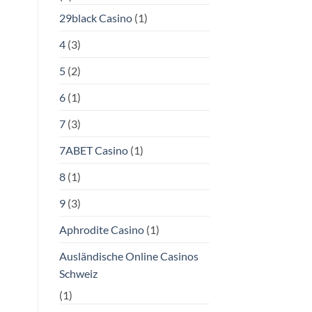
29black Casino
(1)
4
(3)
5
(2)
6
(1)
7
(3)
7ABET Casino
(1)
8
(1)
9
(3)
Aphrodite Casino
(1)
Ausländische Online Casinos
Schweiz
(1)