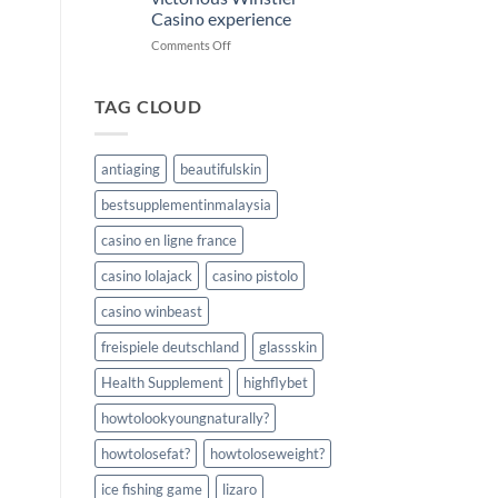
griff
normalerweise
Casino experience
haben
ohne
umschweife
on
Comments Off
inside
Gain
deinem
trustworthy
Spielerkonto
verfugbar
casino
TAG CLOUD
&
strategies
respons
for
kannst
schnell
a
antiaging
beautifulskin
den
victorious
arsch
Winstler
hochkriegen
bestsupplementinmalaysia
Casino
experience
casino en ligne france
casino lolajack
casino pistolo
casino winbeast
freispiele deutschland
glassskin
Health Supplement
highflybet
howtolookyoungnaturally?
howtolosefat?
howtoloseweight?
ice fishing game
lizaro