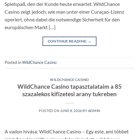
Spielspaß, den der Kunde heute erwartet. WildChance
Casino zeigt jedoch, wie man unter einer Curaçao-Lizenz
operiert, ohne dabei die notwendige Sicherheit für den
europäischen Markt […]
CONTINUE READING
→
Posted in
WildChance Casino
WILDCHANCE CASINO
WildChance Casino tapasztalataim a 85
szazalekos kifizetesi arany tukreben
POSTED ON
JUNE 8, 2026
BY
ADMIN
A vadon hívása: WildChance Casino – Egy este, ami többet