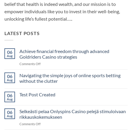
belief that health is indeed wealth, and our mission is to
empower individuals like you to invest in their well-being,
unlocking life’s fullest potential…..
LATEST POSTS
Achieve financial freedom through advanced
06
Aug
Goldriders Casino strategies
on
Comments Off
Achieve
financial
Navigating the simple joys of online sports betting
06
freedom
Aug
without the clutter
through
No
advanced
Comments
Test Post Created
Goldriders
06
on
Navigating
Casino
Aug
No
the
strategies
Comments
simple
on
joys
Selkeästi pelaa Onlyspins Casino pelejä stimuloivaan
06
Test
of
Post
Aug
rikkauskokemukseen
online
Created
sports
on
Comments Off
betting
Selkeästi
without