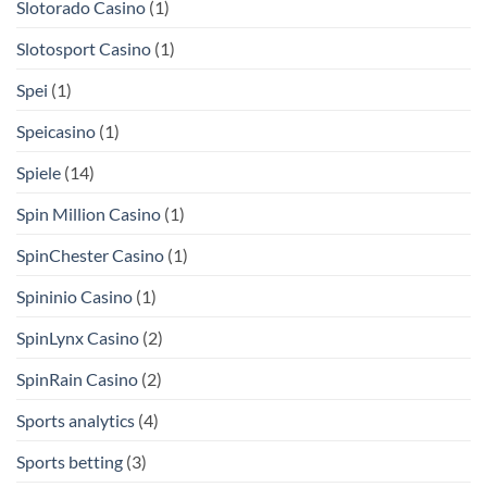
Slotorado Casino
(1)
Slotosport Casino
(1)
Spei
(1)
Speicasino
(1)
Spiele
(14)
Spin Million Casino
(1)
SpinChester Casino
(1)
Spininio Casino
(1)
SpinLynx Casino
(2)
SpinRain Casino
(2)
Sports analytics
(4)
Sports betting
(3)