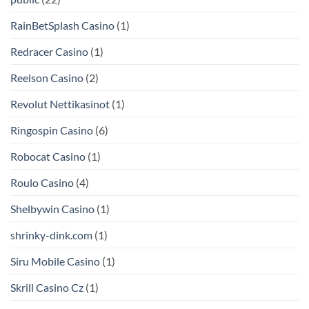
RainBetSplash Casino
(1)
Redracer Casino
(1)
Reelson Casino
(2)
Revolut Nettikasinot
(1)
Ringospin Casino
(6)
Robocat Casino
(1)
Roulo Casino
(4)
Shelbywin Casino
(1)
shrinky-dink.com
(1)
Siru Mobile Casino
(1)
Skrill Casino Cz
(1)