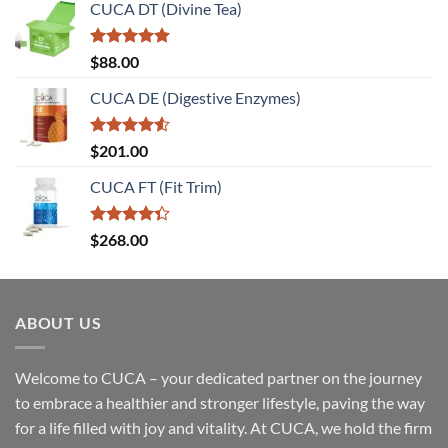
CUCA DT (Divine Tea)
Rated
5.00
$
88.00
out of 5
CUCA DE (Digestive Enzymes)
Rated
$
201.00
4.50
out
of 5
CUCA FT (Fit Trim)
Rated
$
268.00
4.33
out
of 5
ABOUT US
Welcome to CUCA – your dedicated partner on the journey
to embrace a healthier and stronger lifestyle, paving the way
for a life filled with joy and vitality. At CUCA, we hold the firm