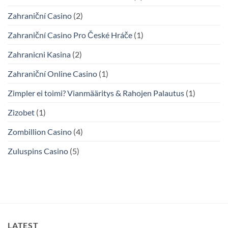
Zahraniční Casino
(2)
Zahraniční Casino Pro České Hráče
(1)
Zahranicni Kasina
(2)
Zahraniční Online Casino
(1)
Zimpler ei toimi? Vianmääritys & Rahojen Palautus
(1)
Zizobet
(1)
Zombillion Casino
(4)
Zuluspins Casino
(5)
LATEST