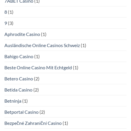
7ABET Casino
(1)
8
(1)
9
(3)
Aphrodite Casino
(1)
Ausländische Online Casinos Schweiz
(1)
Bahigo Casino
(1)
Beste Online Casino Mit Echtgeld
(1)
Betero Casino
(2)
Betida Casino
(2)
Betninja
(1)
Betportal Casino
(2)
Bezpečné Zahraniční Casino
(1)