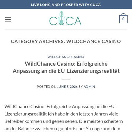
Skip
LIVE LONG AND PROSPER WITH CUCA
to
content
0
CATEGORY ARCHIVES:
WILDCHANCE CASINO
WILDCHANCE CASINO
WildChance Casino: Erfolgreiche
Anpassung an die EU-Lizenzierungsrealität
POSTED ON
JUNE 8, 2026
BY
ADMIN
WildChance Casino: Erfolgreiche Anpassung an die EU-
Lizenzierungsrealität Ich habe in den letzten Jahren viele
Betreiber kommen und gehen sehen. Die meisten scheitern
an der Balance zwischen regulatorischer Strenge und dem