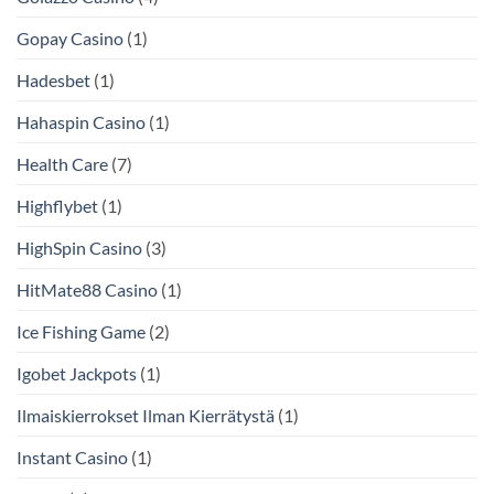
Gopay Casino
(1)
Hadesbet
(1)
Hahaspin Casino
(1)
Health Care
(7)
Highflybet
(1)
HighSpin Casino
(3)
HitMate88 Casino
(1)
Ice Fishing Game
(2)
Igobet Jackpots
(1)
Ilmaiskierrokset Ilman Kierrätystä
(1)
Instant Casino
(1)