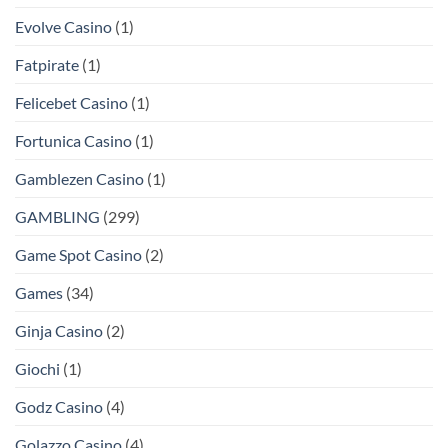
Evolve Casino
(1)
Fatpirate
(1)
Felicebet Casino
(1)
Fortunica Casino
(1)
Gamblezen Casino
(1)
GAMBLING
(299)
Game Spot Casino
(2)
Games
(34)
Ginja Casino
(2)
Giochi
(1)
Godz Casino
(4)
Golazzo Casino
(4)