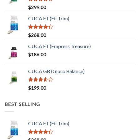
Rated
$
299.00
4.00
out
of 5
CUCA FT (Fit Trim)
Rated
$
268.00
4.33
out
of 5
CUCA ET (Empress Treasure)
$
186.00
CUCA GB (Gluco Balance)
Rated
$
199.00
3.50
out
of 5
BEST SELLING
CUCA FT (Fit Trim)
Rated
$
268.00