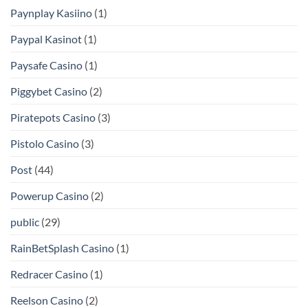
Paynplay Kasiino
(1)
Paypal Kasinot
(1)
Paysafe Casino
(1)
Piggybet Casino
(2)
Piratepots Casino
(3)
Pistolo Casino
(3)
Post
(44)
Powerup Casino
(2)
public
(29)
RainBetSplash Casino
(1)
Redracer Casino
(1)
Reelson Casino
(2)