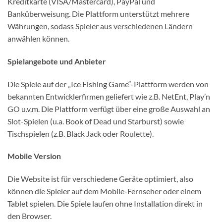
Kreditkarte (VISA/Mastercard), PayPal und
Banküberweisung. Die Plattform unterstützt mehrere
Währungen, sodass Spieler aus verschiedenen Ländern
anwählen können.
Spielangebote und Anbieter
Die Spiele auf der „Ice Fishing Game“-Plattform werden von
bekannten Entwicklerfirmen geliefert wie z.B. NetEnt, Play’n
GO u.v.m. Die Plattform verfügt über eine große Auswahl an
Slot-Spielen (u.a. Book of Dead und Starburst) sowie
Tischspielen (z.B. Black Jack oder Roulette).
Mobile Version
Die Website ist für verschiedene Geräte optimiert, also
können die Spieler auf dem Mobile-Fernseher oder einem
Tablet spielen. Die Spiele laufen ohne Installation direkt in
den Browser.