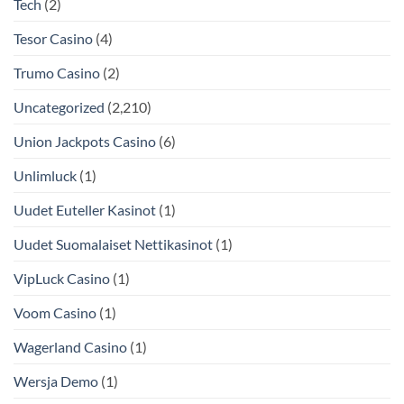
Tech
(2)
Tesor Casino
(4)
Trumo Casino
(2)
Uncategorized
(2,210)
Union Jackpots Casino
(6)
Unlimluck
(1)
Uudet Euteller Kasinot
(1)
Uudet Suomalaiset Nettikasinot
(1)
VipLuck Casino
(1)
Voom Casino
(1)
Wagerland Casino
(1)
Wersja Demo
(1)