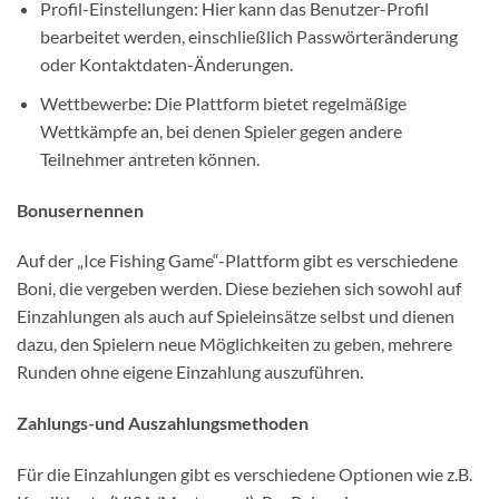
Profil-Einstellungen: Hier kann das Benutzer-Profil
bearbeitet werden, einschließlich Passwörteränderung
oder Kontaktdaten-Änderungen.
Wettbewerbe: Die Plattform bietet regelmäßige
Wettkämpfe an, bei denen Spieler gegen andere
Teilnehmer antreten können.
Bonusernennen
Auf der „Ice Fishing Game“-Plattform gibt es verschiedene
Boni, die vergeben werden. Diese beziehen sich sowohl auf
Einzahlungen als auch auf Spieleinsätze selbst und dienen
dazu, den Spielern neue Möglichkeiten zu geben, mehrere
Runden ohne eigene Einzahlung auszuführen.
Zahlungs-und Auszahlungsmethoden
Für die Einzahlungen gibt es verschiedene Optionen wie z.B.