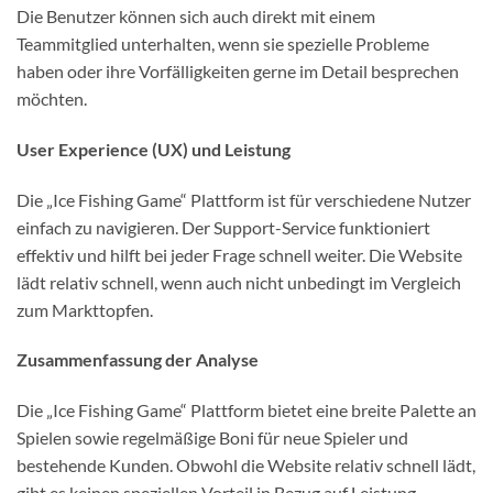
Die Benutzer können sich auch direkt mit einem
Teammitglied unterhalten, wenn sie spezielle Probleme
haben oder ihre Vorfälligkeiten gerne im Detail besprechen
möchten.
User Experience (UX) und Leistung
Die „Ice Fishing Game“ Plattform ist für verschiedene Nutzer
einfach zu navigieren. Der Support-Service funktioniert
effektiv und hilft bei jeder Frage schnell weiter. Die Website
lädt relativ schnell, wenn auch nicht unbedingt im Vergleich
zum Markttopfen.
Zusammenfassung der Analyse
Die „Ice Fishing Game“ Plattform bietet eine breite Palette an
Spielen sowie regelmäßige Boni für neue Spieler und
bestehende Kunden. Obwohl die Website relativ schnell lädt,
gibt es keinen speziellen Vorteil in Bezug auf Leistung