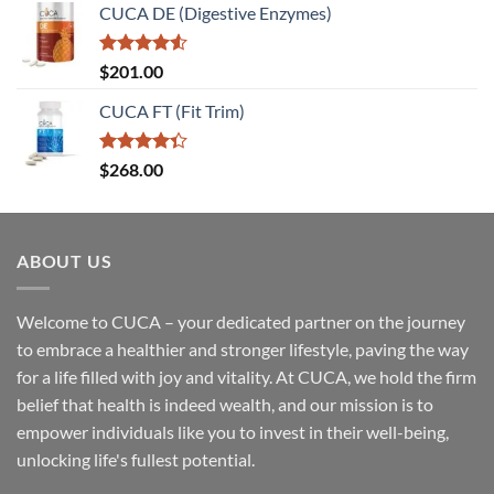
CUCA DE (Digestive Enzymes)
Rated
$
201.00
4.50
out
of 5
CUCA FT (Fit Trim)
Rated
$
268.00
4.33
out
of 5
ABOUT US
Welcome to CUCA – your dedicated partner on the journey
to embrace a healthier and stronger lifestyle, paving the way
for a life filled with joy and vitality. At CUCA, we hold the firm
belief that health is indeed wealth, and our mission is to
empower individuals like you to invest in their well-being,
unlocking life's fullest potential.