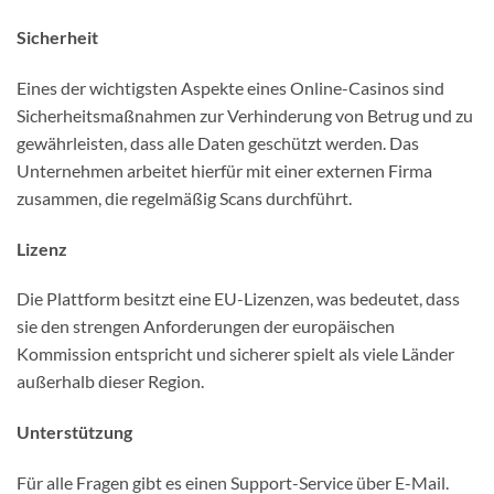
Sicherheit
Eines der wichtigsten Aspekte eines Online-Casinos sind
Sicherheitsmaßnahmen zur Verhinderung von Betrug und zu
gewährleisten, dass alle Daten geschützt werden. Das
Unternehmen arbeitet hierfür mit einer externen Firma
zusammen, die regelmäßig Scans durchführt.
Lizenz
Die Plattform besitzt eine EU-Lizenzen, was bedeutet, dass
sie den strengen Anforderungen der europäischen
Kommission entspricht und sicherer spielt als viele Länder
außerhalb dieser Region.
Unterstützung
Für alle Fragen gibt es einen Support-Service über E-Mail.