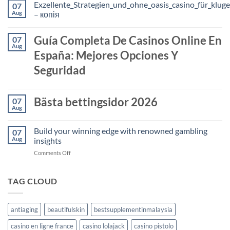
olağanüstü
Exzellente_Strategien_und_ohne_oasis_casino_für_kluge
07
kumar
Aug
– копія
ödemelerini
No
sergilemek
Comments
için
Guía Completa De Casinos Online En
07
on
Exzellente_Strategien_und_ohne_oasis_casino_für_kluge_Spieler_ermöglichen_l
akıllıca
Aug
–
España: Mejores Opciones Y
stratejiler
копія
Seguridad
No
Comments
Bästa bettingsidor 2026
07
on
Guía
Aug
Completa
No
Comments
De
Build your winning edge with renowned gambling
07
on
Casinos
Bästa
Aug
insights
Online
bettingsidor
on
Comments Off
En
2026
Build
España:
your
Mejores
winning
TAG CLOUD
edge
Opciones
with
Y
renowned
antiaging
beautifulskin
bestsupplementinmalaysia
Seguridad
gambling
insights
casino en ligne france
casino lolajack
casino pistolo