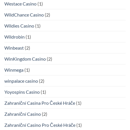
Westace Casino
(1)
WildChance Casino
(2)
Wildies Casino
(1)
Wildrobin
(1)
Winbeast
(2)
WinKingdom Casino
(2)
Winmega
(1)
winpalace casino
(2)
Yoyospins Casino
(1)
Zahraniční Casina Pro České Hráče
(1)
Zahraniční Casino
(2)
Zahraniční Casino Pro České Hráče
(1)