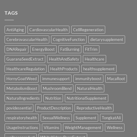
Completa
No
Comments
De
on
Casinos
TAGS
Bästa
Online
bettingsidor
En
2026
AntiAging
CardiovascularHealth
CellRegeneration
España:
Mejores
CerebrovascularHealth
CognitiveFunction
dietarysupplement
Opciones
Y
DNARepair
EnergyBoost
FatBurning
FitTrim
Seguridad
GuaranaSeedExtract
HealthAndSafety
Healthcare
HealthcareRegulation
HealthProducts
healthsupplement
HornyGoatWeed
immunesupport
immunityboost
MacaRoot
MetabolismBoost
MushroomBlend
NaturalHealth
NaturalIngredients
Nutrition
NutritionalSupplement
povidessential
ProductDescription
ReproductiveHealth
respiratoryhealth
SexualWellness
Supplement
TongkatAli
UsageInstructions
Vitamins
WeightManagement
Wellness