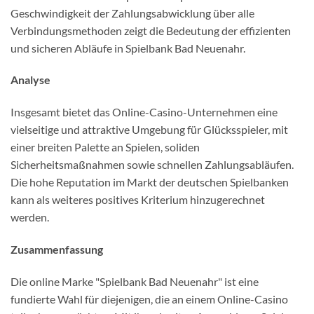
Geschwindigkeit der Zahlungsabwicklung über alle
Verbindungsmethoden zeigt die Bedeutung der effizienten
und sicheren Abläufe in Spielbank Bad Neuenahr.
Analyse
Insgesamt bietet das Online-Casino-Unternehmen eine
vielseitige und attraktive Umgebung für Glücksspieler, mit
einer breiten Palette an Spielen, soliden
Sicherheitsmaßnahmen sowie schnellen Zahlungsabläufen.
Die hohe Reputation im Markt der deutschen Spielbanken
kann als weiteres positives Kriterium hinzugerechnet
werden.
Zusammenfassung
Die online Marke "Spielbank Bad Neuenahr" ist eine
fundierte Wahl für diejenigen, die an einem Online-Casino