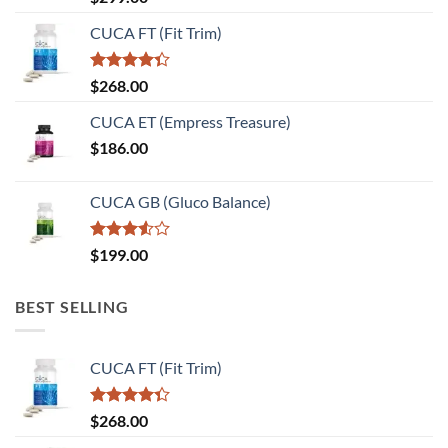
4.00
out
of 5
CUCA FT (Fit Trim)
Rated
$
268.00
4.33
out
of 5
CUCA ET (Empress Treasure)
$
186.00
CUCA GB (Gluco Balance)
Rated
$
199.00
3.50
out
of 5
BEST SELLING
CUCA FT (Fit Trim)
Rated
$
268.00
4.33
out