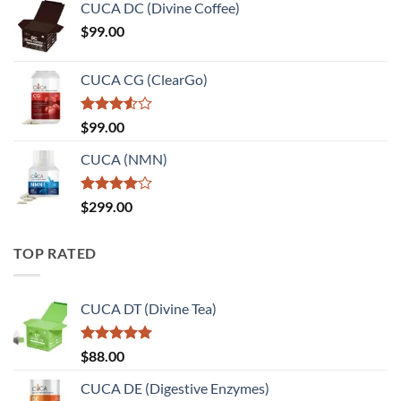
of 5
CUCA DC (Divine Coffee)
$
99.00
CUCA CG (ClearGo)
Rated
$
99.00
3.50
out
of 5
CUCA (NMN)
Rated
$
299.00
4.00
out
of 5
TOP RATED
CUCA DT (Divine Tea)
Rated
5.00
$
88.00
out of 5
CUCA DE (Digestive Enzymes)