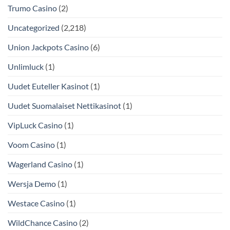
Trumo Casino
(2)
Uncategorized
(2,218)
Union Jackpots Casino
(6)
Unlimluck
(1)
Uudet Euteller Kasinot
(1)
Uudet Suomalaiset Nettikasinot
(1)
VipLuck Casino
(1)
Voom Casino
(1)
Wagerland Casino
(1)
Wersja Demo
(1)
Westace Casino
(1)
WildChance Casino
(2)