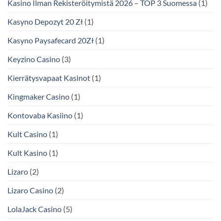
Kasino Ilman Rekisteröitymistä 2026 – TOP 3 Suomessa
(1)
Kasyno Depozyt 20 Zł
(1)
Kasyno Paysafecard 20Zł
(1)
Keyzino Casino
(3)
Kierrätysvapaat Kasinot
(1)
Kingmaker Casino
(1)
Kontovaba Kasiino
(1)
Kult Casino
(1)
Kult Kasino
(1)
Lizaro
(2)
Lizaro Casino
(2)
LolaJack Casino
(5)