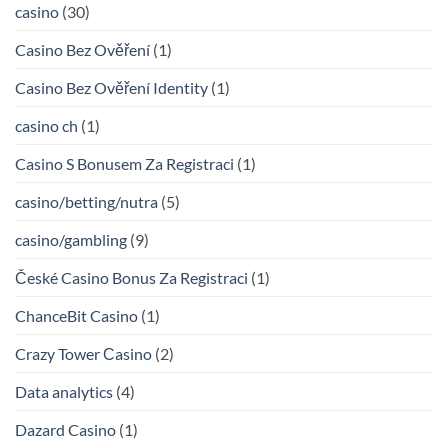
casino
(30)
Casino Bez Ověření
(1)
Casino Bez Ověření Identity
(1)
casino ch
(1)
Casino S Bonusem Za Registraci
(1)
casino/betting/nutra
(5)
casino/gambling
(9)
České Casino Bonus Za Registraci
(1)
ChanceBit Casino
(1)
Crazy Tower Сasino
(2)
Data analytics
(4)
Dazard Casino
(1)