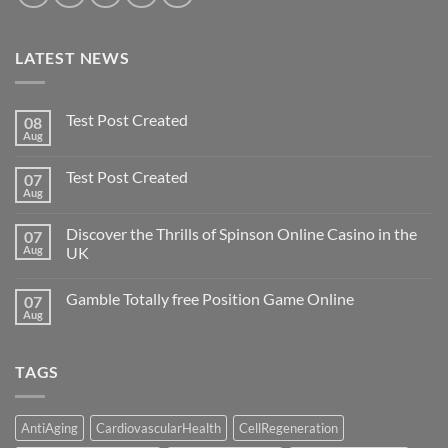
LATEST NEWS
Test Post Created
08
Aug
No
Comments
on
Test Post Created
07
Test
Post
Aug
No
Created
Comments
on
Discover the Thrills of Spinson Online Casino in the
07
Test
Post
Aug
UK
Created
No
Comments
Gamble Totally free Position Game Online
07
on
Discover
Aug
No
the
Comments
Thrills
on
of
Gamble
Spinson
TAGS
Totally
Online
free
Casino
Position
in
Game
the
Online
AntiAging
CardiovascularHealth
CellRegeneration
UK