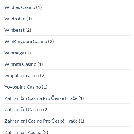
Wildies Casino
(1)
Wildrobin
(1)
Winbeast
(2)
WinKingdom Casino
(2)
Winmega
(1)
Winnita Casino
(1)
winpalace casino
(2)
Yoyospins Casino
(1)
Zahraniční Casina Pro České Hráče
(1)
Zahraniční Casino
(2)
Zahraniční Casino Pro České Hráče
(1)
Zahranicni Kasina
(2)