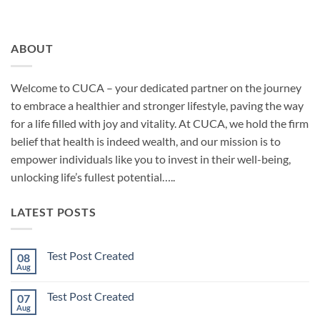
ABOUT
Welcome to CUCA – your dedicated partner on the journey
to embrace a healthier and stronger lifestyle, paving the way
for a life filled with joy and vitality. At CUCA, we hold the firm
belief that health is indeed wealth, and our mission is to
empower individuals like you to invest in their well-being,
unlocking life’s fullest potential…..
LATEST POSTS
Test Post Created
08
Aug
No
Comments
on
Test Post Created
07
Test
Post
Aug
No
Created