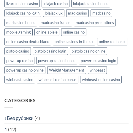
lizaro online casino
lolajack casino
lolajack casino bonus
lolajack casino login
lolajack uk
mad casino
madcasino
madcasino bonus
madcasino france
madcasino promotions
mobile gaming
online-spiele
online casino
online casino deutschland
online casinos in the uk
online casino uk
pistolo casino
pistolo casino login
pistolo casino online
powerup casino
powerup casino bonus
powerup casino login
powerup casino online
WeightManagement
winbeast
winbeast casino
winbeast casino bonus
winbeast online casino
CATEGORIES
! Без рубрики
(4)
1
(12)