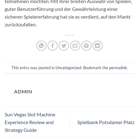
teilnehmen möchten. Mit ihrer breiten Auswahl von Spielen,
guter Benutzerführung und der Gewährleistung einer
sicheren Spielererfahrung hat sie es verdient, auf den Markt
zurückzufallen.
This entry was posted in
Uncategorized
. Bookmark the
permalink
.
ADMIN
Sun Vegas Slot Machine
Experience Review and
Spielbank Potsdamer Platz
Strategy Guide