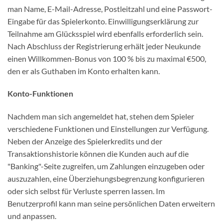
man Name, E-Mail-Adresse, Postleitzahl und eine Passwort-
Eingabe für das Spielerkonto. Einwilligungserklärung zur
Teilnahme am Glücksspiel wird ebenfalls erforderlich sein.
Nach Abschluss der Registrierung erhält jeder Neukunde
einen Willkommen-Bonus von 100 % bis zu maximal €500,
den er als Guthaben im Konto erhalten kann.
Konto-Funktionen
Nachdem man sich angemeldet hat, stehen dem Spieler
verschiedene Funktionen und Einstellungen zur Verfügung.
Neben der Anzeige des Spielerkredits und der
Transaktionshistorie können die Kunden auch auf die
"Banking"-Seite zugreifen, um Zahlungen einzugeben oder
auszuzahlen, eine Überziehungsbegrenzung konfigurieren
oder sich selbst für Verluste sperren lassen. Im
Benutzerprofil kann man seine persönlichen Daten erweitern
und anpassen.