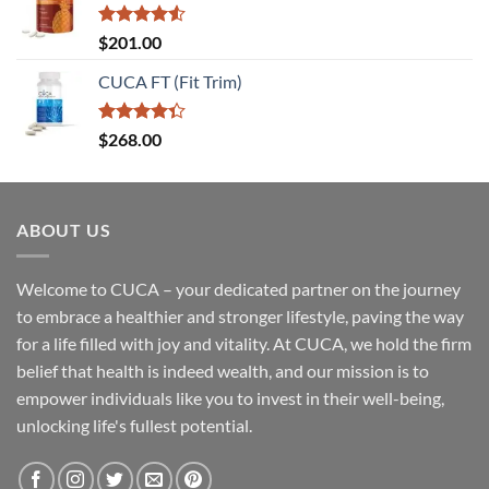
Rated
$
201.00
4.50
out
of 5
CUCA FT (Fit Trim)
Rated
$
268.00
4.33
out
of 5
ABOUT US
Welcome to CUCA – your dedicated partner on the journey
to embrace a healthier and stronger lifestyle, paving the way
for a life filled with joy and vitality. At CUCA, we hold the firm
belief that health is indeed wealth, and our mission is to
empower individuals like you to invest in their well-being,
unlocking life's fullest potential.