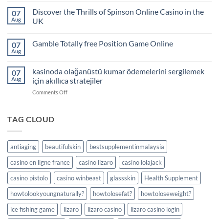
Comments
on
Discover the Thrills of Spinson Online Casino in the
07
Test
Post
Aug
UK
Created
No
Comments
Gamble Totally free Position Game Online
07
on
Discover
Aug
No
the
Comments
Thrills
on
of
kasinoda olağanüstü kumar ödemelerini sergilemek
07
Gamble
Spinson
Totally
Aug
için akıllıca stratejiler
Online
free
Casino
Position
on
Comments Off
in
Game
kasinoda
the
Online
UK
olağanüstü
kumar
TAG CLOUD
ödemelerini
sergilemek
için
antiaging
beautifulskin
bestsupplementinmalaysia
akıllıca
stratejiler
casino en ligne france
casino lizaro
casino lolajack
casino pistolo
casino winbeast
glassskin
Health Supplement
howtolookyoungnaturally?
howtolosefat?
howtoloseweight?
ice fishing game
lizaro
lizaro casino
lizaro casino login