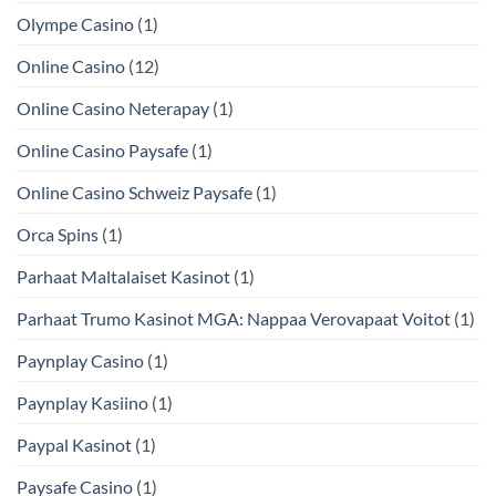
Olympe Casino
(1)
Online Casino
(12)
Online Casino Neterapay
(1)
Online Casino Paysafe
(1)
Online Casino Schweiz Paysafe
(1)
Orca Spins
(1)
Parhaat Maltalaiset Kasinot
(1)
Parhaat Trumo Kasinot MGA: Nappaa Verovapaat Voitot
(1)
Paynplay Casino
(1)
Paynplay Kasiino
(1)
Paypal Kasinot
(1)
Paysafe Casino
(1)