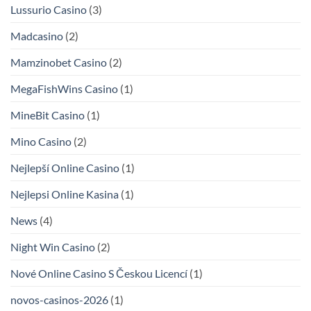
Lussurio Casino
(3)
Madcasino
(2)
Mamzinobet Casino
(2)
MegaFishWins Casino
(1)
MineBit Casino
(1)
Mino Casino
(2)
Nejlepší Online Casino
(1)
Nejlepsi Online Kasina
(1)
News
(4)
Night Win Casino
(2)
Nové Online Casino S Českou Licencí
(1)
novos-casinos-2026
(1)