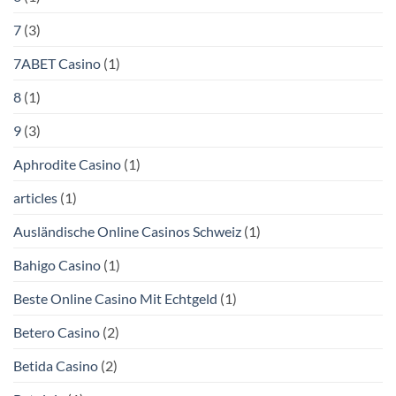
7
(3)
7ABET Casino
(1)
8
(1)
9
(3)
Aphrodite Casino
(1)
articles
(1)
Ausländische Online Casinos Schweiz
(1)
Bahigo Casino
(1)
Beste Online Casino Mit Echtgeld
(1)
Betero Casino
(2)
Betida Casino
(2)