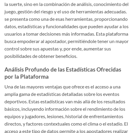
la suerte, sino en la combinación de análisis, conocimiento del
juego, gestión del riesgo y el uso de herramientas adecuadas.
se presenta como una de esas herramientas, proporcionando
datos, estadísticas y funcionalidades que pueden ayudar a los
usuarios a tomar decisiones más informadas. Esta plataforma
busca empoderar al apostador, permitiéndole tener un mayor
control sobre sus apuestas y, por ende, aumentar sus
posibilidades de obtener beneficios.
Análisis Profundo de las Estadísticas Ofrecidas
por la Plataforma
Una de las mayores ventajas que ofrece es el acceso a una
amplia gama de estadísticas detalladas sobre los eventos
deportivos. Estas estadísticas van más allá de los resultados
básicos, incluyendo información sobre el rendimiento de los
equipos y jugadores, lesiones, historial de enfrentamientos
directos, y factores contextuales como el clima o el estadio. El
acceso a este tipo de datos permite a los apostadores realizar