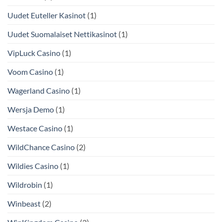
Uudet Euteller Kasinot
(1)
Uudet Suomalaiset Nettikasinot
(1)
VipLuck Casino
(1)
Voom Casino
(1)
Wagerland Casino
(1)
Wersja Demo
(1)
Westace Casino
(1)
WildChance Casino
(2)
Wildies Casino
(1)
Wildrobin
(1)
Winbeast
(2)