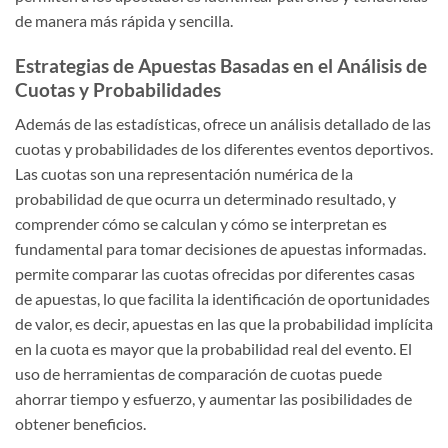
de manera más rápida y sencilla.
Estrategias de Apuestas Basadas en el Análisis de
Cuotas y Probabilidades
Además de las estadísticas, ofrece un análisis detallado de las
cuotas y probabilidades de los diferentes eventos deportivos.
Las cuotas son una representación numérica de la
probabilidad de que ocurra un determinado resultado, y
comprender cómo se calculan y cómo se interpretan es
fundamental para tomar decisiones de apuestas informadas.
permite comparar las cuotas ofrecidas por diferentes casas
de apuestas, lo que facilita la identificación de oportunidades
de valor, es decir, apuestas en las que la probabilidad implícita
en la cuota es mayor que la probabilidad real del evento. El
uso de herramientas de comparación de cuotas puede
ahorrar tiempo y esfuerzo, y aumentar las posibilidades de
obtener beneficios.