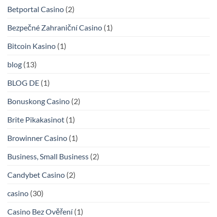
Betportal Casino
(2)
Bezpečné Zahraniční Casino
(1)
Bitcoin Kasino
(1)
blog
(13)
BLOG DE
(1)
Bonuskong Casino
(2)
Brite Pikakasinot
(1)
Browinner Casino
(1)
Business, Small Business
(2)
Candybet Casino
(2)
casino
(30)
Casino Bez Ověření
(1)