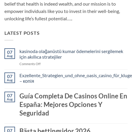
belief that health is indeed wealth, and our mission is to
empower individuals like you to invest in their well-being,
unlocking life’s fullest potential…..
LATEST POSTS
kasinoda olağanüstü kumar ödemelerini sergilemek
07
Aug
için akıllıca stratejiler
on
Comments Off
kasinoda
olağanüstü
Exzellente_Strategien_und_ohne_oasis_casino_für_kluge
07
kumar
Aug
– копія
ödemelerini
No
sergilemek
Comments
için
Guía Completa De Casinos Online En
07
on
Exzellente_Strategien_und_ohne_oasis_casino_für_kluge_Spieler_ermöglichen_l
akıllıca
Aug
–
España: Mejores Opciones Y
stratejiler
копія
Seguridad
No
Comments
Bästa bettingsidor 2026
07
on