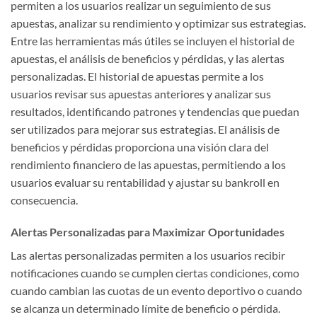
permiten a los usuarios realizar un seguimiento de sus
apuestas, analizar su rendimiento y optimizar sus estrategias.
Entre las herramientas más útiles se incluyen el historial de
apuestas, el análisis de beneficios y pérdidas, y las alertas
personalizadas. El historial de apuestas permite a los
usuarios revisar sus apuestas anteriores y analizar sus
resultados, identificando patrones y tendencias que puedan
ser utilizados para mejorar sus estrategias. El análisis de
beneficios y pérdidas proporciona una visión clara del
rendimiento financiero de las apuestas, permitiendo a los
usuarios evaluar su rentabilidad y ajustar su bankroll en
consecuencia.
Alertas Personalizadas para Maximizar Oportunidades
Las alertas personalizadas permiten a los usuarios recibir
notificaciones cuando se cumplen ciertas condiciones, como
cuando cambian las cuotas de un evento deportivo o cuando
se alcanza un determinado límite de beneficio o pérdida.