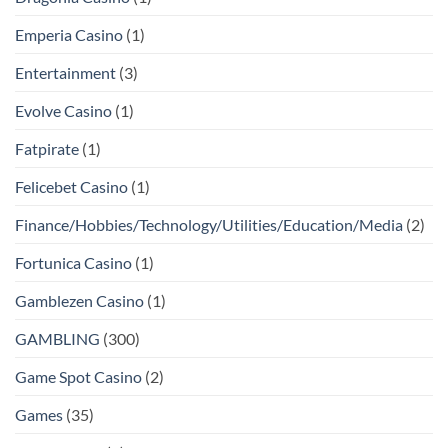
Emperia Casino
(1)
Entertainment
(3)
Evolve Casino
(1)
Fatpirate
(1)
Felicebet Casino
(1)
Finance/Hobbies/Technology/Utilities/Education/Media
(2)
Fortunica Casino
(1)
Gamblezen Casino
(1)
GAMBLING
(300)
Game Spot Casino
(2)
Games
(35)