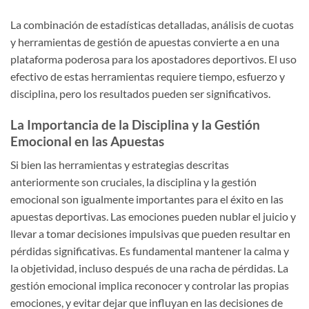
La combinación de estadísticas detalladas, análisis de cuotas
y herramientas de gestión de apuestas convierte a en una
plataforma poderosa para los apostadores deportivos. El uso
efectivo de estas herramientas requiere tiempo, esfuerzo y
disciplina, pero los resultados pueden ser significativos.
La Importancia de la Disciplina y la Gestión
Emocional en las Apuestas
Si bien las herramientas y estrategias descritas
anteriormente son cruciales, la disciplina y la gestión
emocional son igualmente importantes para el éxito en las
apuestas deportivas. Las emociones pueden nublar el juicio y
llevar a tomar decisiones impulsivas que pueden resultar en
pérdidas significativas. Es fundamental mantener la calma y
la objetividad, incluso después de una racha de pérdidas. La
gestión emocional implica reconocer y controlar las propias
emociones, y evitar dejar que influyan en las decisiones de