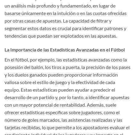
un análisis más profundo y fundamentado, en lugar de
basarse únicamente en la intuición o en las cuotas ofrecidas
por otras casas de apuestas. La capacidad de filtrar y
segmentar estos datos es crucial para identificar patrones y
tendencias que puedan ser explotados en las apuestas.
La Importancia de las Estadísticas Avanzadas en el Fútbol
En el fútbol, por ejemplo, las estadísticas avanzadas como la
posesión del balón, los tiros a puerta, la precisión de los pases
y los duelos ganados pueden proporcionar información
valiosa sobre el estilo de juego y la efectividad de cada
equipo. Estas estadísticas pueden ayudar a predecir el
desarrollo de un partido y, por lo tanto, a identificar apuestas
con un mayor potencial de rentabilidad. Además, suele
ofrecer estadísticas específicas sobre jugadores, como el
número de goles marcados, las asistencias realizadas y las
tarjetas recibidas, lo que permite a los apostadores evaluar el
rendimiento individual de los jugadores y su impacto en el