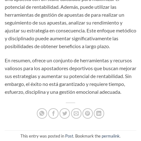
potencial de rentabilidad. Además, puede utilizar las
herramientas de gestión de apuestas de para realizar un
seguimiento de sus apuestas, analizar su rendimiento y
ajustar su estrategia en consecuencia. Este enfoque metódico
y disciplinado puede aumentar significativamente las
posibilidades de obtener beneficios a largo plazo.
En resumen, ofrece un conjunto de herramientas y recursos
valiosos para los apostadores deportivos que buscan mejorar
sus estrategias y aumentar su potencial de rentabilidad. Sin
embargo, el éxito no está garantizado y requiere tiempo,
esfuerzo, disciplina y una gestión emocional adecuada.
This entry was posted in
Post
. Bookmark the
permalink
.