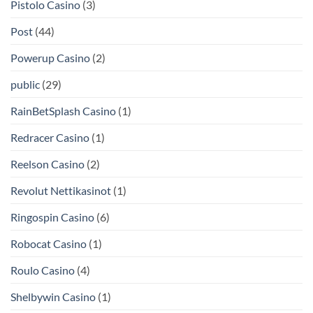
Pistolo Casino
(3)
Post
(44)
Powerup Casino
(2)
public
(29)
RainBetSplash Casino
(1)
Redracer Casino
(1)
Reelson Casino
(2)
Revolut Nettikasinot
(1)
Ringospin Casino
(6)
Robocat Casino
(1)
Roulo Casino
(4)
Shelbywin Casino
(1)