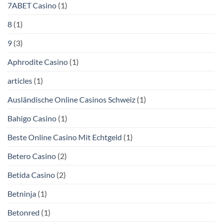
7ABET Casino
(1)
8
(1)
9
(3)
Aphrodite Casino
(1)
articles
(1)
Ausländische Online Casinos Schweiz
(1)
Bahigo Casino
(1)
Beste Online Casino Mit Echtgeld
(1)
Betero Casino
(2)
Betida Casino
(2)
Betninja
(1)
Betonred
(1)