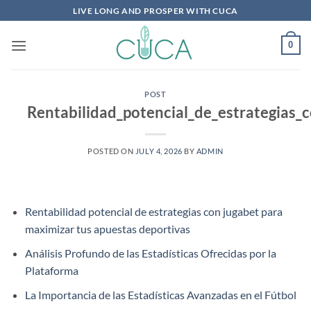
Skip
LIVE LONG AND PROSPER WITH CUCA
to
content
0
POST
Rentabilidad_potencial_de_estrategias_
POSTED ON
JULY 4, 2026
BY
ADMIN
Rentabilidad potencial de estrategias con jugabet para
maximizar tus apuestas deportivas
Análisis Profundo de las Estadísticas Ofrecidas por la
Plataforma
La Importancia de las Estadísticas Avanzadas en el Fútbol