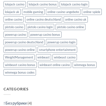
lolajack casino
lolajack casino bonus
lolajack casino login
lolajack uk
mobile gaming
online-casino-angebote
online-spiele
online casino
online casino deutschland
online casino uk
pistolo casino
pistolo casino login
pistolo casino online
powerup casino
powerup casino bonus
powerup casino deutschland
powerup casino login
powerup casino online
smartphone entertainment
WeightManagement
winbeast
winbeast casino
winbeast casino bonus
winbeast online casino
winmega bonus
winmega bonus codes
CATEGORIES
! Без рубрики
(4)