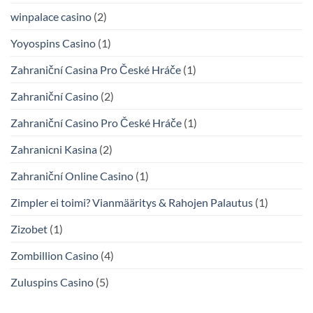
winpalace casino
(2)
Yoyospins Casino
(1)
Zahraniční Casina Pro České Hráče
(1)
Zahraniční Casino
(2)
Zahraniční Casino Pro České Hráče
(1)
Zahranicni Kasina
(2)
Zahraniční Online Casino
(1)
Zimpler ei toimi? Vianmääritys & Rahojen Palautus
(1)
Zizobet
(1)
Zombillion Casino
(4)
Zuluspins Casino
(5)