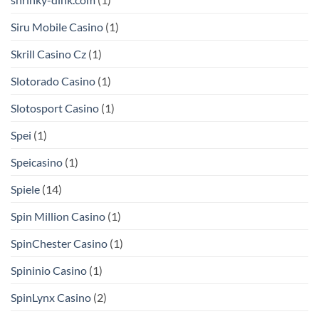
Siru Mobile Casino
(1)
Skrill Casino Cz
(1)
Slotorado Casino
(1)
Slotosport Casino
(1)
Spei
(1)
Speicasino
(1)
Spiele
(14)
Spin Million Casino
(1)
SpinChester Casino
(1)
Spininio Casino
(1)
SpinLynx Casino
(2)