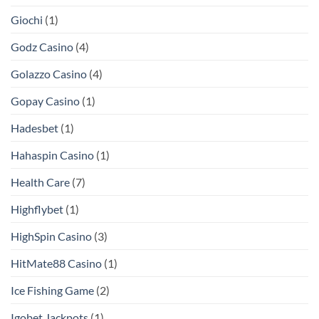
Giochi
(1)
Godz Casino
(4)
Golazzo Casino
(4)
Gopay Casino
(1)
Hadesbet
(1)
Hahaspin Casino
(1)
Health Care
(7)
Highflybet
(1)
HighSpin Casino
(3)
HitMate88 Casino
(1)
Ice Fishing Game
(2)
Igobet Jackpots
(1)