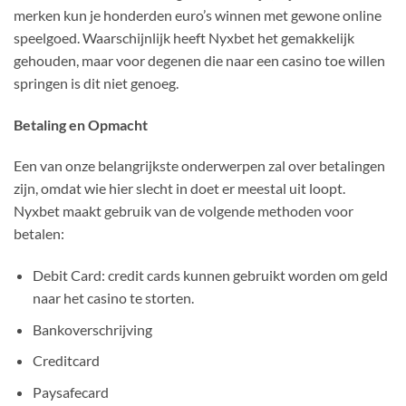
merken kun je honderden euro’s winnen met gewone online
speelgoed. Waarschijnlijk heeft Nyxbet het gemakkelijk
gehouden, maar voor degenen die naar een casino toe willen
springen is dit niet genoeg.
Betaling en Opmacht
Een van onze belangrijkste onderwerpen zal over betalingen
zijn, omdat wie hier slecht in doet er meestal uit loopt.
Nyxbet maakt gebruik van de volgende methoden voor
betalen:
Debit Card: credit cards kunnen gebruikt worden om geld
naar het casino te storten.
Bankoverschrijving
Creditcard
Paysafecard