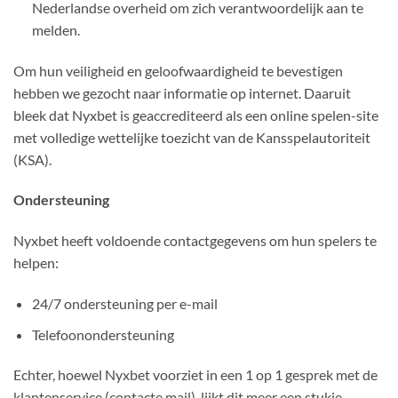
Nederlandse overheid om zich verantwoordelijk aan te
melden.
Om hun veiligheid en geloofwaardigheid te bevestigen
hebben we gezocht naar informatie op internet. Daaruit
bleek dat Nyxbet is geaccrediteerd als een online spelen-site
met volledige wettelijke toezicht van de Kansspelautoriteit
(KSA).
Ondersteuning
Nyxbet heeft voldoende contactgegevens om hun spelers te
helpen:
24/7 ondersteuning per e-mail
Telefoonondersteuning
Echter, hoewel Nyxbet voorziet in een 1 op 1 gesprek met de
klantenservice (contacte mail), lijkt dit meer een stukje