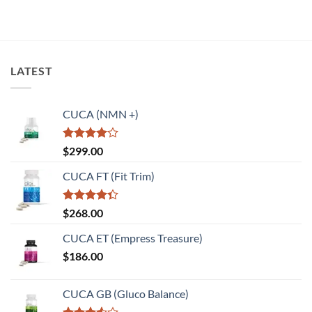
LATEST
CUCA (NMN +)
Rated
$
299.00
4.00
out
of 5
CUCA FT (Fit Trim)
Rated
$
268.00
4.33
out
of 5
CUCA ET (Empress Treasure)
$
186.00
CUCA GB (Gluco Balance)