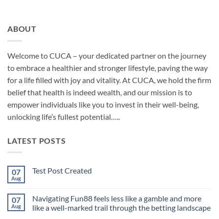
ABOUT
Welcome to CUCA – your dedicated partner on the journey
to embrace a healthier and stronger lifestyle, paving the way
for a life filled with joy and vitality. At CUCA, we hold the firm
belief that health is indeed wealth, and our mission is to
empower individuals like you to invest in their well-being,
unlocking life’s fullest potential…..
LATEST POSTS
Test Post Created
07
Aug
No
Comments
on
Navigating Fun88 feels less like a gamble and more
07
Test
Post
Aug
like a well-marked trail through the betting landscape
Created
No