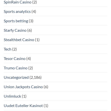
SpinRain Casino
(2)
Sports analytics
(4)
Sports betting
(3)
Starfy Casino
(6)
Stealthbet Casino
(1)
Tech
(2)
Tesor Casino
(4)
Trumo Casino
(2)
Uncategorized
(2,186)
Union Jackpots Casino
(6)
Unlimluck
(1)
Uudet Euteller Kasinot
(1)