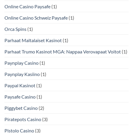
Online Casino Paysafe
(1)
Online Casino Schweiz Paysafe
(1)
Orca Spins
(1)
Parhaat Maltalaiset Kasinot
(1)
Parhaat Trumo Kasinot MGA: Nappaa Verovapaat Voitot
(1)
Paynplay Casino
(1)
Paynplay Kasiino
(1)
Paypal Kasinot
(1)
Paysafe Casino
(1)
Piggybet Casino
(2)
Piratepots Casino
(3)
Pistolo Casino
(3)