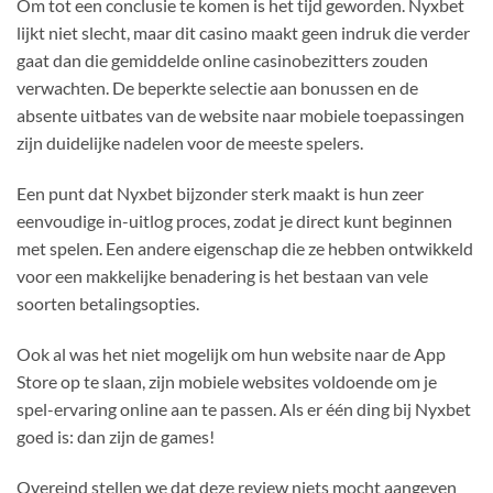
Om tot een conclusie te komen is het tijd geworden. Nyxbet
lijkt niet slecht, maar dit casino maakt geen indruk die verder
gaat dan die gemiddelde online casinobezitters zouden
verwachten. De beperkte selectie aan bonussen en de
absente uitbates van de website naar mobiele toepassingen
zijn duidelijke nadelen voor de meeste spelers.
Een punt dat Nyxbet bijzonder sterk maakt is hun zeer
eenvoudige in-uitlog proces, zodat je direct kunt beginnen
met spelen. Een andere eigenschap die ze hebben ontwikkeld
voor een makkelijke benadering is het bestaan van vele
soorten betalingsopties.
Ook al was het niet mogelijk om hun website naar de App
Store op te slaan, zijn mobiele websites voldoende om je
spel-ervaring online aan te passen. Als er één ding bij Nyxbet
goed is: dan zijn de games!
Overeind stellen we dat deze review niets mocht aangeven