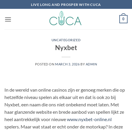
Skip
LIVE LONG AND PROSPER WITH CUCA
to
content
0
UNCATEGORIZED
Nyxbet
POSTED ON
MARCH 3, 2026
BY
ADMIN
In de wereld van online casinos zijn er genoeg merken die op
hetzelfde niveau spelen als elkaar uit en dat is ook zo bij
Nyxbet, een naam die ons niet onbekend moet laten. Met
haar glanzende website en brede aanbod van spellen lijkt ze
heel aantrekkelijk voor nieuwe
www.nyxbet-online.nl
spelers. Maar wat staat er echt onder de motorkap? In deze