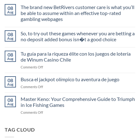
The brand new BetRivers customer care is what you’ll
08
Aug
be able to assume within an effective top-rated
gambling webpages
No
Comments
So, to try out these games whenever you are betting a
08
on
The
Aug
no deposit added bonus isn�t a good choice
brand
new
No
BetRivers
Comments
Tu guía para la riqueza élite con los juegos de lotería
08
customer
on
care
So,
Aug
de Winum Casino Chile
is
to
what
try
on
Comments Off
you’ll
out
Tu
be
these
guía
able
games
Busca el jackpot olímpico tu aventura de juego
08
to
whenever
para
Aug
assume
you
on
Comments Off
la
within
are
Busca
riqueza
an
betting
el
Master Keno: Your Comprehensive Guide to Triumph
effective
a
élite
08
top-
no
jackpot
Aug
in Ice Fishing Games
con
rated
deposit
olímpico
los
gambling
added
on
Comments Off
tu
webpages
bonus
juegos
Master
aventura
isn�t
de
a
Keno:
de
lotería
good
Your
TAG CLOUD
juego
de
choice
Comprehensive
Winum
Guide