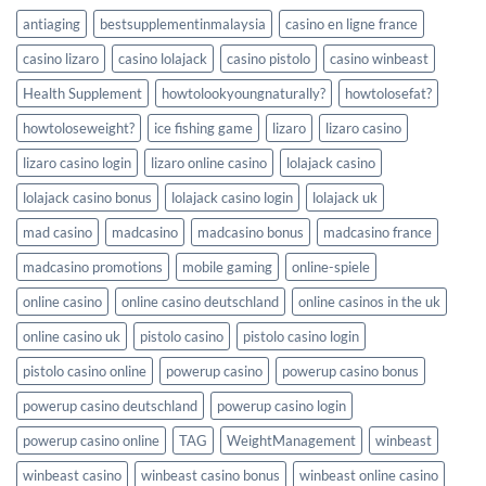
Casino
to
Chile
antiaging
bestsupplementinmalaysia
casino en ligne france
Triumph
in
casino lizaro
casino lolajack
casino pistolo
casino winbeast
Ice
Fishing
Health Supplement
howtolookyoungnaturally?
howtolosefat?
Games
howtoloseweight?
ice fishing game
lizaro
lizaro casino
lizaro casino login
lizaro online casino
lolajack casino
lolajack casino bonus
lolajack casino login
lolajack uk
mad casino
madcasino
madcasino bonus
madcasino france
madcasino promotions
mobile gaming
online-spiele
online casino
online casino deutschland
online casinos in the uk
online casino uk
pistolo casino
pistolo casino login
pistolo casino online
powerup casino
powerup casino bonus
powerup casino deutschland
powerup casino login
powerup casino online
TAG
WeightManagement
winbeast
winbeast casino
winbeast casino bonus
winbeast online casino