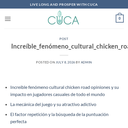
Skip
LIVE LONG AND PROSPER WITH CUCA
to
content
0
POST
Increíble_fenómeno_cultural_chicken_r
POSTED ON
JULY 8, 2026
BY
ADMIN
Increíble fenómeno cultural chicken road opiniones y su
impacto en jugadores casuales de todo el mundo
La mecánica del juego y su atractivo adictivo
El factor repetición y la búsqueda de la puntuación
perfecta