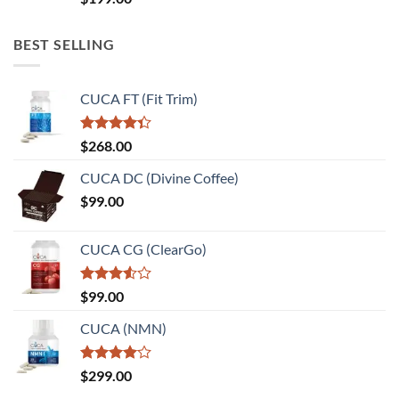
3.50
out
of 5
BEST SELLING
CUCA FT (Fit Trim)
Rated
$
268.00
4.33
out
of 5
CUCA DC (Divine Coffee)
$
99.00
CUCA CG (ClearGo)
Rated
$
99.00
3.50
out
of 5
CUCA (NMN)
Rated
$
299.00
4.00
out