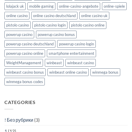
lolajack uk
mobile gaming
online-casino-angebote
online-spiele
online casino
online casino deutschland
online casino uk
pistolo casino
pistolo casino login
pistolo casino online
powerup casino
powerup casino bonus
powerup casino deutschland
powerup casino login
powerup casino online
smartphone entertainment
WeightManagement
winbeast
winbeast casino
winbeast casino bonus
winbeast online casino
winmega bonus
winmega bonus codes
CATEGORIES
! Без рубрики
(3)
1
(12)