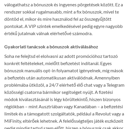
válogathatsz a bónuszok és ingyenes pörgetések között. Ez a
rendszer sokkal rugalmasabb, mint a fix bónuszok, mivel te
döntöd el, mikor és mire használod fel az összegyűjtött
pontokat. A VIP szintek emelkedésével pedig egyre nagyobb
értékű jutalmak válnak elérhetővé számodra.
Gyakorlati tanácsok a bónuszok aktiválásához
Soha ne felejtsd el elolvasni az adott promócióhoz tartozó
konkrét feltételeket, mielőtt befizetést indítanál. Egyes
bónuszok manuális opt-in folyamatot igényelnek, míg mások
a befizetés után automatikusan aktiválódnak. Amennyiben
problémába ütközöl, a 24/7 elérhető élő chat vagy a Telegram
közösségi csatorna bármikor segítséget nyújt. A fizetési
módok kiválasztásánál is légy körültekintő, hiszen bizonyos
régiókban – mint Ausztriában vagy Kanadában – a befizetési
limitek és a támogatott szolgáltatók, például a Revolut vagy a
MiFinity, eltérőek lehetnek. A felelősségteljes játék eszközeit
pedig mindig tartsd szem előtt, hiszen a bónuszok csak akkor