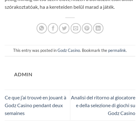
szórakoztatóak, ha a kereteiden belül marad a játék.
This entry was posted in
Godz Casino
. Bookmark the
permalink
.
ADMIN
Ce que j’ai trouvé en jouant à
Analisi del ritorno al giocatore
Godz Casino pendant deux
e della selezione di giochi su
semaines
Godz Casino