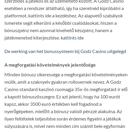
szerződés a játékos és az üzemeltető között. A Godz Casino
esetében a rendszer átlátható, így ha szeretnéd kipróbálni a
platformot, kattints ide a kezdéshez. Az alapvető szabályok
ismerete segít elkerülni a későbbi csalódásokat, hiszen a
bónuszpénz nem azonnal kivehető készpénz, hanem a
játékmeneted kiterjesztése.
kattints ide
De werking van het bonussysteem bij Godz Casino uitgelegd
A megforgatási követelmények jelentősége
Minden bónusz sikeressége a megforgatási követelményeken
múlik, amit a szaknyelv gyakran rollovernek nevez. A Godz
Casino standard kaszinó csomagja 35x-ös megforgatást ír elő
a kapott bónuszösszegre. Ez azt jelenti, hogy ha 100 eurót
kapsz, akkor 3500 euró értékben kell fogadnod a
nyerőgépeken, mielőtt a bónusz valódi pénzzé alakulna. Az
ilyen feltételek teljesítése során érdemes figyelni a játékok
súlyozására is, mivel nem minden cím számít bele egyformán