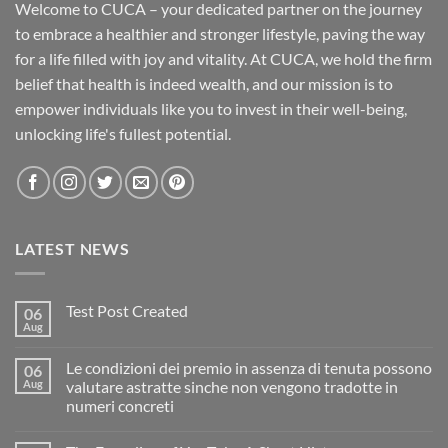
Welcome to CUCA – your dedicated partner on the journey
to embrace a healthier and stronger lifestyle, paving the way
for a life filled with joy and vitality. At CUCA, we hold the firm
belief that health is indeed wealth, and our mission is to
empower individuals like you to invest in their well-being,
unlocking life's fullest potential.
LATEST NEWS
Test Post Created
06
Aug
No
Comments
on
Le condizioni dei premio in assenza di tenuta possono
06
Test
Post
Aug
valutare astratte sinche non vengono tradotte in
Created
numeri concreti
No
Comments