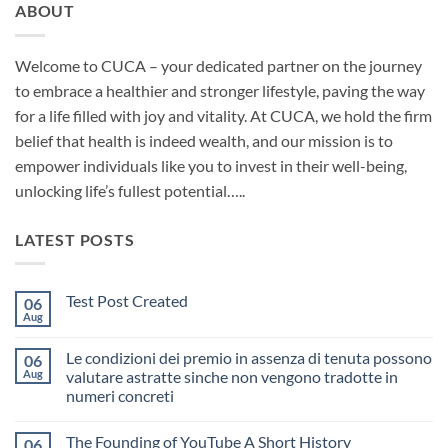
ABOUT
Welcome to CUCA – your dedicated partner on the journey
to embrace a healthier and stronger lifestyle, paving the way
for a life filled with joy and vitality. At CUCA, we hold the firm
belief that health is indeed wealth, and our mission is to
empower individuals like you to invest in their well-being,
unlocking life’s fullest potential…..
LATEST POSTS
Test Post Created
06
Aug
No
Comments
on
Le condizioni dei premio in assenza di tenuta possono
06
Test
Post
Aug
valutare astratte sinche non vengono tradotte in
Created
numeri concreti
No
Comments
The Founding of YouTube A Short History
06
on