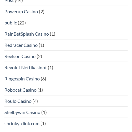
Post
(44)
Powerup Casino
(2)
public
(22)
RainBetSplash Casino
(1)
Redracer Casino
(1)
Reelson Casino
(2)
Revolut Nettikasinot
(1)
Ringospin Casino
(6)
Robocat Casino
(1)
Roulo Casino
(4)
Shelbywin Casino
(1)
shrinky-dink.com
(1)