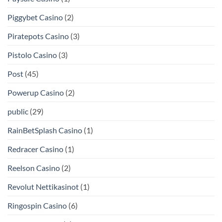
Piggybet Casino
(2)
Piratepots Casino
(3)
Pistolo Casino
(3)
Post
(45)
Powerup Casino
(2)
public
(29)
RainBetSplash Casino
(1)
Redracer Casino
(1)
Reelson Casino
(2)
Revolut Nettikasinot
(1)
Ringospin Casino
(6)