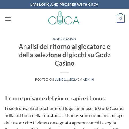
Skip
LIVE LONG AND PROSPER WITH CUCA
to
content
0
GODZ CASINO
Analisi del ritorno al giocatore e
della selezione di giochi su Godz
Casino
POSTED ON
JUNE 11, 2026
BY
ADMIN
Il cuore pulsante del gioco: capire i bonus
Ti siedi davanti allo schermo, il logo luminoso di Godz Casino
brilla nel buio della tua stanza. I bonus sono come una mappa
del tesoro che ti viene consegnata appena varchi la soglia.