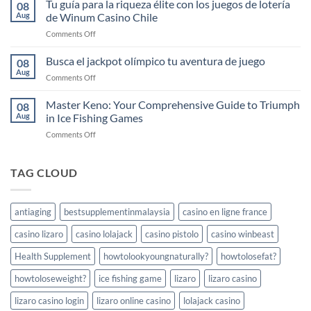
Tu guía para la riqueza élite con los juegos de lotería
08
customer
on
care
So,
Aug
de Winum Casino Chile
is
to
what
try
on
Comments Off
you’ll
out
Tu
be
these
guía
able
games
Busca el jackpot olímpico tu aventura de juego
08
to
whenever
para
Aug
assume
you
on
Comments Off
la
within
are
Busca
riqueza
an
betting
el
Master Keno: Your Comprehensive Guide to Triumph
effective
a
élite
08
top-
no
jackpot
Aug
in Ice Fishing Games
con
rated
deposit
olímpico
los
gambling
added
on
Comments Off
tu
webpages
bonus
juegos
Master
aventura
isn�t
de
a
Keno:
de
lotería
good
Your
TAG CLOUD
juego
de
choice
Comprehensive
Winum
Guide
Casino
to
Chile
antiaging
bestsupplementinmalaysia
casino en ligne france
Triumph
in
casino lizaro
casino lolajack
casino pistolo
casino winbeast
Ice
Fishing
Health Supplement
howtolookyoungnaturally?
howtolosefat?
Games
howtoloseweight?
ice fishing game
lizaro
lizaro casino
lizaro casino login
lizaro online casino
lolajack casino