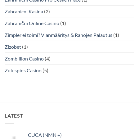
Zahranicni Kasina
(2)
Zahraniční Online Casino
(1)
Zimpler ei toimi? Vianmääritys & Rahojen Palautus
(1)
Zizobet
(1)
Zombillion Casino
(4)
Zuluspins Casino
(5)
LATEST
CUCA (NMN +)