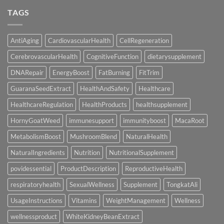
el
effective
a
élite
top-
no
jackpot
TAGS
con
rated
deposit
olímpico
los
gambling
added
tu
webpages
bonus
juegos
aventura
isn�t
de
AntiAging
CardiovascularHealth
CellRegeneration
a
de
lotería
good
juego
de
choice
CerebrovascularHealth
CognitiveFunction
dietarysupplement
Winum
DNARepair
EnergyBoost
FatBurning
FitTrim
Casino
Chile
GuaranaSeedExtract
HealthAndSafety
Healthcare
HealthcareRegulation
HealthProducts
healthsupplement
HornyGoatWeed
immunesupport
immunityboost
MacaRoot
MetabolismBoost
MushroomBlend
NaturalHealth
NaturalIngredients
Nutrition
NutritionalSupplement
povidessential
ProductDescription
ReproductiveHealth
respiratoryhealth
SexualWellness
Supplement
TongkatAli
UsageInstructions
Vitamins
WeightManagement
Wellness
wellnessproduct
WhiteKidneyBeanExtract