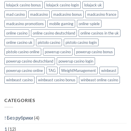
lolajack casino bonus
lolajack casino login
lolajack uk
mad casino
madcasino
madcasino bonus
madcasino france
madcasino promotions
mobile gaming
online-spiele
online casino
online casino deutschland
online casinos in the uk
online casino uk
pistolo casino
pistolo casino login
pistolo casino online
powerup casino
powerup casino bonus
powerup casino deutschland
powerup casino login
powerup casino online
TAG
WeightManagement
winbeast
winbeast casino
winbeast casino bonus
winbeast online casino
CATEGORIES
! Без рубрики
(4)
1
(12)