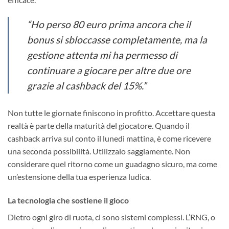
“Ho perso 80 euro prima ancora che il
bonus si sbloccasse completamente, ma la
gestione attenta mi ha permesso di
continuare a giocare per altre due ore
grazie al cashback del 15%.”
Non tutte le giornate finiscono in profitto. Accettare questa
realtà è parte della maturità del giocatore. Quando il
cashback arriva sul conto il lunedì mattina, è come ricevere
una seconda possibilità. Utilizzalo saggiamente. Non
considerare quel ritorno come un guadagno sicuro, ma come
un’estensione della tua esperienza ludica.
La tecnologia che sostiene il gioco
Dietro ogni giro di ruota, ci sono sistemi complessi. L’RNG, o