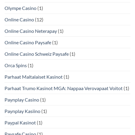
Olympe Casino
(1)
Online Casino
(12)
Online Casino Neterapay
(1)
Online Casino Paysafe
(1)
Online Casino Schweiz Paysafe
(1)
Orca Spins
(1)
Parhaat Maltalaiset Kasinot
(1)
Parhaat Trumo Kasinot MGA: Nappaa Verovapaat Voitot
(1)
Paynplay Casino
(1)
Paynplay Kasiino
(1)
Paypal Kasinot
(1)
Paysafe Casino
(1)