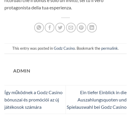
ricordati che il bonus è solo un invito; sei tu il vero
protagonista della tua esperienza.
This entry was posted in
Godz Casino
. Bookmark the
permalink
.
ADMIN
Így működnek a Godz Casino
Ein tiefer Einblick in die
bónuszai és promóciói az új
Auszahlungsquoten und
játékosok számára
Spielauswahl bei Godz Casino