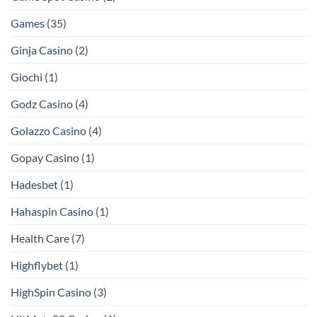
Games
(35)
Ginja Casino
(2)
Giochi
(1)
Godz Casino
(4)
Golazzo Casino
(4)
Gopay Casino
(1)
Hadesbet
(1)
Hahaspin Casino
(1)
Health Care
(7)
Highflybet
(1)
HighSpin Casino
(3)