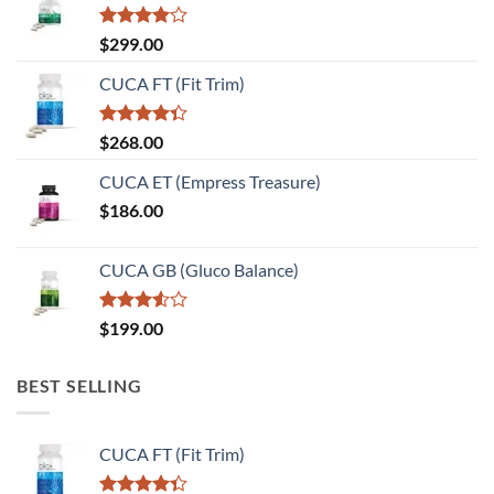
Rated
$
299.00
4.00
out
of 5
CUCA FT (Fit Trim)
Rated
$
268.00
4.33
out
of 5
CUCA ET (Empress Treasure)
$
186.00
CUCA GB (Gluco Balance)
Rated
$
199.00
3.50
out
of 5
BEST SELLING
CUCA FT (Fit Trim)