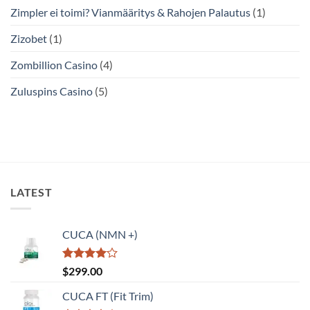
Zimpler ei toimi? Vianmääritys & Rahojen Palautus
(1)
Zizobet
(1)
Zombillion Casino
(4)
Zuluspins Casino
(5)
LATEST
CUCA (NMN +)
Rated
$
299.00
4.00
out
of 5
CUCA FT (Fit Trim)