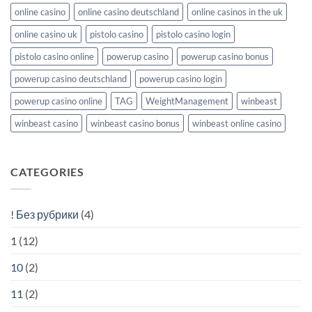
online casino
online casino deutschland
online casinos in the uk
online casino uk
pistolo casino
pistolo casino login
pistolo casino online
powerup casino
powerup casino bonus
powerup casino deutschland
powerup casino login
powerup casino online
TAG
WeightManagement
winbeast
winbeast casino
winbeast casino bonus
winbeast online casino
CATEGORIES
! Без рубрики
(4)
1
(12)
10
(2)
11
(2)