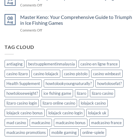
to
whenever
para
Aug
assume
you
on
Comments Off
la
within
are
Busca
riqueza
an
betting
el
Master Keno: Your Comprehensive Guide to Triumph
effective
a
élite
08
top-
no
jackpot
Aug
in Ice Fishing Games
con
rated
deposit
olímpico
los
gambling
added
on
Comments Off
tu
webpages
bonus
juegos
Master
aventura
isn�t
de
a
Keno:
de
lotería
good
Your
TAG CLOUD
juego
de
choice
Comprehensive
Winum
Guide
Casino
to
Chile
antiaging
bestsupplementinmalaysia
casino en ligne france
Triumph
in
casino lizaro
casino lolajack
casino pistolo
casino winbeast
Ice
Fishing
Health Supplement
howtolookyoungnaturally?
howtolosefat?
Games
howtoloseweight?
ice fishing game
lizaro
lizaro casino
lizaro casino login
lizaro online casino
lolajack casino
lolajack casino bonus
lolajack casino login
lolajack uk
mad casino
madcasino
madcasino bonus
madcasino france
madcasino promotions
mobile gaming
online-spiele