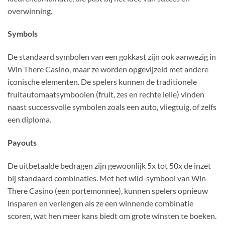
overwinning.
Symbols
De standaard symbolen van een gokkast zijn ook aanwezig in
Win There Casino, maar ze worden opgevijzeld met andere
iconische elementen. De spelers kunnen de traditionele
fruitautomaatsymboolen (fruit, zes en rechte lelie) vinden
naast successvolle symbolen zoals een auto, vliegtuig, of zelfs
een diploma.
Payouts
De uitbetaalde bedragen zijn gewoonlijk 5x tot 50x de inzet
bij standaard combinaties. Met het wild-symbool van Win
There Casino (een portemonnee), kunnen spelers opnieuw
insparen en verlengen als ze een winnende combinatie
scoren, wat hen meer kans biedt om grote winsten te boeken.