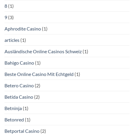
8
(1)
9
(3)
Aphrodite Casino
(1)
articles
(1)
Ausländische Online Casinos Schweiz
(1)
Bahigo Casino
(1)
Beste Online Casino Mit Echtgeld
(1)
Betero Casino
(2)
Betida Casino
(2)
Betninja
(1)
Betonred
(1)
Betportal Casino
(2)