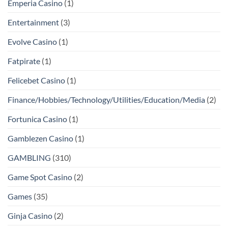
Emperia Casino
(1)
Entertainment
(3)
Evolve Casino
(1)
Fatpirate
(1)
Felicebet Casino
(1)
Finance/Hobbies/Technology/Utilities/Education/Media
(2)
Fortunica Casino
(1)
Gamblezen Casino
(1)
GAMBLING
(310)
Game Spot Casino
(2)
Games
(35)
Ginja Casino
(2)