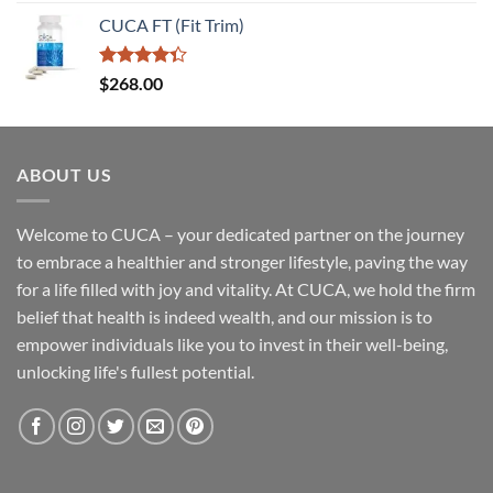
of 5
CUCA FT (Fit Trim)
Rated
$
268.00
4.33
out
of 5
ABOUT US
Welcome to CUCA – your dedicated partner on the journey
to embrace a healthier and stronger lifestyle, paving the way
for a life filled with joy and vitality. At CUCA, we hold the firm
belief that health is indeed wealth, and our mission is to
empower individuals like you to invest in their well-being,
unlocking life's fullest potential.