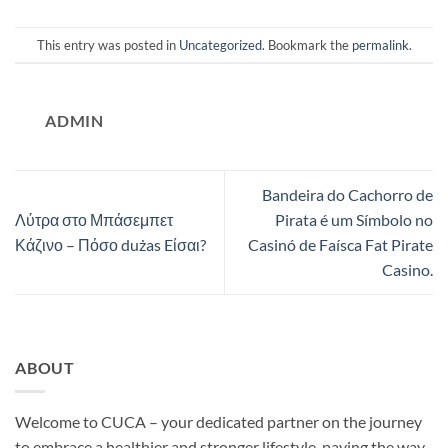
This entry was posted in
Uncategorized
. Bookmark the
permalink
.
ADMIN
Bandeira do Cachorro de
Λύτρα στο Μπάσεμπετ
Pirata é um Símbolo no
Κάζινο – Πόσο dużas Eίσαι?
Casinó de Faísca Fat Pirate
Casino.
ABOUT
Welcome to CUCA – your dedicated partner on the journey
to embrace a healthier and stronger lifestyle, paving the way