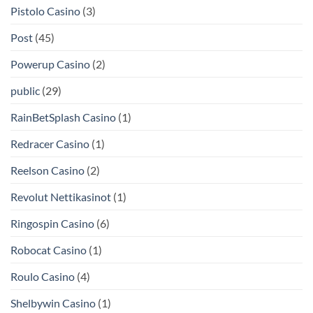
Pistolo Casino
(3)
Post
(45)
Powerup Casino
(2)
public
(29)
RainBetSplash Casino
(1)
Redracer Casino
(1)
Reelson Casino
(2)
Revolut Nettikasinot
(1)
Ringospin Casino
(6)
Robocat Casino
(1)
Roulo Casino
(4)
Shelbywin Casino
(1)