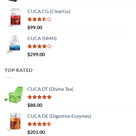
CUCA CG (ClearGo)
Rated
$
99.00
3.50
out
of 5
CUCA (NMN)
Rated
$
299.00
4.00
out
of 5
TOP RATED
CUCA DT (Divine Tea)
Rated
5.00
$
88.00
out of 5
CUCA DE (Digestive Enzymes)
Rated
$
201.00
4.50
out