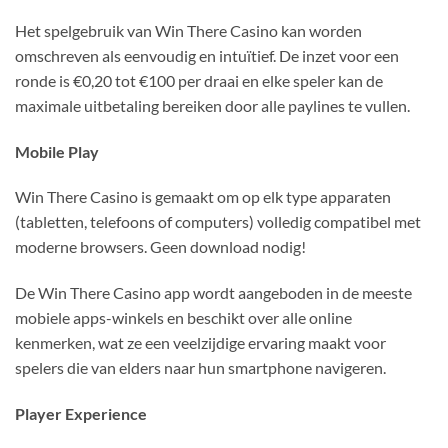
Het spelgebruik van Win There Casino kan worden
omschreven als eenvoudig en intuïtief. De inzet voor een
ronde is €0,20 tot €100 per draai en elke speler kan de
maximale uitbetaling bereiken door alle paylines te vullen.
Mobile Play
Win There Casino is gemaakt om op elk type apparaten
(tabletten, telefoons of computers) volledig compatibel met
moderne browsers. Geen download nodig!
De Win There Casino app wordt aangeboden in de meeste
mobiele apps-winkels en beschikt over alle online
kenmerken, wat ze een veelzijdige ervaring maakt voor
spelers die van elders naar hun smartphone navigeren.
Player Experience