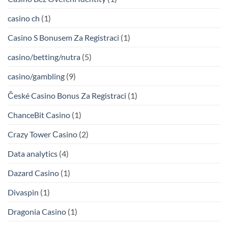
casino ch
(1)
Casino S Bonusem Za Registraci
(1)
casino/betting/nutra
(5)
casino/gambling
(9)
České Casino Bonus Za Registraci
(1)
ChanceBit Casino
(1)
Crazy Tower Сasino
(2)
Data analytics
(4)
Dazard Casino
(1)
Divaspin
(1)
Dragonia Casino
(1)