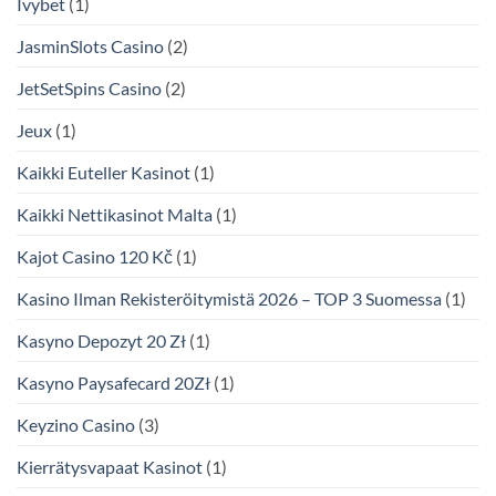
Ivybet
(1)
JasminSlots Casino
(2)
JetSetSpins Casino
(2)
Jeux
(1)
Kaikki Euteller Kasinot
(1)
Kaikki Nettikasinot Malta
(1)
Kajot Casino 120 Kč
(1)
Kasino Ilman Rekisteröitymistä 2026 – TOP 3 Suomessa
(1)
Kasyno Depozyt 20 Zł
(1)
Kasyno Paysafecard 20Zł
(1)
Keyzino Casino
(3)
Kierrätysvapaat Kasinot
(1)