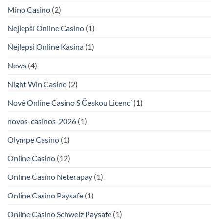
Mino Casino
(2)
Nejlepší Online Casino
(1)
Nejlepsi Online Kasina
(1)
News
(4)
Night Win Casino
(2)
Nové Online Casino S Českou Licencí
(1)
novos-casinos-2026
(1)
Olympe Casino
(1)
Online Casino
(12)
Online Casino Neterapay
(1)
Online Casino Paysafe
(1)
Online Casino Schweiz Paysafe
(1)