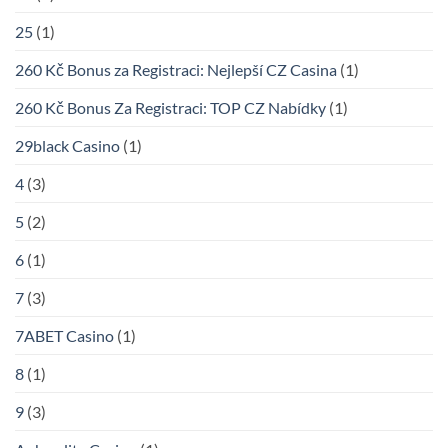
25
(1)
260 Kč Bonus za Registraci: Nejlepší CZ Casina
(1)
260 Kč Bonus Za Registraci: TOP CZ Nabídky
(1)
29black Casino
(1)
4
(3)
5
(2)
6
(1)
7
(3)
7ABET Casino
(1)
8
(1)
9
(3)