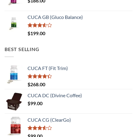
$
186.00
CUCA GB (Gluco Balance)
Rated
$
199.00
3.50
out
of 5
BEST SELLING
CUCA FT (Fit Trim)
Rated
$
268.00
4.33
out
of 5
CUCA DC (Divine Coffee)
$
99.00
CUCA CG (ClearGo)
Rated
$
99.00