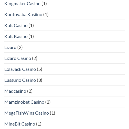
Kingmaker Casino
(1)
Kontovaba Kasiino
(1)
Kult Casino
(1)
Kult Kasino
(1)
Lizaro
(2)
Lizaro Casino
(2)
LolaJack Casino
(5)
Lussurio Casino
(3)
Madcasino
(2)
Mamzinobet Casino
(2)
MegaFishWins Casino
(1)
MineBit Casino
(1)