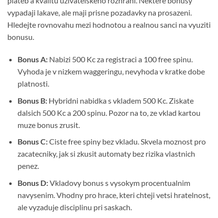
plateb a kvalitu uzivatelskeho rozhrani. Nektere bonusy
vypadaji lakave, ale maji prisne pozadavky na prosazeni.
Hledejte rovnovahu mezi hodnotou a realnou sanci na vyuziti
bonusu.
Bonus A:
Nabizi 500 Kc za registraci a 100 free spinu.
Vyhoda je v nizkem waggeringu, nevyhoda v kratke dobe
platnosti.
Bonus B:
Hybridni nabidka s vkladem 500 Kc. Ziskate
dalsich 500 Kc a 200 spinu. Pozor na to, ze vklad kartou
muze bonus zrusit.
Bonus C:
Ciste free spiny bez vkladu. Skvela moznost pro
zacatecniky, jak si zkusit automaty bez rizika vlastnich
penez.
Bonus D:
Vkladovy bonus s vysokym procentualnim
navysenim. Vhodny pro hrace, kteri chteji vetsi hratelnost,
ale vyzaduje disciplinu pri saskach.