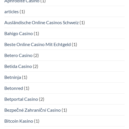
Aphrodite Casino
(1)
articles
(1)
Ausländische Online Casinos Schweiz
(1)
Bahigo Casino
(1)
Beste Online Casino Mit Echtgeld
(1)
Betero Casino
(2)
Betida Casino
(2)
Betninja
(1)
Betonred
(1)
Betportal Casino
(2)
Bezpečné Zahraniční Casino
(1)
Bitcoin Kasino
(1)