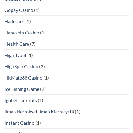
Gopay Casino
(1)
Hadesbet
(1)
Hahaspin Casino
(1)
Health Care
(7)
Highflybet
(1)
HighSpin Casino
(3)
HitMate88 Casino
(1)
Ice Fishing Game
(2)
Igobet Jackpots
(1)
Ilmaiskierrokset Ilman Kierrätystä
(1)
Instant Casino
(1)