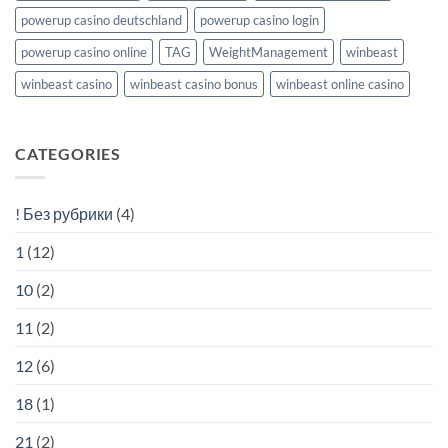
powerup casino deutschland
powerup casino login
powerup casino online
TAG
WeightManagement
winbeast
winbeast casino
winbeast casino bonus
winbeast online casino
CATEGORIES
! Без рубрики
(4)
1
(12)
10
(2)
11
(2)
12
(6)
18
(1)
21
(2)