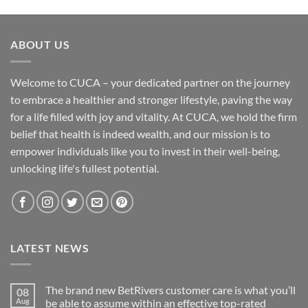
of 5
ABOUT US
Welcome to CUCA – your dedicated partner on the journey
to embrace a healthier and stronger lifestyle, paving the way
for a life filled with joy and vitality. At CUCA, we hold the firm
belief that health is indeed wealth, and our mission is to
empower individuals like you to invest in their well-being,
unlocking life's fullest potential.
LATEST NEWS
The brand new BetRivers customer care is what you’ll
08
Aug
be able to assume within an effective top-rated