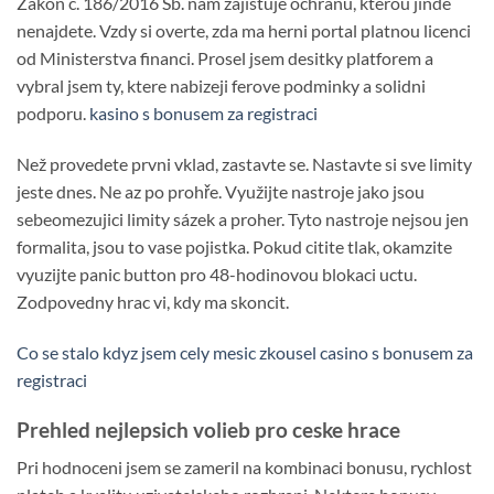
Zakon c. 186/2016 Sb. nam zajistuje ochranu, kterou jinde
nenajdete. Vzdy si overte, zda ma herni portal platnou licenci
od Ministerstva financi. Prosel jsem desitky platforem a
vybral jsem ty, ktere nabizeji ferove podminky a solidni
podporu.
kasino s bonusem za registraci
Než provedete prvni vklad, zastavte se. Nastavte si sve limity
jeste dnes. Ne az po prohře. Využijte nastroje jako jsou
sebeomezujici limity sázek a proher. Tyto nastroje nejsou jen
formalita, jsou to vase pojistka. Pokud citite tlak, okamzite
vyuzijte panic button pro 48-hodinovou blokaci uctu.
Zodpovedny hrac vi, kdy ma skoncit.
Co se stalo kdyz jsem cely mesic zkousel casino s bonusem za
registraci
Prehled nejlepsich volieb pro ceske hrace
Pri hodnoceni jsem se zameril na kombinaci bonusu, rychlost