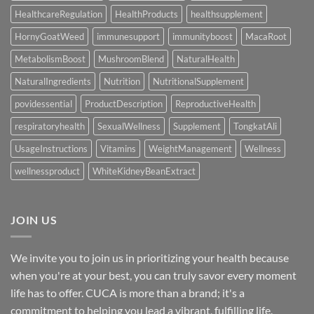
HealthcareRegulation
HealthProducts
healthsupplement
HornyGoatWeed
immunesupport
immunityboost
MacaRoot
MetabolismBoost
MushroomBlend
NaturalHealth
NaturalIngredients
Nutrition
NutritionalSupplement
povidessential
ProductDescription
ReproductiveHealth
respiratoryhealth
SexualWellness
Supplement
TongkatAli
UsageInstructions
Vitamins
WeightManagement
Wellness
wellnessproduct
WhiteKidneyBeanExtract
JOIN US
We invite you to join us in prioritizing your health because
when you're at your best, you can truly savor every moment
life has to offer. CUCA is more than a brand; it's a
commitment to helping you lead a vibrant, fulfilling life.