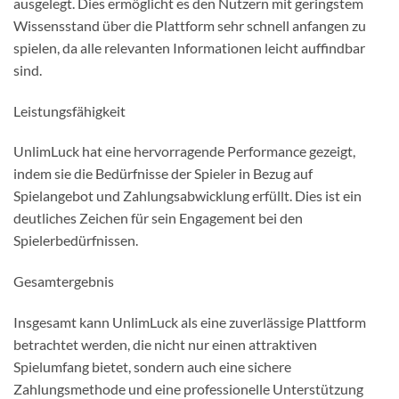
ausgelegt. Dies ermöglicht es den Nutzern mit geringstem
Wissensstand über die Plattform sehr schnell anfangen zu
spielen, da alle relevanten Informationen leicht auffindbar
sind.
Leistungsfähigkeit
UnlimLuck hat eine hervorragende Performance gezeigt,
indem sie die Bedürfnisse der Spieler in Bezug auf
Spielangebot und Zahlungsabwicklung erfüllt. Dies ist ein
deutliches Zeichen für sein Engagement bei den
Spielerbedürfnissen.
Gesamtergebnis
Insgesamt kann UnlimLuck als eine zuverlässige Plattform
betrachtet werden, die nicht nur einen attraktiven
Spielumfang bietet, sondern auch eine sichere
Zahlungsmethode und eine professionelle Unterstützung