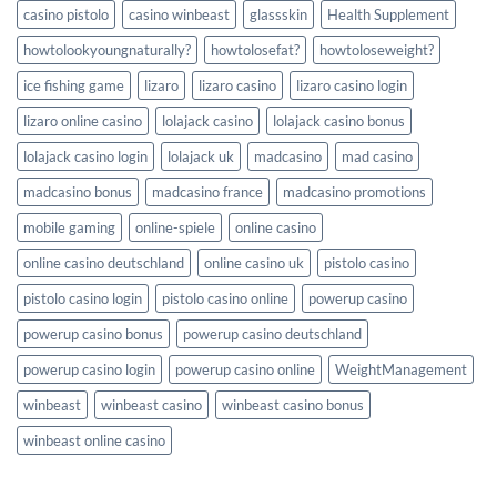
Y
casino pistolo
casino winbeast
glassskin
Health Supplement
Seguridad
howtolookyoungnaturally?
howtolosefat?
howtoloseweight?
ice fishing game
lizaro
lizaro casino
lizaro casino login
lizaro online casino
lolajack casino
lolajack casino bonus
lolajack casino login
lolajack uk
madcasino
mad casino
madcasino bonus
madcasino france
madcasino promotions
mobile gaming
online-spiele
online casino
online casino deutschland
online casino uk
pistolo casino
pistolo casino login
pistolo casino online
powerup casino
powerup casino bonus
powerup casino deutschland
powerup casino login
powerup casino online
WeightManagement
winbeast
winbeast casino
winbeast casino bonus
winbeast online casino