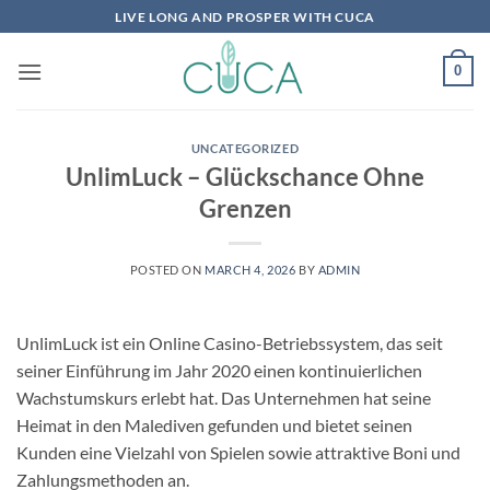
Skip
LIVE LONG AND PROSPER WITH CUCA
to
content
0
UNCATEGORIZED
UnlimLuck – Glückschance Ohne
Grenzen
POSTED ON
MARCH 4, 2026
BY
ADMIN
UnlimLuck ist ein Online Casino-Betriebssystem, das seit
seiner Einführung im Jahr 2020 einen kontinuierlichen
Wachstumskurs erlebt hat. Das Unternehmen hat seine
Heimat in den Malediven gefunden und bietet seinen
Kunden eine Vielzahl von Spielen sowie attraktive Boni und
Zahlungsmethoden an.