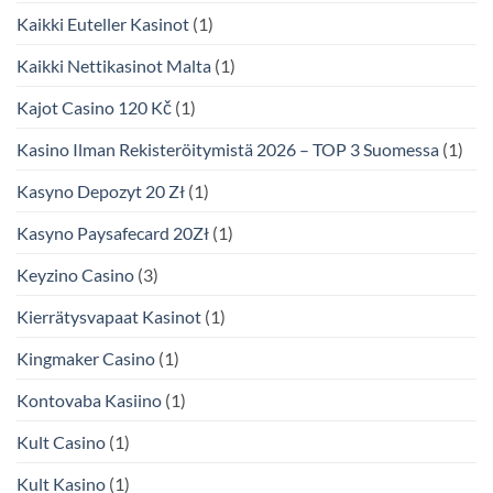
Kaikki Euteller Kasinot
(1)
Kaikki Nettikasinot Malta
(1)
Kajot Casino 120 Kč
(1)
Kasino Ilman Rekisteröitymistä 2026 – TOP 3 Suomessa
(1)
Kasyno Depozyt 20 Zł
(1)
Kasyno Paysafecard 20Zł
(1)
Keyzino Casino
(3)
Kierrätysvapaat Kasinot
(1)
Kingmaker Casino
(1)
Kontovaba Kasiino
(1)
Kult Casino
(1)
Kult Kasino
(1)