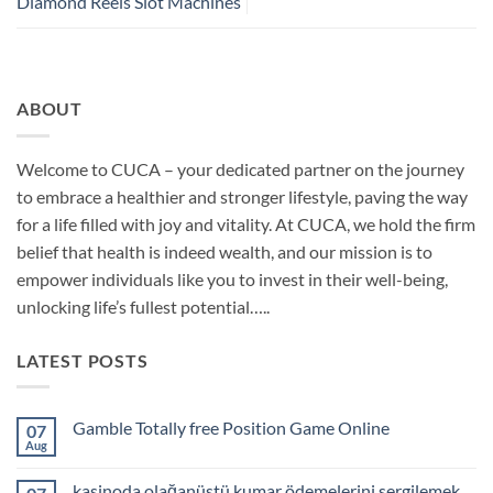
Diamond Reels Slot Machines
ABOUT
Welcome to CUCA – your dedicated partner on the journey
to embrace a healthier and stronger lifestyle, paving the way
for a life filled with joy and vitality. At CUCA, we hold the firm
belief that health is indeed wealth, and our mission is to
empower individuals like you to invest in their well-being,
unlocking life’s fullest potential…..
LATEST POSTS
Gamble Totally free Position Game Online
07
Aug
No
Comments
on
kasinoda olağanüstü kumar ödemelerini sergilemek
Gamble