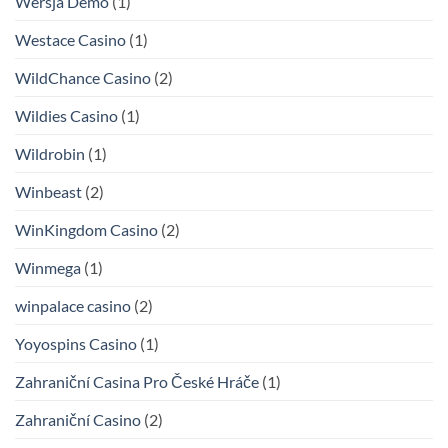
Wersja Demo
(1)
Westace Casino
(1)
WildChance Casino
(2)
Wildies Casino
(1)
Wildrobin
(1)
Winbeast
(2)
WinKingdom Casino
(2)
Winmega
(1)
winpalace casino
(2)
Yoyospins Casino
(1)
Zahraniční Casina Pro České Hráče
(1)
Zahraniční Casino
(2)