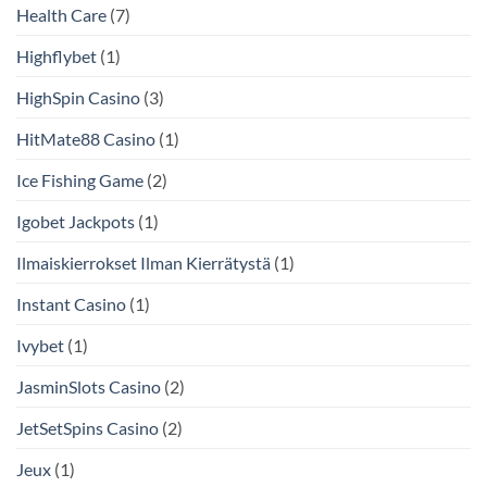
Health Care
(7)
Highflybet
(1)
HighSpin Casino
(3)
HitMate88 Casino
(1)
Ice Fishing Game
(2)
Igobet Jackpots
(1)
Ilmaiskierrokset Ilman Kierrätystä
(1)
Instant Casino
(1)
Ivybet
(1)
JasminSlots Casino
(2)
JetSetSpins Casino
(2)
Jeux
(1)