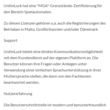
UnlimLuck hat eine "MGA"-Grenzstände-Zertifizierung für
den Bereich Spielautomaten.
Zu diesen Lizenzen gehören u.a. auch die Registrierungen des
Betriebes in Malta, Großbritannien und/oder Dänemark.
Support
UnlimLuck bietet eine direkte Kommunikationsmöglichkeit
mit dem Kundendienst auf der eigenen Plattform an. Die
Benutzer können ihre Fragen oder Anliegen unter
Verwendung einer einfachen Sprachunterstützung in ihrer
Muttersprache stellen, die dann von den Fachleuten
beantwortet werden.
Nutzererfahrung
Die Benutzerschnittstelle ist modern und benutzerfreundlich