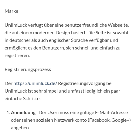
Marke
UnlimLuck verfügt über eine benutzerfreundliche Webseite,
die auf einem modernen Design basiert. Die Seite ist sowohl
in deutscher als auch englischer Sprache verfügbar und
ermöglicht es den Benutzern, sich schnell und einfach zu
registrieren.
Registrierungsprozess
Der
https://unlimluck.de/
Registrierungsvorgang bei
UnlimLuck ist sehr simpel und umfasst lediglich ein paar
einfache Schritte:
Anmeldung
: Der User muss eine gültige E-Mail-Adresse
oder seinen sozialen Netzwerkkonto (Facebook, Google+)
angeben.