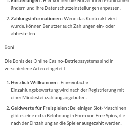
Einstellungen
: Hier können die Nutzer ihren Profilnamen
ändern und ihre Datenschutzeinstellungen anpassen.
Zahlungsinformationen
: Wenn das Konto aktiviert
wurde, können Benutzer auch Zahlungen ein- oder
abbestellen.
Boni
Die Bonis des Online Casino-Betriebssystems sind in
verschiedene Arten eingeteilt:
Herzlich Willkommen
: Eine einfache
Einzahlungsbewertung wird nach der Registrierung mit
einer Mindesteinzahlung angeboten.
Geldwerte für Freispielen
: Bei einigen Slot-Maschinen
gibt es eine extra Belohnung in Form von Free Spins, die
nach der Einzahlung an die Spieler ausgezahlt werden.