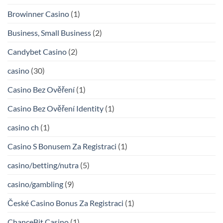
Browinner Casino
(1)
Business, Small Business
(2)
Candybet Casino
(2)
casino
(30)
Casino Bez Ověření
(1)
Casino Bez Ověření Identity
(1)
casino ch
(1)
Casino S Bonusem Za Registraci
(1)
casino/betting/nutra
(5)
casino/gambling
(9)
České Casino Bonus Za Registraci
(1)
ChanceBit Casino
(1)