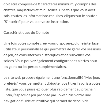
doit être composé de 8 caractères minimum, y compris des
chiffres, majuscules et minuscules. Une fois que vous avez
saisi toutes les informations requises, cliquez sur le bouton
"S’inscrire" pour valider votre inscription.
Caractéristiques du Compte
Une fois votre compte créé, vous disposerez d’une interface
utilisateur personnalisée qui permettra de gérer vos sessions
de jeu, de consulter vos historiques et de surveiller vos
soldes. Vous pouvez également configurer des alertes pour
les gains ou les pertes supplémentaires.
Le site web propose également une fonctionnalité "Mes jeux
préférés" vous permettant d’ajouter vos titres favoris à votre
liste, que vous puissiez jouer plus rapidement au prochain.
Enfin, l’espace de jeu proposé par Tower Rush offre une
navigation fluide et intuitive qui permet de découvrir