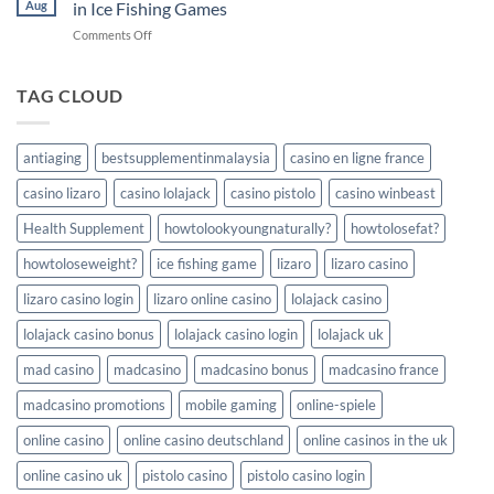
Aug
in Ice Fishing Games
con
rated
deposit
olímpico
los
gambling
added
on
Comments Off
tu
webpages
bonus
juegos
Master
aventura
isn�t
de
a
Keno:
de
lotería
good
Your
TAG CLOUD
juego
de
choice
Comprehensive
Winum
Guide
Casino
to
Chile
antiaging
bestsupplementinmalaysia
casino en ligne france
Triumph
in
casino lizaro
casino lolajack
casino pistolo
casino winbeast
Ice
Fishing
Health Supplement
howtolookyoungnaturally?
howtolosefat?
Games
howtoloseweight?
ice fishing game
lizaro
lizaro casino
lizaro casino login
lizaro online casino
lolajack casino
lolajack casino bonus
lolajack casino login
lolajack uk
mad casino
madcasino
madcasino bonus
madcasino france
madcasino promotions
mobile gaming
online-spiele
online casino
online casino deutschland
online casinos in the uk
online casino uk
pistolo casino
pistolo casino login