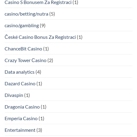
Casino S Bonusem Za Registraci
(1)
casino/betting/nutra
(5)
casino/gambling
(9)
České Casino Bonus Za Registraci
(1)
ChanceBit Casino
(1)
Crazy Tower Сasino
(2)
Data analytics
(4)
Dazard Casino
(1)
Divaspin
(1)
Dragonia Casino
(1)
Emperia Casino
(1)
Entertainment
(3)