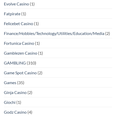
Evolve Casino
(1)
Fatpirate
(1)
Felicebet Casino
(1)
Finance/Hobbies/Technology/Utilities/Education/Media
(2)
Fortunica Casino
(1)
Gamblezen Casino
(1)
GAMBLING
(310)
Game Spot Casino
(2)
Games
(35)
Ginja Casino
(2)
Giochi
(1)
Godz Casino
(4)