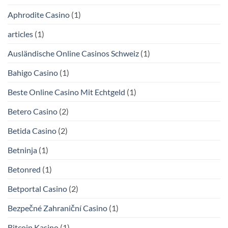
Aphrodite Casino
(1)
articles
(1)
Ausländische Online Casinos Schweiz
(1)
Bahigo Casino
(1)
Beste Online Casino Mit Echtgeld
(1)
Betero Casino
(2)
Betida Casino
(2)
Betninja
(1)
Betonred
(1)
Betportal Casino
(2)
Bezpečné Zahraniční Casino
(1)
Bitcoin Kasino
(1)