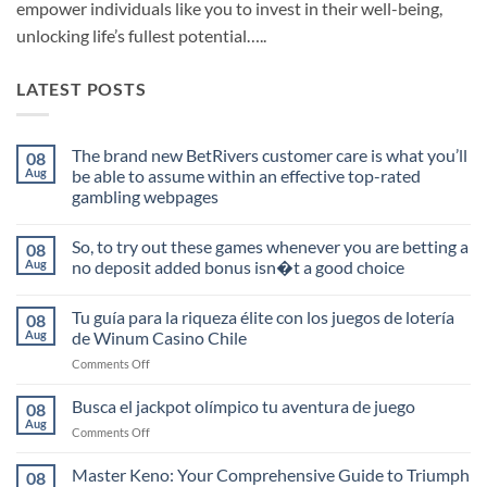
empower individuals like you to invest in their well-being,
unlocking life’s fullest potential…..
LATEST POSTS
The brand new BetRivers customer care is what you’ll
08
Aug
be able to assume within an effective top-rated
gambling webpages
No
Comments
So, to try out these games whenever you are betting a
08
on
The
Aug
no deposit added bonus isn�t a good choice
brand
new
No
BetRivers
Comments
Tu guía para la riqueza élite con los juegos de lotería
08
customer
on
care
So,
Aug
de Winum Casino Chile
is
to
what
try
on
Comments Off
you’ll
out
Tu
be
these
guía
able
games
Busca el jackpot olímpico tu aventura de juego
08
to
whenever
para
Aug
assume
you
on
Comments Off
la
within
are
Busca
riqueza
an
betting
el
Master Keno: Your Comprehensive Guide to Triumph
effective
a
élite
08
top-
no
jackpot