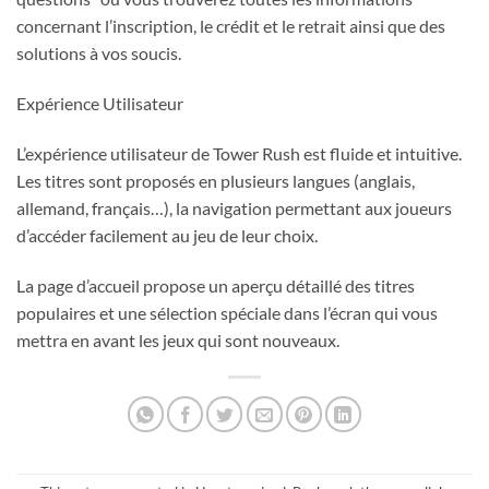
concernant l’inscription, le crédit et le retrait ainsi que des
solutions à vos soucis.
Expérience Utilisateur
L’expérience utilisateur de Tower Rush est fluide et intuitive.
Les titres sont proposés en plusieurs langues (anglais,
allemand, français…), la navigation permettant aux joueurs
d’accéder facilement au jeu de leur choix.
La page d’accueil propose un aperçu détaillé des titres
populaires et une sélection spéciale dans l’écran qui vous
mettra en avant les jeux qui sont nouveaux.