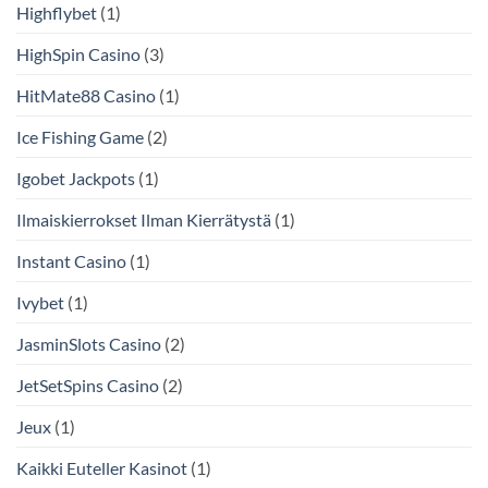
Highflybet
(1)
HighSpin Casino
(3)
HitMate88 Casino
(1)
Ice Fishing Game
(2)
Igobet Jackpots
(1)
Ilmaiskierrokset Ilman Kierrätystä
(1)
Instant Casino
(1)
Ivybet
(1)
JasminSlots Casino
(2)
JetSetSpins Casino
(2)
Jeux
(1)
Kaikki Euteller Kasinot
(1)