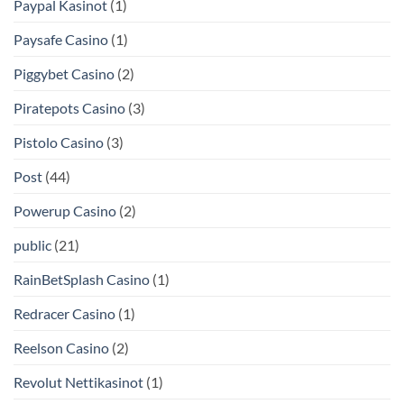
Paypal Kasinot
(1)
Paysafe Casino
(1)
Piggybet Casino
(2)
Piratepots Casino
(3)
Pistolo Casino
(3)
Post
(44)
Powerup Casino
(2)
public
(21)
RainBetSplash Casino
(1)
Redracer Casino
(1)
Reelson Casino
(2)
Revolut Nettikasinot
(1)