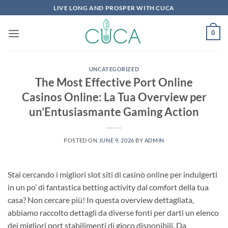
Skip
LIVE LONG AND PROSPER WITH CUCA
to
content
0
UNCATEGORIZED
The Most Effective Port Online
Casinos Online: La Tua Overview per
un’Entusiasmante Gaming Action
POSTED ON
JUNE 9, 2026
BY
ADMIN
Stai cercando i migliori slot siti di casinò online per indulgerti
in un po’ di fantastica betting activity dal comfort della tua
casa? Non cercare più! In questa overview dettagliata,
abbiamo raccolto dettagli da diverse fonti per darti un elenco
dei migliori port stabilimenti di gioco disponibili. Da