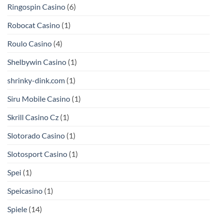
Ringospin Casino
(6)
Robocat Casino
(1)
Roulo Casino
(4)
Shelbywin Casino
(1)
shrinky-dink.com
(1)
Siru Mobile Casino
(1)
Skrill Casino Cz
(1)
Slotorado Casino
(1)
Slotosport Casino
(1)
Spei
(1)
Speicasino
(1)
Spiele
(14)