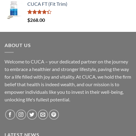
of 5
CUCA FT (Fit Trim)
Rated
$
268.00
4.33
out
of 5
ABOUT US
Welcome to CUCA – your dedicated partner on the journey
to embrace a healthier and stronger lifestyle, paving the way
for a life filled with joy and vitality. At CUCA, we hold the firm
belief that health is indeed wealth, and our mission is to
empower individuals like you to invest in their well-being,
unlocking life's fullest potential.
LATEST NEWS