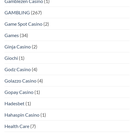
Gamblezen Casino
(1)
GAMBLING
(267)
Game Spot Casino
(2)
Games
(34)
Ginja Casino
(2)
Giochi
(1)
Godz Casino
(4)
Golazzo Casino
(4)
Gopay Casino
(1)
Hadesbet
(1)
Hahaspin Casino
(1)
Health Care
(7)