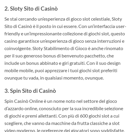
2. Sloty Sito di Casinò
Se stai cercando un’esperienza di gioco slot celestiale, Sloty
Sito di Casinò è il posto in cui essere. Con un’interfaccia user-
friendly e un’impressionante collezione di giochi slot, questo
casino garantisce un’esperienza di gioco senza interruzioni e
coinvolgente. Sloty Stabilimento di Gioco è anche rinomato
per il suo generoso bonus di benvenuto pacchetto, che
include un bonus abbinato e giri gratuiti. Con il suo design
mobile mobile, puoi apprezzare i tuoi giochi slot preferiti
ovunque tu vada, in qualsiasi momento, ovunque.
3. Spin Sito di Casinò
Spin Casinò Online è un nome noto nel settore del gioco
d’azzardo online, conosciuto per la sua incredibile selezione
di giochi e premi allettanti. Con più di 600 giochi slot a cui
scegliere, che vanno da macchine da frutta classiche a slot
video moderno, le preferenze dei giocatori sono soddisfatte.