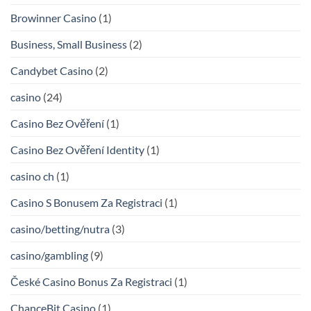
Browinner Casino
(1)
Business, Small Business
(2)
Candybet Casino
(2)
casino
(24)
Casino Bez Ověření
(1)
Casino Bez Ověření Identity
(1)
casino ch
(1)
Casino S Bonusem Za Registraci
(1)
casino/betting/nutra
(3)
casino/gambling
(9)
České Casino Bonus Za Registraci
(1)
ChanceBit Casino
(1)