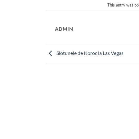
This entry was po
ADMIN
Slotunele de Noroc la Las Vegas