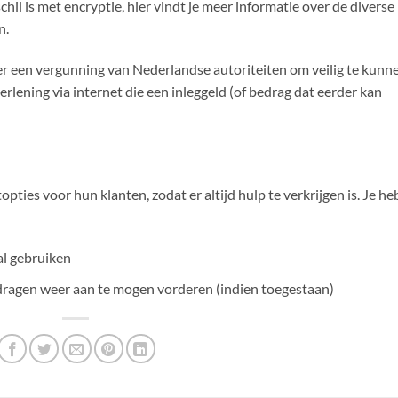
chil is met encryptie, hier vindt je meer informatie over de diverse
n.
er een vergunning van Nederlandse autoriteiten om veilig te kunn
erlening via internet die een inleggeld (of bedrag dat eerder kan
ties voor hun klanten, zodat er altijd hulp te verkrijgen is. Je he
al gebruiken
dragen weer aan te mogen vorderen (indien toegestaan)