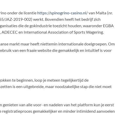
rino onder de licentie
https://spinogrino-casino.nl/
van Malta (nr.
/JAZ-2019-002) werkt. Bovendien heeft het bedrijf zich
organisaties die de gokindustrie toezicht houden, waaronder EGBA
, ADECEC en International Association of Sports Wagering.
paanse markt maar heeft niettemin internationale doelgroepen. Om
bruik van een fraaie website die gemakkelijk en intuïtief is voor
okken te beginnen, loop je meteen tegelijkertijd de
zetten is een uitgebreide, maar noodzakelijke stap die niet moet
 genieten van alle voor- en nadelen van het platform kun je eerst
de registratieproces gemakkelijker en minder intimidend aanvoelen