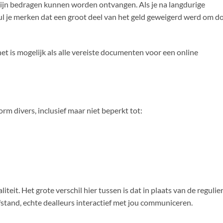
ijn bedragen kunnen worden ontvangen. Als je na langdurige
zul je merken dat een groot deel van het geld geweigerd werd om d
et is mogelijk als alle vereiste documenten voor een online
orm divers, inclusief maar niet beperkt tot:
eit. Het grote verschil hier tussen is dat in plaats van de regulie
tand, echte dealleurs interactief met jou communiceren.