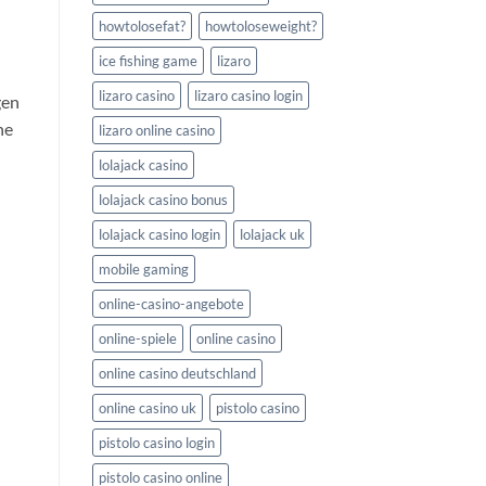
howtolosefat?
howtoloseweight?
ice fishing game
lizaro
lizaro casino
lizaro casino login
gen
ne
lizaro online casino
lolajack casino
lolajack casino bonus
lolajack casino login
lolajack uk
mobile gaming
online-casino-angebote
online-spiele
online casino
online casino deutschland
online casino uk
pistolo casino
pistolo casino login
pistolo casino online