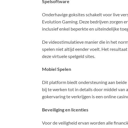
Spelsoftware
Onderhavige goksites schakelt voor live vers
Evolution Gaming. Deze bedrijven zorgen ervo
inclusief enkel beperkte en uiteindelijke toe
De videostimulatieve manier die in het nor
spelen niet altijd eender voelt. Het resulta
deze virtuele spelgeld sites.
Mobiel Spelen
Dit platform biedt ondersteuning aan beide
bij te werken tot in details door middel van
gokervaring te verkrijgen is een online casin
Beveiliging en licenties
Voor de veiligheid ervan worden alle financ