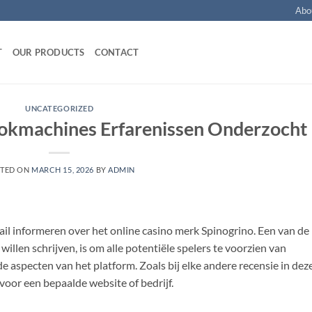
Abo
T
OUR PRODUCTS
CONTACT
UNCATEGORIZED
Gokmachines Erfarenissen Onderzocht
TED ON
MARCH 15, 2026
BY
ADMIN
tail informeren over het online casino merk Spinogrino. Een van de
willen schrijven, is om alle potentiële spelers te voorzien van
 aspecten van het platform. Zoals bij elke andere recensie in dez
voor een bepaalde website of bedrijf.