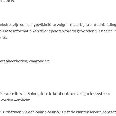
baar is.
sites zijn soms ingewikkeld te volgen, maar bijna alle aanbiedin
Deze informatie kan door spelers worden gevonden via het onli
site.
 betaalmethoden, waaronder:
iële website van Spinogrino. Je kunt ook het veiligheidssysteem
 worden verplicht.
l uitbetalen via een online casino, is dat de klantenservice contact