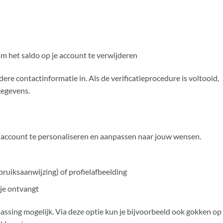
m het saldo op je account te verwijderen
re contactinformatie in. Als de verificatieprocedure is voltooid,
gegevens.
e account te personaliseren en aanpassen naar jouw wensen.
ruiksaanwijzing) of profielafbeelding
 je ontvangt
passing mogelijk. Via deze optie kun je bijvoorbeeld ook gokken op