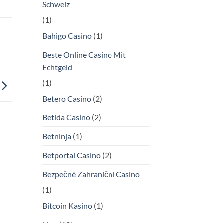
Schweiz
(1)
Bahigo Casino
(1)
Beste Online Casino Mit
Echtgeld
(1)
Betero Casino
(2)
Betida Casino
(2)
Betninja
(1)
Betportal Casino
(2)
Bezpečné Zahraniční Casino
(1)
Bitcoin Kasino
(1)