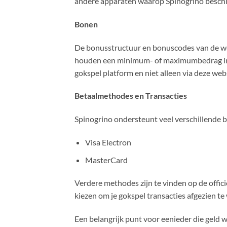
andere apparaten waarop Spinogrino beschik
Bonen
De bonusstructuur en bonuscodes van de web
houden een minimum- of maximumbedrag in. 
gokspel platform en niet alleen via deze web
Betaalmethodes en Transacties
Spinogrino ondersteunt veel verschillende
Visa Electron
MasterCard
Verdere methodes zijn te vinden op de offic
kiezen om je gokspel transacties afgezien te
Een belangrijk punt voor eenieder die geld wi