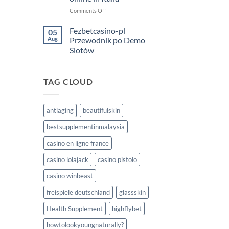
Que
os
on
Comments Off
Temporizadores
Come
Ajudam
cambia
Fezbetcasino-pl
05
il
Aug
Przewodnik po Demo
panorama
Slotów
dell’intrattenimento
No
online
Comments
in
on
Italia
TAG CLOUD
Fezbetcasino-
pl
Przewodnik
po
Demo
antiaging
beautifulskin
Slotów
bestsupplementinmalaysia
casino en ligne france
casino lolajack
casino pistolo
casino winbeast
freispiele deutschland
glassskin
Health Supplement
highflybet
howtolookyoungnaturally?