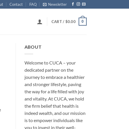
ut
Contact
FAQ
Newsletter
0
CART /
$
0.00
ABOUT
Welcome to CUCA – your
dedicated partner on the
journey to embrace a healthier
and stronger lifestyle, paving
the way for a life filled with joy
and vitality. At CUCA, we hold
the firm belief that health is
e
indeed wealth, and our mission
is to empower individuals like
you to invest in their well-