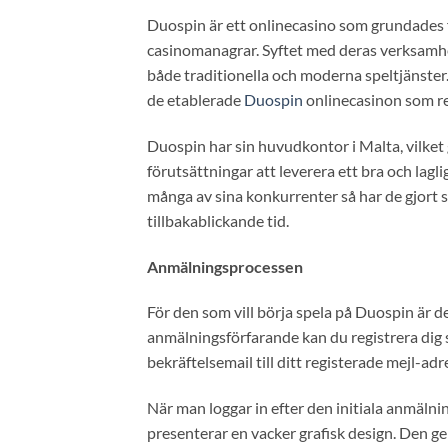
Duospin är ett onlinecasino som grundades f
casinomanagrar. Syftet med deras verksamhet
både traditionella och moderna speltjänster
de etablerade
Duospin
onlinecasinon som re
Duospin har sin huvudkontor i Malta, vilket
förutsättningar att leverera ett bra och lag
många av sina konkurrenter så har de gjort s
tillbakablickande tid.
Anmälningsprocessen
För den som vill börja spela på Duospin är de
anmälningsförfarande kan du registrera dig 
bekräftelsemail till ditt registerade mejl-ad
När man loggar in efter den initiala anmäln
presenterar en vacker grafisk design. Den ger 