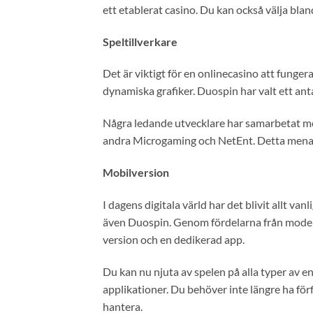
ett etablerat casino. Du kan också välja blan
Speltillverkare
Det är viktigt för en onlinecasino att fung
dynamiska grafiker. Duospin har valt ett anta
Några ledande utvecklare har samarbetat med
andra Microgaming och NetEnt. Detta menas
Mobilversion
I dagens digitala värld har det blivit allt va
även Duospin. Genom fördelarna från moder
version och en dedikerad app.
Du kan nu njuta av spelen på alla typer av e
applikationer. Du behöver inte längre ha förf
hantera.