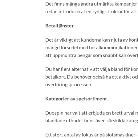
Det finns många andra utmärkta kampanjer 
redan introducerat en tydlig struktur för a
Betaltjänster
Det är viktigt att kunderna kan njuta av konti
mängd försedel med betalkommunikationer så
att uppmuntra pengar som snabbt kan överföra
Du har flera alternativ att välja bland för 
betalkort. Du behöver också ha ett aktivt oc
överföringsprocessen.
Kategorier av spelsortiment
Duospin har valt att erbjuda en brett urval 
blandade utbudet finns även särskilda kateg
Ett stort antal av fokus är på slotsmaskiner 