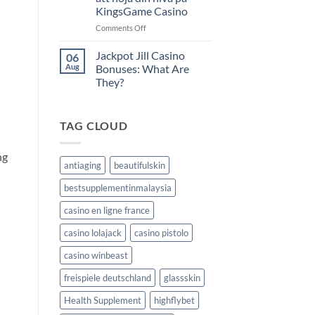
Casino
KingsGame Casino
vs
Competitor:
on
Comments Off
A
Förbättra
Detailed
ditt
Comparison
Jackpot Jill Casino
06
spel:
Aug
Bonuses: What Are
Pålitliga
They?
-
kasinotips
No
för
Comments
att
on
höja
TAG CLOUD
Jackpot
Jill
din
Casino
nivå
Bonuses:
ng
på
What
antiaging
beautifulskin
Are
KingsGame
They?
Casino
bestsupplementinmalaysia
casino en ligne france
casino lolajack
casino pistolo
casino winbeast
freispiele deutschland
glassskin
Health Supplement
highflybet