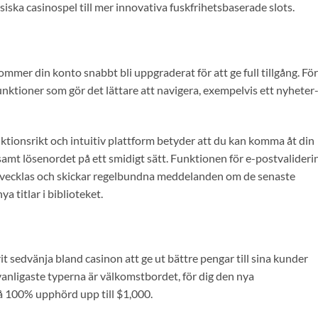
siska casinospel till mer innovativa fuskfrihetsbaserade slots.
ommer din konto snabbt bli uppgraderat för att ge full tillgång. För
funktioner som gör det lättare att navigera, exempelvis ett nyheter
ktionsrikt och intuitiv plattform betyder att du kan komma åt din
 samt lösenordet på ett smidigt sätt. Funktionen för e-postvalideri
 utvecklas och skickar regelbundna meddelanden om de senaste
a titlar i biblioteket.
rit sedvänja bland casinon att ge ut bättre pengar till sina kunder
vanligaste typerna är välkomstbordet, för dig den nya
 100% upphörd upp till $1,000.