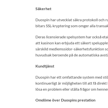
Säkerhet
Duospin har utvecklat säkra protokoll och ru
bitars SSL-kryptering som omger alla transak
Deras licensierade spelsystem har också etab
att kasinon kan erbjuda ett säkert spelupple
särskild medlemssidor-säkerhetsfunktion som
huvudsak beroende på de automatiska avstä
Kundtjänst
Duospin har ett omfattande system med stöd
kontinuerligt är möjligheten till att få dire
lösa en problem eller ställa frågor om henn
Omdöme över Duospins prestation