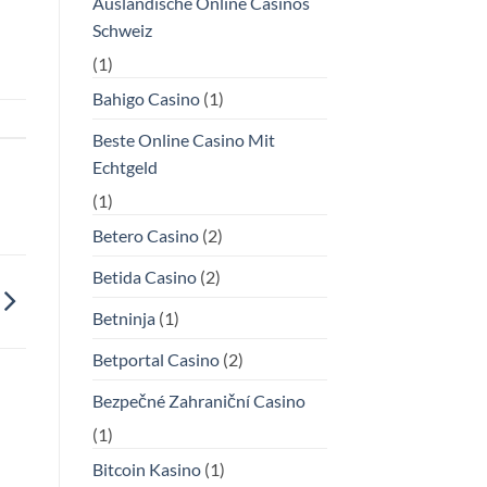
Ausländische Online Casinos
Schweiz
(1)
Bahigo Casino
(1)
Beste Online Casino Mit
Echtgeld
(1)
Betero Casino
(2)
Betida Casino
(2)
Betninja
(1)
Betportal Casino
(2)
Bezpečné Zahraniční Casino
(1)
Bitcoin Kasino
(1)