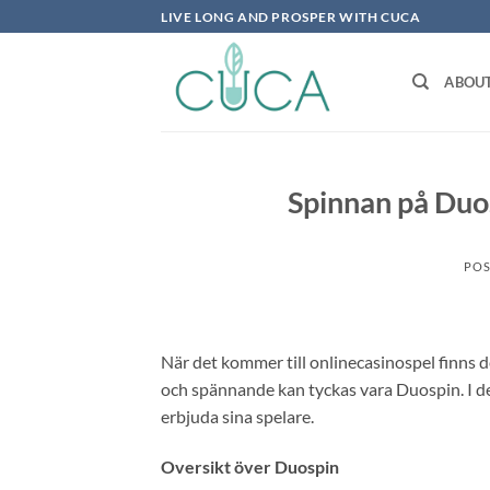
Skip
LIVE LONG AND PROSPER WITH CUCA
to
content
ABOU
Spinnan på Duo
POS
När det kommer till onlinecasinospel finns d
och spännande kan tyckas vara Duospin. I den 
erbjuda sina spelare.
Oversikt över Duospin