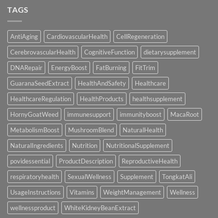
Temporizadores
il
TAGS
Ajudam
panorama
dell’intrattenimento
online
AntiAging
CardiovascularHealth
CellRegeneration
in
Italia
CerebrovascularHealth
CognitiveFunction
dietarysupplement
DNARepair
EnergyBoost
FatBurning
FitTrim
GuaranaSeedExtract
HealthAndSafety
Healthcare
HealthcareRegulation
HealthProducts
healthsupplement
HornyGoatWeed
immunesupport
immunityboost
MacaRoot
MetabolismBoost
MushroomBlend
NaturalHealth
NaturalIngredients
Nutrition
NutritionalSupplement
povidessential
ProductDescription
ReproductiveHealth
respiratoryhealth
SexualWellness
Supplement
TongkatAli
UsageInstructions
Vitamins
WeightManagement
Wellness
wellnessproduct
WhiteKidneyBeanExtract