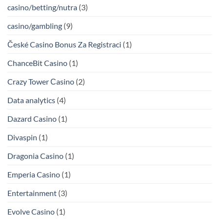
casino/betting/nutra
(3)
casino/gambling
(9)
České Casino Bonus Za Registraci
(1)
ChanceBit Casino
(1)
Crazy Tower Сasino
(2)
Data analytics
(4)
Dazard Casino
(1)
Divaspin
(1)
Dragonia Casino
(1)
Emperia Casino
(1)
Entertainment
(3)
Evolve Casino
(1)