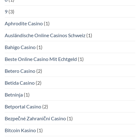
9
(3)
Aphrodite Casino
(1)
Ausländische Online Casinos Schweiz
(1)
Bahigo Casino
(1)
Beste Online Casino Mit Echtgeld
(1)
Betero Casino
(2)
Betida Casino
(2)
Betninja
(1)
Betportal Casino
(2)
Bezpečné Zahraniční Casino
(1)
Bitcoin Kasino
(1)