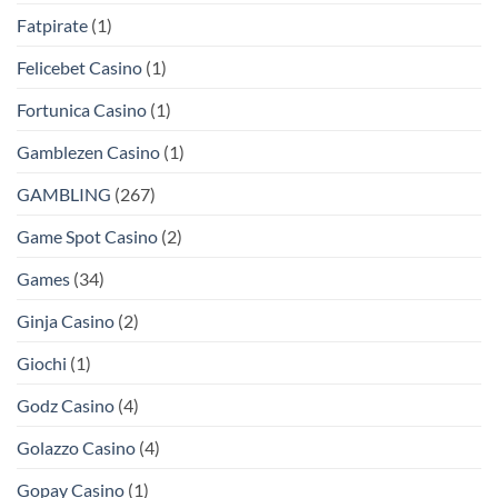
Fatpirate
(1)
Felicebet Casino
(1)
Fortunica Casino
(1)
Gamblezen Casino
(1)
GAMBLING
(267)
Game Spot Casino
(2)
Games
(34)
Ginja Casino
(2)
Giochi
(1)
Godz Casino
(4)
Golazzo Casino
(4)
Gopay Casino
(1)