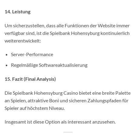
14. Leistung
Um sicherzustellen, dass alle Funktionen der Website immer
verfügbar sind, ist die Spielbank Hohensyburg kontinuierlich
weiterentwickelt:
Server-Performance
Regelmäßige Softwareaktualisierung
15. Fazit (Final Analysis)
Die Spielbank Hohensyburg Casino bietet eine breite Palette
an Spielen, attraktive Boni und sicheren Zahlungspfaden für
Spieler auf höchstem Niveau.
Insgesamt ist diese Option als interessant anzusehen.