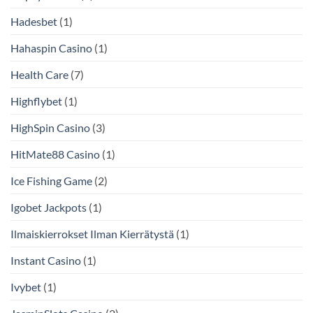
Hadesbet
(1)
Hahaspin Casino
(1)
Health Care
(7)
Highflybet
(1)
HighSpin Casino
(3)
HitMate88 Casino
(1)
Ice Fishing Game
(2)
Igobet Jackpots
(1)
Ilmaiskierrokset Ilman Kierrätystä
(1)
Instant Casino
(1)
Ivybet
(1)