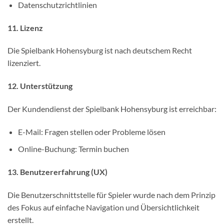
Datenschutzrichtlinien
11. Lizenz
Die Spielbank Hohensyburg ist nach deutschem Recht
lizenziert.
12. Unterstützung
Der Kundendienst der Spielbank Hohensyburg ist erreichbar:
E-Mail: Fragen stellen oder Probleme lösen
Online-Buchung: Termin buchen
13. Benutzererfahrung (UX)
Die Benutzerschnittstelle für Spieler wurde nach dem Prinzip
des Fokus auf einfache Navigation und Übersichtlichkeit
erstellt.