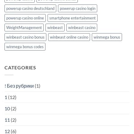
powerup casino deutschland
powerup casino login
powerup casino online
smartphone entertainment
WeightManagement
winbeast
winbeast casino
winbeast casino bonus
winbeast online casino
winmega bonus
winmega bonus codes
CATEGORIES
! Без рубрики
(1)
1
(12)
10
(2)
11
(2)
12
(6)