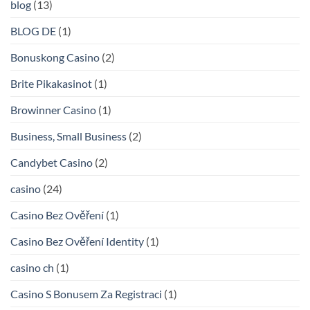
blog
(13)
BLOG DE
(1)
Bonuskong Casino
(2)
Brite Pikakasinot
(1)
Browinner Casino
(1)
Business, Small Business
(2)
Candybet Casino
(2)
casino
(24)
Casino Bez Ověření
(1)
Casino Bez Ověření Identity
(1)
casino ch
(1)
Casino S Bonusem Za Registraci
(1)