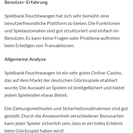
Benutzer-Erfahrung
Spielbank Feuchtwangen hat sich sehr bemüht, eine
benutzerfreundliche Plattform zu bieten. Die Funktionen
und Spielautomaten sind gut strukturiert und einfach im
Benutzen. Es kann keine Fragen oder Probleme auftreten
beim Erledigen von Transaktionen.
Allgemeine Analyse
Spielbank Feuchtwangen ist ein sehr gutes Online-Casino,
das auf dem Markt der deutschen Glücksspiele etabliert
wurde. Die Auswahl an Spielen ist breitgefächert und bietet
jedem Spielenden etwas Bietet.
Die Zahlungsmethoden und Sicherheitsmaßnahmen sind gut
gestellt. Durch die Anwesenheit verschiedener Bonusarten
kann jeder Spieler sicherlich sein, dass er ein tolles Erlebnis
beim Glücksspiel haben wird!