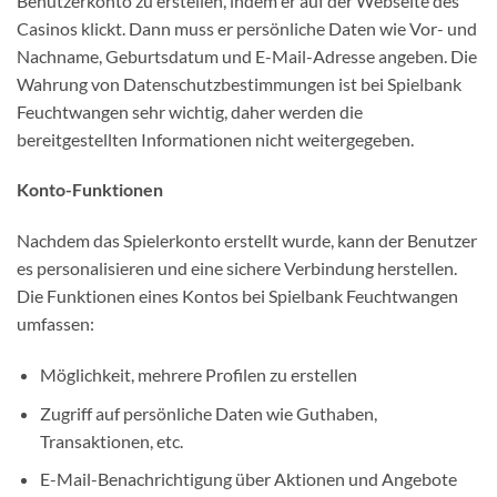
Benutzerkonto zu erstellen, indem er auf der Webseite des
Casinos klickt. Dann muss er persönliche Daten wie Vor- und
Nachname, Geburtsdatum und E-Mail-Adresse angeben. Die
Wahrung von Datenschutzbestimmungen ist bei Spielbank
Feuchtwangen sehr wichtig, daher werden die
bereitgestellten Informationen nicht weitergegeben.
Konto-Funktionen
Nachdem das Spielerkonto erstellt wurde, kann der Benutzer
es personalisieren und eine sichere Verbindung herstellen.
Die Funktionen eines Kontos bei Spielbank Feuchtwangen
umfassen:
Möglichkeit, mehrere Profilen zu erstellen
Zugriff auf persönliche Daten wie Guthaben,
Transaktionen, etc.
E-Mail-Benachrichtigung über Aktionen und Angebote