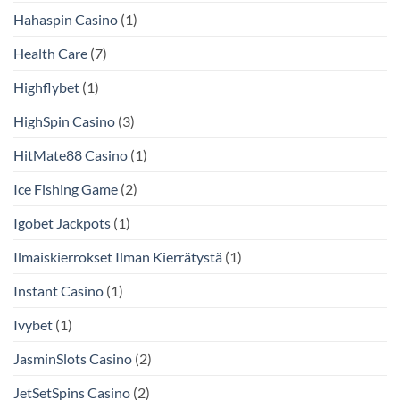
Hahaspin Casino
(1)
Health Care
(7)
Highflybet
(1)
HighSpin Casino
(3)
HitMate88 Casino
(1)
Ice Fishing Game
(2)
Igobet Jackpots
(1)
Ilmaiskierrokset Ilman Kierrätystä
(1)
Instant Casino
(1)
Ivybet
(1)
JasminSlots Casino
(2)
JetSetSpins Casino
(2)