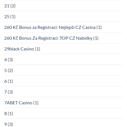
21
(2)
25
(1)
260 Kč Bonus za Registraci: Nejlepší CZ Casina
(1)
260 Kč Bonus Za Registraci: TOP CZ Nabídky
(1)
29black Casino
(1)
4
(3)
5
(2)
6
(1)
7
(3)
7ABET Casino
(1)
8
(1)
9
(3)