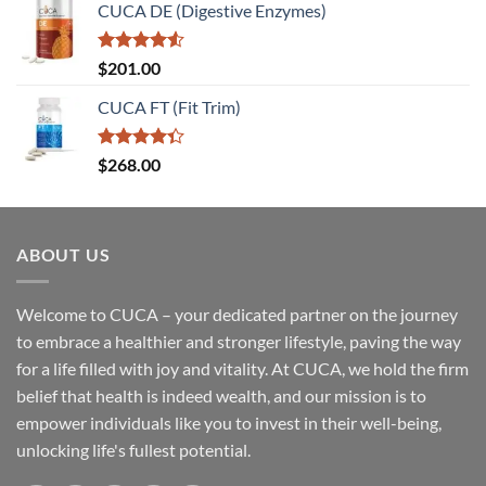
CUCA DE (Digestive Enzymes)
Rated
$
201.00
4.50
out
of 5
CUCA FT (Fit Trim)
Rated
$
268.00
4.33
out
of 5
ABOUT US
Welcome to CUCA – your dedicated partner on the journey
to embrace a healthier and stronger lifestyle, paving the way
for a life filled with joy and vitality. At CUCA, we hold the firm
belief that health is indeed wealth, and our mission is to
empower individuals like you to invest in their well-being,
unlocking life's fullest potential.