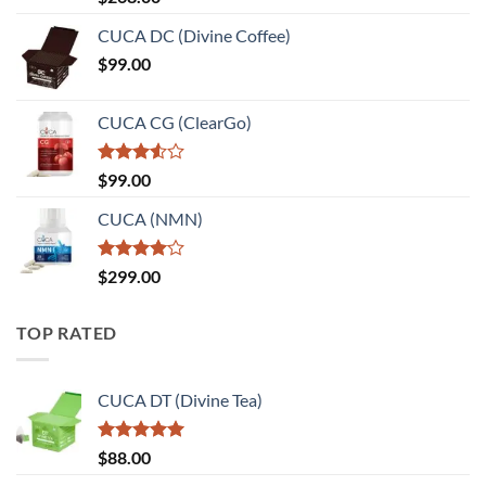
4.33
out
of 5
CUCA DC (Divine Coffee)
$
99.00
CUCA CG (ClearGo)
Rated
$
99.00
3.50
out
of 5
CUCA (NMN)
Rated
$
299.00
4.00
out
of 5
TOP RATED
CUCA DT (Divine Tea)
Rated
5.00
$
88.00
out of 5