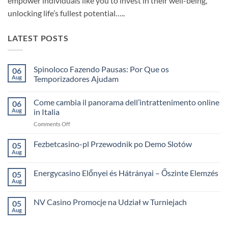
empower individuals like you to invest in their well-being,
unlocking life’s fullest potential…..
LATEST POSTS
Spinoloco Fazendo Pausas: Por Que os
06
Aug
Temporizadores Ajudam
No
Comments
Come cambia il panorama dell’intrattenimento online
06
on
Spinoloco
Aug
in Italia
Fazendo
Pausas:
on
Comments Off
Por
Come
Que
cambia
os
Fezbetcasino-pl Przewodnik po Demo Slotów
05
Temporizadores
il
Aug
No
Ajudam
panorama
Comments
dell’intrattenimento
on
Energycasino Előnyei és Hátrányai – Őszinte Elemzés
05
Fezbetcasino-
online
pl
Aug
No
in
Przewodnik
Comments
Italia
po
on
Demo
NV Casino Promocje na Udział w Turniejach
05
Energycasino
Slotów
Előnyei
Aug
No
és
Comments
Hátrányai
on