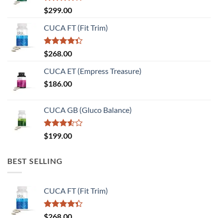
Rated
$
299.00
4.00
out
of 5
CUCA FT (Fit Trim)
Rated
$
268.00
4.33
out
of 5
CUCA ET (Empress Treasure)
$
186.00
CUCA GB (Gluco Balance)
Rated
$
199.00
3.50
out
of 5
BEST SELLING
CUCA FT (Fit Trim)
Rated
$
268.00