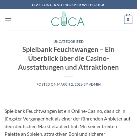
Skip
LIVE LONG AND PROSPER WITH CUCA
to
content
0
UNCATEGORIZED
Spielbank Feuchtwangen – Ein
Überblick über die Casino-
Ausstattungen und Attraktionen
POSTED ON
MARCH 2, 2026
BY
ADMIN
Spielbank Feuchtwangen ist ein Online-Casino, das sich in
jüngster Vergangenheit als einer der führenden Anbieter auf
dem deutschen Markt etabliert hat. Mit seiner breiten
Palette an Spielen, attraktiven Boni und sicherer