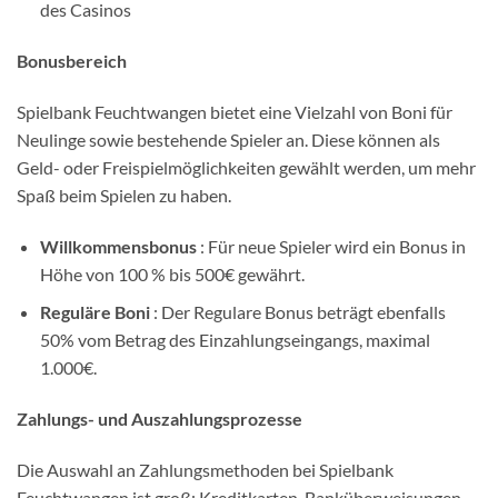
des Casinos
Bonusbereich
Spielbank Feuchtwangen bietet eine Vielzahl von Boni für
Neulinge sowie bestehende Spieler an. Diese können als
Geld- oder Freispielmöglichkeiten gewählt werden, um mehr
Spaß beim Spielen zu haben.
Willkommensbonus
: Für neue Spieler wird ein Bonus in
Höhe von 100 % bis 500€ gewährt.
Reguläre Boni
: Der Regulare Bonus beträgt ebenfalls
50% vom Betrag des Einzahlungseingangs, maximal
1.000€.
Zahlungs- und Auszahlungsprozesse
Die Auswahl an Zahlungsmethoden bei Spielbank
Feuchtwangen ist groß: Kreditkarten, Banküberweisungen