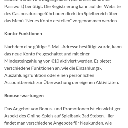
Passwort) benötigt. Die Registrierung kann auf der Website
des Casinos durchgeführt oder direkt im Spielbereich über
das Menü "Neues Konto erstellen" vorgenommen werden.
Konto-Funktionen
Nachdem eine gültige E-Mail-Adresse bestätigt wurde, kann
das neue Konto freigeschaltet und mit einer
Mindesteinzahlung von €10 aktiviert werden. Es bietet
verschiedene Funktionen an, wie die Einzahlungs-,
Auszahlungsfunktion oder einen persönlichen
Accountbereich zur Überwachung der eigenen Aktivitäten.
Bonuserwartungen
Das Angebot von Bonus- und Promotionen ist ein wichtiger
Aspekt des Online-Spiels auf Spielbank Bad Steben. Hier
findet man verschiedene Angebote für Neukunden, wie