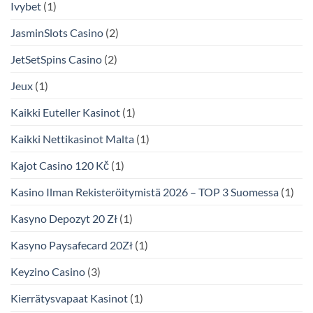
Ivybet
(1)
JasminSlots Casino
(2)
JetSetSpins Casino
(2)
Jeux
(1)
Kaikki Euteller Kasinot
(1)
Kaikki Nettikasinot Malta
(1)
Kajot Casino 120 Kč
(1)
Kasino Ilman Rekisteröitymistä 2026 – TOP 3 Suomessa
(1)
Kasyno Depozyt 20 Zł
(1)
Kasyno Paysafecard 20Zł
(1)
Keyzino Casino
(3)
Kierrätysvapaat Kasinot
(1)