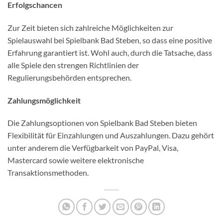
Erfolgschancen
Zur Zeit bieten sich zahlreiche Möglichkeiten zur
Spielauswahl bei Spielbank Bad Steben, so dass eine positive
Erfahrung garantiert ist. Wohl auch, durch die Tatsache, dass
alle Spiele den strengen Richtlinien der
Regulierungsbehörden entsprechen.
Zahlungsmöglichkeit
Die Zahlungsoptionen von Spielbank Bad Steben bieten
Flexibilität für Einzahlungen und Auszahlungen. Dazu gehört
unter anderem die Verfügbarkeit von PayPal, Visa,
Mastercard sowie weitere elektronische
Transaktionsmethoden.