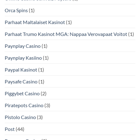
Orca Spins
(1)
Parhaat Maltalaiset Kasinot
(1)
Parhaat Trumo Kasinot MGA: Nappaa Verovapaat Voitot
(1)
Paynplay Casino
(1)
Paynplay Kasiino
(1)
Paypal Kasinot
(1)
Paysafe Casino
(1)
Piggybet Casino
(2)
Piratepots Casino
(3)
Pistolo Casino
(3)
Post
(44)