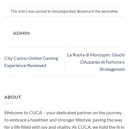
This entry was posted in
Uncategorized
. Bookmark the
permalink
.
ADMIN
La Ruota di Morospin: Giochi
City Casino Online Gaming
DAzzardo di Fortuna e
Experience Reviewed
Stratagemmi
ABOUT
Welcome to CUCA – your dedicated partner on the journey
to embrace a healthier and stronger lifestyle, paving the way
for a life filled with joy and vitality. At CUCA, we hold the firm