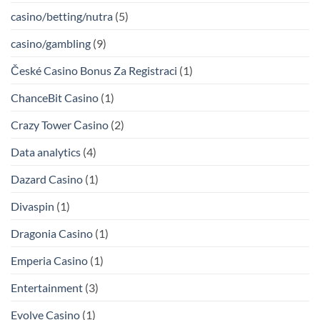
casino/betting/nutra
(5)
casino/gambling
(9)
České Casino Bonus Za Registraci
(1)
ChanceBit Casino
(1)
Crazy Tower Сasino
(2)
Data analytics
(4)
Dazard Casino
(1)
Divaspin
(1)
Dragonia Casino
(1)
Emperia Casino
(1)
Entertainment
(3)
Evolve Casino
(1)