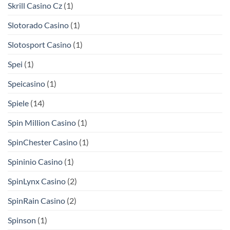
Skrill Casino Cz
(1)
Slotorado Casino
(1)
Slotosport Casino
(1)
Spei
(1)
Speicasino
(1)
Spiele
(14)
Spin Million Casino
(1)
SpinChester Casino
(1)
Spininio Casino
(1)
SpinLynx Casino
(2)
SpinRain Casino
(2)
Spinson
(1)