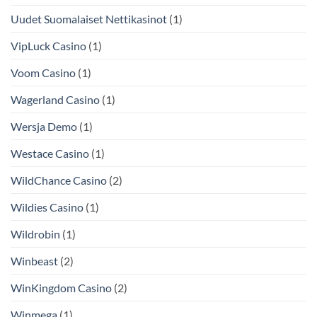
Uudet Suomalaiset Nettikasinot
(1)
VipLuck Casino
(1)
Voom Casino
(1)
Wagerland Casino
(1)
Wersja Demo
(1)
Westace Casino
(1)
WildChance Casino
(2)
Wildies Casino
(1)
Wildrobin
(1)
Winbeast
(2)
WinKingdom Casino
(2)
Winmega
(1)