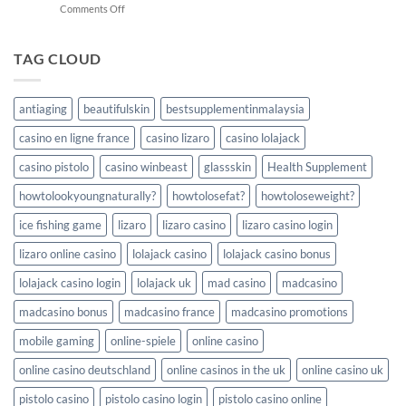
Casino
Position
on
Comments Off
in
Game
kasinoda
the
Online
UK
olağanüstü
kumar
TAG CLOUD
ödemelerini
sergilemek
için
antiaging
beautifulskin
bestsupplementinmalaysia
akıllıca
stratejiler
casino en ligne france
casino lizaro
casino lolajack
casino pistolo
casino winbeast
glassskin
Health Supplement
howtolookyoungnaturally?
howtolosefat?
howtoloseweight?
ice fishing game
lizaro
lizaro casino
lizaro casino login
lizaro online casino
lolajack casino
lolajack casino bonus
lolajack casino login
lolajack uk
mad casino
madcasino
madcasino bonus
madcasino france
madcasino promotions
mobile gaming
online-spiele
online casino
online casino deutschland
online casinos in the uk
online casino uk
pistolo casino
pistolo casino login
pistolo casino online