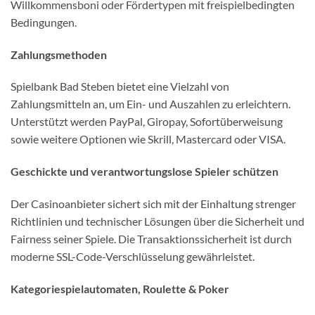
Willkommensboni oder Fördertypen mit freispielbedingten
Bedingungen.
Zahlungsmethoden
Spielbank Bad Steben bietet eine Vielzahl von
Zahlungsmitteln an, um Ein- und Auszahlen zu erleichtern.
Unterstützt werden PayPal, Giropay, Sofortüberweisung
sowie weitere Optionen wie Skrill, Mastercard oder VISA.
Geschickte und verantwortungslose Spieler schützen
Der Casinoanbieter sichert sich mit der Einhaltung strenger
Richtlinien und technischer Lösungen über die Sicherheit und
Fairness seiner Spiele. Die Transaktionssicherheit ist durch
moderne SSL-Code-Verschlüsselung gewährleistet.
Kategoriespielautomaten, Roulette & Poker