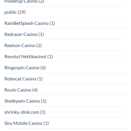
Powerup Casino
(2)
public
(29)
RainBetSplash Casino
(1)
Redracer Casino
(1)
Reelson Casino
(2)
Revolut Nettikasinot
(1)
Ringospin Casino
(6)
Robocat Casino
(1)
Roulo Casino
(4)
Shelbywin Casino
(1)
shrinky-dink.com
(1)
Siru Mobile Casino
(1)