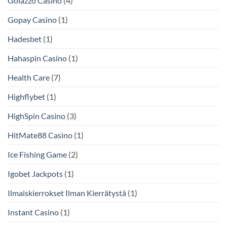
Golazzo Casino
(4)
Gopay Casino
(1)
Hadesbet
(1)
Hahaspin Casino
(1)
Health Care
(7)
Highflybet
(1)
HighSpin Casino
(3)
HitMate88 Casino
(1)
Ice Fishing Game
(2)
Igobet Jackpots
(1)
Ilmaiskierrokset Ilman Kierrätystä
(1)
Instant Casino
(1)