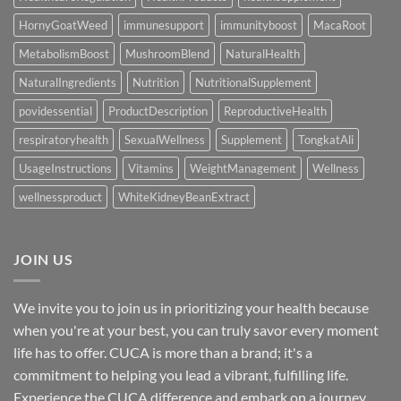
HornyGoatWeed
immunesupport
immunityboost
MacaRoot
MetabolismBoost
MushroomBlend
NaturalHealth
NaturalIngredients
Nutrition
NutritionalSupplement
povidessential
ProductDescription
ReproductiveHealth
respiratoryhealth
SexualWellness
Supplement
TongkatAli
UsageInstructions
Vitamins
WeightManagement
Wellness
wellnessproduct
WhiteKidneyBeanExtract
JOIN US
We invite you to join us in prioritizing your health because
when you're at your best, you can truly savor every moment
life has to offer. CUCA is more than a brand; it's a
commitment to helping you lead a vibrant, fulfilling life.
Experience the CUCA difference and embark on a journey