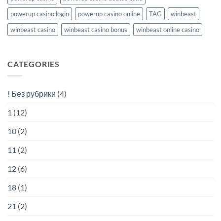
powerup casino login
powerup casino online
TAG
winbeast
winbeast casino
winbeast casino bonus
winbeast online casino
CATEGORIES
! Без рубрики
(4)
1
(12)
10
(2)
11
(2)
12
(6)
18
(1)
21
(2)