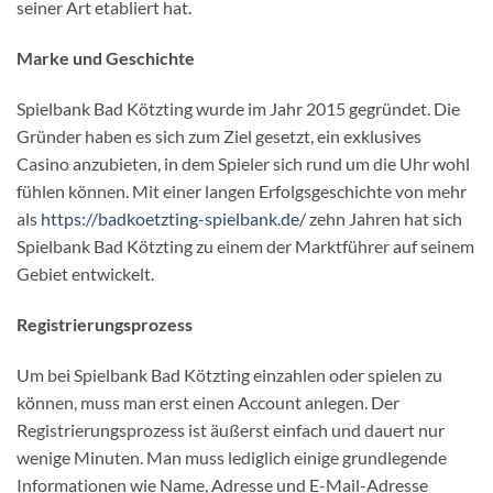
seiner Art etabliert hat.
Marke und Geschichte
Spielbank Bad Kötzting wurde im Jahr 2015 gegründet. Die
Gründer haben es sich zum Ziel gesetzt, ein exklusives
Casino anzubieten, in dem Spieler sich rund um die Uhr wohl
fühlen können. Mit einer langen Erfolgsgeschichte von mehr
als
https://badkoetzting-spielbank.de/
zehn Jahren hat sich
Spielbank Bad Kötzting zu einem der Marktführer auf seinem
Gebiet entwickelt.
Registrierungsprozess
Um bei Spielbank Bad Kötzting einzahlen oder spielen zu
können, muss man erst einen Account anlegen. Der
Registrierungsprozess ist äußerst einfach und dauert nur
wenige Minuten. Man muss lediglich einige grundlegende
Informationen wie Name, Adresse und E-Mail-Adresse