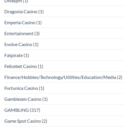
Divaspin
(1)
Dragonia Casino
(1)
Emperia Casino
(1)
Entertainment
(3)
Evolve Casino
(1)
Fatpirate
(1)
Felicebet Casino
(1)
Finance/Hobbies/Technology/Utilities/Education/Media
(2)
Fortunica Casino
(1)
Gamblezen Casino
(1)
GAMBLING
(317)
Game Spot Casino
(2)