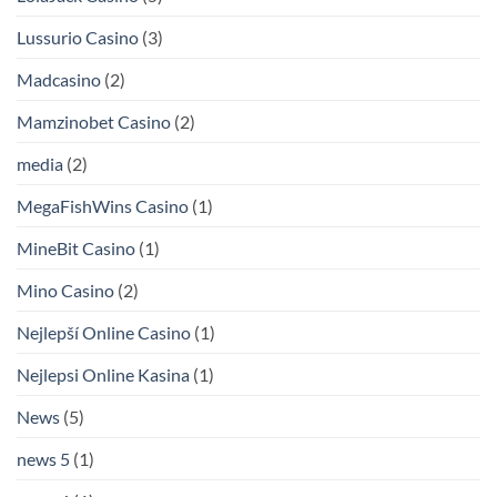
Lussurio Casino
(3)
Madcasino
(2)
Mamzinobet Casino
(2)
media
(2)
MegaFishWins Casino
(1)
MineBit Casino
(1)
Mino Casino
(2)
Nejlepší Online Casino
(1)
Nejlepsi Online Kasina
(1)
News
(5)
news 5
(1)