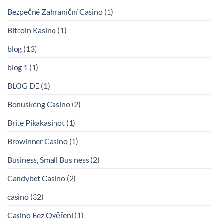
Bezpečné Zahraniční Casino
(1)
Bitcoin Kasino
(1)
blog
(13)
blog 1
(1)
BLOG DE
(1)
Bonuskong Casino
(2)
Brite Pikakasinot
(1)
Browinner Casino
(1)
Business, Small Business
(2)
Candybet Casino
(2)
casino
(32)
Casino Bez Ověření
(1)