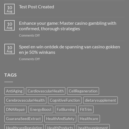
Comments
Test Post Created
10
on
Простые
Aug
No
шаги
Comments
для
on
старта
Enhance your game: Master casino gambling with
10
Test
с
Post
Aug
confirmed, thorough strategies
мостбет
Created
Казахстан
on
Comments Off
без
Enhance
лишних
сложностей
your
Speel en win ontdek de spanning van casino gokken
10
game:
Aug
en je 50% winkans
Master
on
Comments Off
casino
Speel
gambling
en
with
win
TAGS
confirmed,
ontdek
thorough
de
strategies
spanning
AntiAging
CardiovascularHealth
CellRegeneration
van
casino
CerebrovascularHealth
CognitiveFunction
dietarysupplement
gokken
en
DNARepair
EnergyBoost
FatBurning
FitTrim
je
50%
GuaranaSeedExtract
HealthAndSafety
Healthcare
winkans
HealthcareRegulation
HealthProducts
healthsupplement