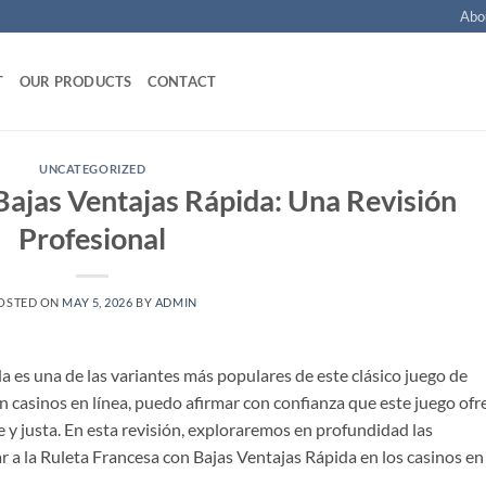
Abo
T
OUR PRODUCTS
CONTACT
UNCATEGORIZED
Bajas Ventajas Rápida: Una Revisión
Profesional
OSTED ON
MAY 5, 2026
BY
ADMIN
a es una de las variantes más populares de este clásico juego de
n casinos en línea, puedo afirmar con confianza que este juego ofr
 y justa. En esta revisión, exploraremos en profundidad las
r a la Ruleta Francesa con Bajas Ventajas Rápida en los casinos en