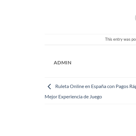
This entry was po
ADMIN
Ruleta Online en España con Pagos Ráp
Mejor Experiencia de Juego