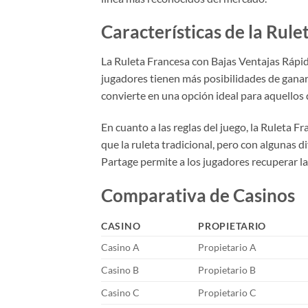
Características de la Rul
La Ruleta Francesa con Bajas Ventajas Rápida 
jugadores tienen más posibilidades de ganar.
convierte en una opción ideal para aquellos
En cuanto a las reglas del juego, la Ruleta 
que la ruleta tradicional, pero con algunas d
Partage permite a los jugadores recuperar la 
Comparativa de Casinos
CASINO
PROPIETARIO
Casino A
Propietario A
Casino B
Propietario B
Casino C
Propietario C