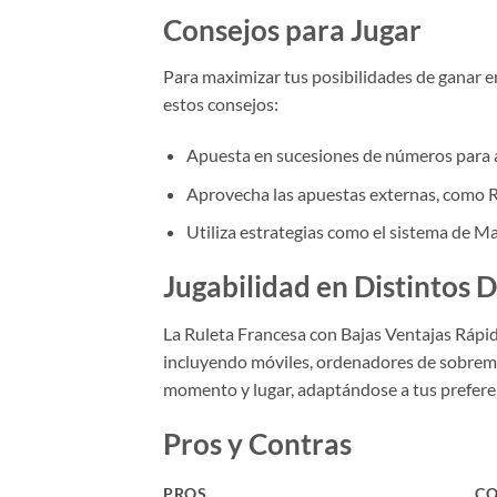
Consejos para Jugar
Para maximizar tus posibilidades de ganar e
estos consejos:
Apuesta en sucesiones de números para a
Aprovecha las apuestas externas, como R
Utiliza estrategias como el sistema de Ma
Jugabilidad en Distintos D
La Ruleta Francesa con Bajas Ventajas Rápida
incluyendo móviles, ordenadores de sobremes
momento y lugar, adaptándose a tus preferenc
Pros y Contras
PROS
C