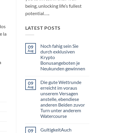
being, unlocking life’s fullest
potential…..
los
LATEST POSTS
e la
Noch fahig sein Sie
09
Aug
durch exklusiven
Krypto
a
Bonusangeboten je
Neukunden gewinnen
No
Comments
Die gute Wettrunde
09
on
Noch
Aug
erreicht im voraus
fahig
unserem Versagen
sein
Sie
anstelle, ebendiese
durch
anderen Beiden zuvor
exklusiven
Krypto
Turn unter anderem
Bonusangeboten
Watercourse
je
Neukunden
No
gewinnen
Comments
GultigkeitAuch
09
on