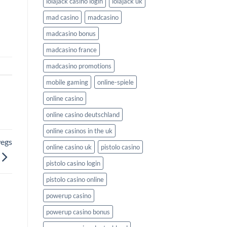
lolajack casino login
lolajack uk
mad casino
madcasino
madcasino bonus
madcasino france
madcasino promotions
mobile gaming
online-spiele
online casino
online casino deutschland
online casinos in the uk
wegs
online casino uk
pistolo casino
pistolo casino login
pistolo casino online
powerup casino
powerup casino bonus