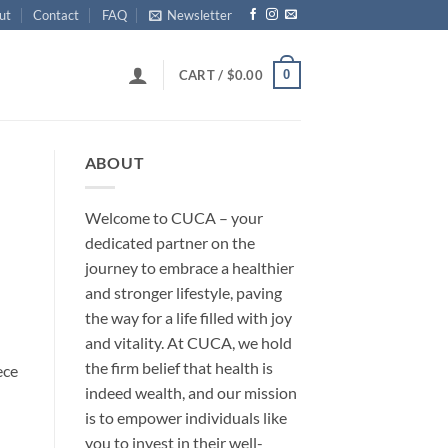
ut
Contact
FAQ
Newsletter
0
CART /
$
0.00
ABOUT
Welcome to CUCA – your
dedicated partner on the
journey to embrace a healthier
and stronger lifestyle, paving
the way for a life filled with joy
and vitality. At CUCA, we hold
the firm belief that health is
ece
indeed wealth, and our mission
is to empower individuals like
you to invest in their well-