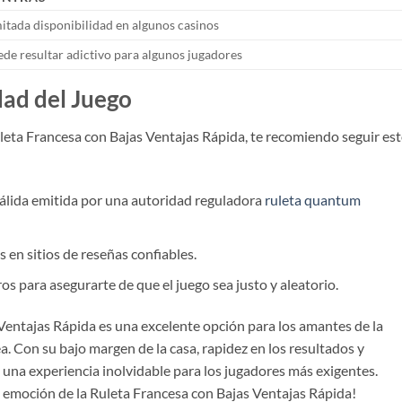
itada disponibilidad en algunos casinos
de resultar adictivo para algunos jugadores
ad del Juego
uleta Francesa con Bajas Ventajas Rápida, te recomiendo seguir es
 válida emitida por una autoridad reguladora
ruleta quantum
 en sitios de reseñas confiables.
os para asegurarte de que el juego sea justo y aleatorio.
 Ventajas Rápida es una excelente opción para los amantes de la
ea. Con su bajo margen de la casa, rapidez en los resultados y
una experiencia inolvidable para los jugadores más exigentes.
la emoción de la Ruleta Francesa con Bajas Ventajas Rápida!