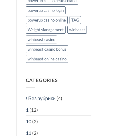
powerup casino deutschland
powerup casino login
powerup casino online
TAG
WeightManagement
winbeast
winbeast casino
winbeast casino bonus
winbeast online casino
CATEGORIES
! Без рубрики
(4)
1
(12)
10
(2)
11
(2)