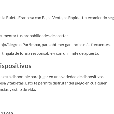
n la Ruleta Francesa con Bajas Ventajas Rápida, te recomiendo seg
umentar tus probabilidades de acertar.
ojo/Negro o Par/Impar, para obtener ganancias más frecuentes.
rtingala de forma responsable y con un límite de apuesta.
ispositivos
 está disponible para jugar en una variedad de dispositivos,
a y tabletas. Esto te permite disfrutar del juego en cualquier
ias y estilo de vida.
ONTRAS