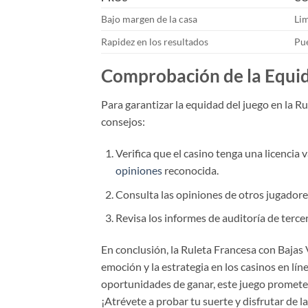
Bajo margen de la casa
Lim
Rapidez en los resultados
Pue
Comprobación de la Equid
Para garantizar la equidad del juego en la R
consejos:
Verifica que el casino tenga una licencia
opiniones
reconocida.
Consulta las opiniones de otros jugadores
Revisa los informes de auditoría de tercer
En conclusión, la Ruleta Francesa con Bajas
emoción y la estrategia en los casinos en lín
oportunidades de ganar, este juego promete 
¡Atrévete a probar tu suerte y disfrutar de 