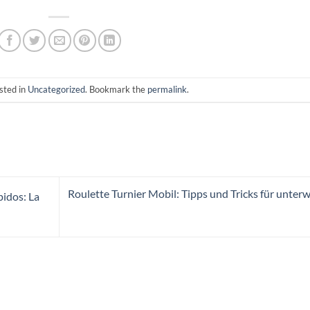
sted in
Uncategorized
. Bookmark the
permalink
.
Roulette Turnier Mobil: Tipps und Tricks für unter
idos: La