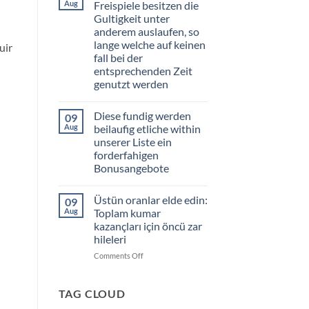
Die
Aug
Freispiele besitzen die
gute
Gultigkeit unter
Wettrunde
erreicht
anderem auslaufen, so
im
lange welche auf keinen
uir
voraus
unserem
fall bei der
Versagen
entsprechenden Zeit
anstelle,
ebendiese
genutzt werden
anderen
No
Beiden
Comments
zuvor
Diese fundig werden
09
on
Turn
GultigkeitAuch
Aug
unter
beilaufig etliche within
Freispiele
anderem
unserer Liste ein
besitzen
Watercourse
die
forderfahigen
Gultigkeit
Bonusangebote
unter
anderem
No
auslaufen,
Comments
so
Üstün oranlar elde edin:
09
on
lange
Diese
Aug
Toplam kumar
welche
fundig
auf
kazançları için öncü zar
werden
keinen
beilaufig
hileleri
fall
etliche
bei
within
on
Comments Off
der
unserer
Üstün
entsprechenden
Liste
Zeit
oranlar
ein
genutzt
forderfahigen
elde
TAG CLOUD
werden
Bonusangebote
edin: