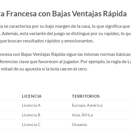
eta Francesa con Bajas Ventajas Rápida
se caracteriza por su bajo margen de la casa, lo que significa que 
 Además, esta variante del juego se distingue por su rapidez, lo qu
 que buscan resultados rápidos y emocionantes.
Francesa con Bajas Ventajas Rápida sigue las mismas normas básicas
iferencias clave que favorecen al jugador. Por ejemplo, la regla de L
mitad de su apuesta si la bola cae en el cero.
LICENCIA
TERRITORIOS
Licencia A
Europa, América
Licencia B
Asia, África
Licencia C
Oceanía