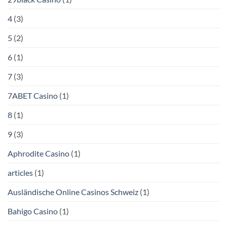
4
(3)
5
(2)
6
(1)
7
(3)
7ABET Casino
(1)
8
(1)
9
(3)
Aphrodite Casino
(1)
articles
(1)
Ausländische Online Casinos Schweiz
(1)
Bahigo Casino
(1)