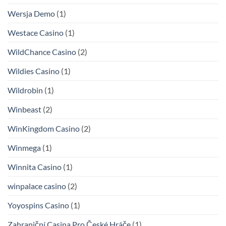
Wersja Demo
(1)
Westace Casino
(1)
WildChance Casino
(2)
Wildies Casino
(1)
Wildrobin
(1)
Winbeast
(2)
WinKingdom Casino
(2)
Winmega
(1)
Winnita Casino
(1)
winpalace casino
(2)
Yoyospins Casino
(1)
Zahraniční Casina Pro České Hráče
(1)