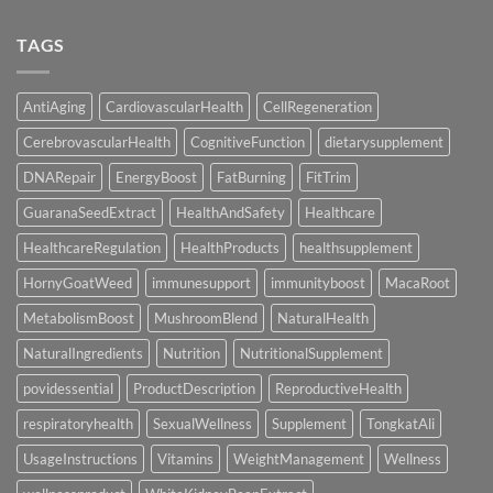
Comments
Thrills
on
of
Gamble
Spinson
TAGS
Totally
Online
free
Casino
Position
in
Game
the
Online
AntiAging
CardiovascularHealth
CellRegeneration
UK
CerebrovascularHealth
CognitiveFunction
dietarysupplement
DNARepair
EnergyBoost
FatBurning
FitTrim
GuaranaSeedExtract
HealthAndSafety
Healthcare
HealthcareRegulation
HealthProducts
healthsupplement
HornyGoatWeed
immunesupport
immunityboost
MacaRoot
MetabolismBoost
MushroomBlend
NaturalHealth
NaturalIngredients
Nutrition
NutritionalSupplement
povidessential
ProductDescription
ReproductiveHealth
respiratoryhealth
SexualWellness
Supplement
TongkatAli
UsageInstructions
Vitamins
WeightManagement
Wellness