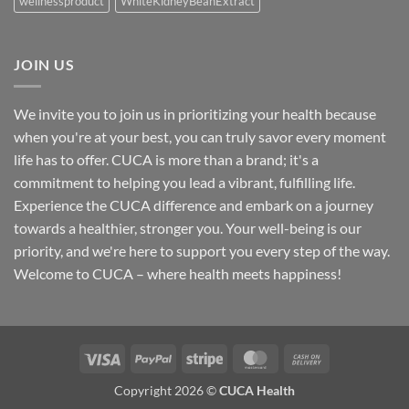
wellnessproduct
WhiteKidneyBeanExtract
JOIN US
We invite you to join us in prioritizing your health because
when you're at your best, you can truly savor every moment
life has to offer. CUCA is more than a brand; it's a
commitment to helping you lead a vibrant, fulfilling life.
Experience the CUCA difference and embark on a journey
towards a healthier, stronger you. Your well-being is our
priority, and we're here to support you every step of the way.
Welcome to CUCA – where health meets happiness!
Visa
PayPal
Stripe
MasterCard
Cash
On
Copyright 2026 ©
CUCA Health
Delivery