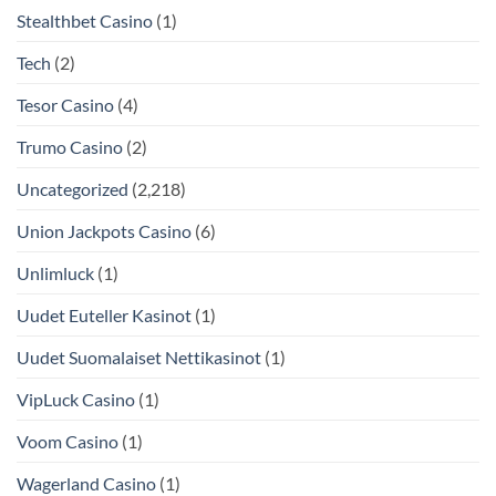
Stealthbet Casino
(1)
Tech
(2)
Tesor Casino
(4)
Trumo Casino
(2)
Uncategorized
(2,218)
Union Jackpots Casino
(6)
Unlimluck
(1)
Uudet Euteller Kasinot
(1)
Uudet Suomalaiset Nettikasinot
(1)
VipLuck Casino
(1)
Voom Casino
(1)
Wagerland Casino
(1)