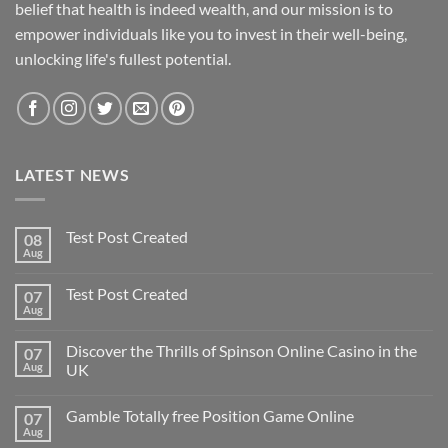
belief that health is indeed wealth, and our mission is to
empower individuals like you to invest in their well-being,
unlocking life's fullest potential.
LATEST NEWS
Test Post Created
08
Aug
No
Comments
on
Test Post Created
07
Test
Post
Aug
No
Created
Comments
on
Discover the Thrills of Spinson Online Casino in the
07
Test
Post
Aug
UK
Created
No
Comments
Gamble Totally free Position Game Online
07
on
Discover
Aug
No
the