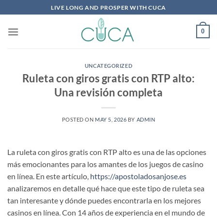
Skip
LIVE LONG AND PROSPER WITH CUCA
to
content
0
UNCATEGORIZED
Ruleta con giros gratis con RTP alto:
Una revisión completa
POSTED ON
MAY 5, 2026
BY
ADMIN
La ruleta con giros gratis con RTP alto es una de las opciones
más emocionantes para los amantes de los juegos de casino
en línea. En este artículo,
https://apostoladosanjose.es
analizaremos en detalle qué hace que este tipo de ruleta sea
tan interesante y dónde puedes encontrarla en los mejores
casinos
en línea. Con 14 años de experiencia en el mundo de