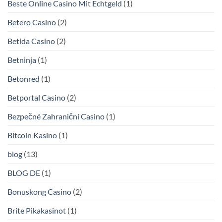
Beste Online Casino Mit Echtgeld
(1)
Betero Casino
(2)
Betida Casino
(2)
Betninja
(1)
Betonred
(1)
Betportal Casino
(2)
Bezpečné Zahraniční Casino
(1)
Bitcoin Kasino
(1)
blog
(13)
BLOG DE
(1)
Bonuskong Casino
(2)
Brite Pikakasinot
(1)