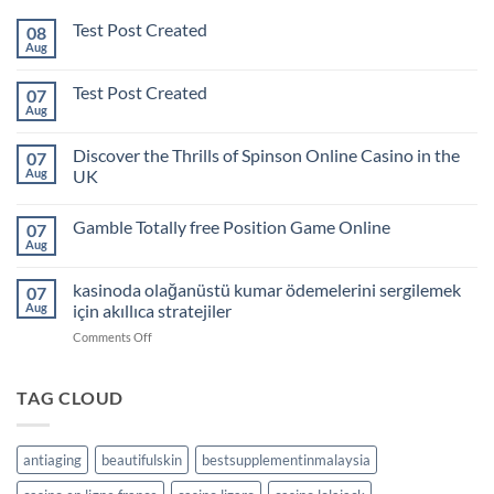
Test Post Created
08
Aug
No
Comments
on
Test Post Created
07
Test
Post
Aug
No
Created
Comments
on
Discover the Thrills of Spinson Online Casino in the
07
Test
Post
Aug
UK
Created
No
Comments
Gamble Totally free Position Game Online
07
on
Discover
Aug
No
the
Comments
Thrills
on
of
kasinoda olağanüstü kumar ödemelerini sergilemek
07
Gamble
Spinson
Totally
Aug
için akıllıca stratejiler
Online
free
Casino
Position
on
Comments Off
in
Game
kasinoda
the
Online
UK
olağanüstü
kumar
TAG CLOUD
ödemelerini
sergilemek
için
antiaging
beautifulskin
bestsupplementinmalaysia
akıllıca
stratejiler