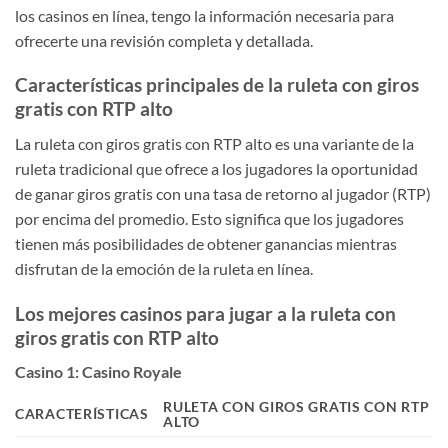
los casinos en línea, tengo la información necesaria para
ofrecerte una revisión completa y detallada.
Características principales de la ruleta con giros
gratis con RTP alto
La ruleta con giros gratis con RTP alto es una variante de la
ruleta tradicional que ofrece a los jugadores la oportunidad
de ganar giros gratis con una tasa de retorno al jugador (RTP)
por encima del promedio. Esto significa que los jugadores
tienen más posibilidades de obtener ganancias mientras
disfrutan de la emoción de la ruleta en línea.
Los mejores casinos para jugar a la ruleta con
giros gratis con RTP alto
Casino 1: Casino Royale
RULETA CON GIROS GRATIS CON RTP
CARACTERÍSTICAS
ALTO