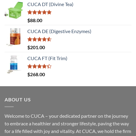
CUCA DT (Divine Tea)
Rated
5.00
$
88.00
out of 5
CUCA DE (Digestive Enzymes)
Rated
$
201.00
4.50
out
of 5
CUCA FT (Fit Trim)
Rated
$
268.00
4.33
out
of 5
ABOUT US
Welcome to CUCA – your dedicated partner on the journey
to embrace a healthier and stronger lifestyle, paving the way
for a life filled with joy and vitality. At CUCA, we hold the firm