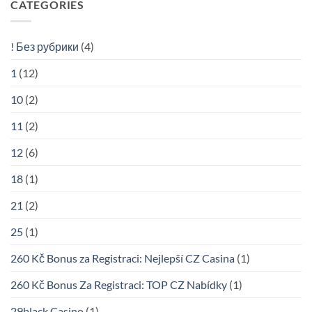
CATEGORIES
! Без рубрики
(4)
1
(12)
10
(2)
11
(2)
12
(6)
18
(1)
21
(2)
25
(1)
260 Kč Bonus za Registraci: Nejlepší CZ Casina
(1)
260 Kč Bonus Za Registraci: TOP CZ Nabídky
(1)
29black Casino
(1)