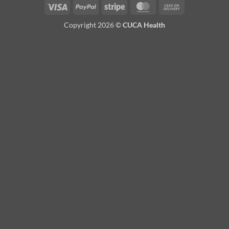
Visa
PayPal
Stripe
MasterCard
Cash
On
Copyright 2026 ©
CUCA Health
Delivery