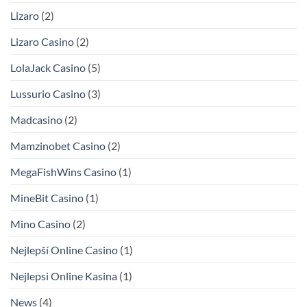
Lizaro
(2)
Lizaro Casino
(2)
LolaJack Casino
(5)
Lussurio Casino
(3)
Madcasino
(2)
Mamzinobet Casino
(2)
MegaFishWins Casino
(1)
MineBit Casino
(1)
Mino Casino
(2)
Nejlepší Online Casino
(1)
Nejlepsi Online Kasina
(1)
News
(4)