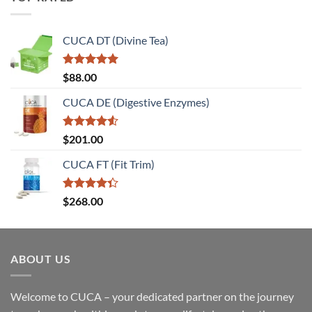
CUCA DT (Divine Tea)
Rated
5.00
$
88.00
out of 5
CUCA DE (Digestive Enzymes)
Rated
$
201.00
4.50
out
of 5
CUCA FT (Fit Trim)
Rated
$
268.00
4.33
out
of 5
ABOUT US
Welcome to CUCA – your dedicated partner on the journey