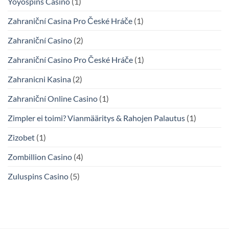
Yoyospins Casino
(1)
Zahraniční Casina Pro České Hráče
(1)
Zahraniční Casino
(2)
Zahraniční Casino Pro České Hráče
(1)
Zahranicni Kasina
(2)
Zahraniční Online Casino
(1)
Zimpler ei toimi? Vianmääritys & Rahojen Palautus
(1)
Zizobet
(1)
Zombillion Casino
(4)
Zuluspins Casino
(5)