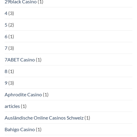
29black Casino
(1)
4
(3)
5
(2)
6
(1)
7
(3)
7ABET Casino
(1)
8
(1)
9
(3)
Aphrodite Casino
(1)
articles
(1)
Ausländische Online Casinos Schweiz
(1)
Bahigo Casino
(1)