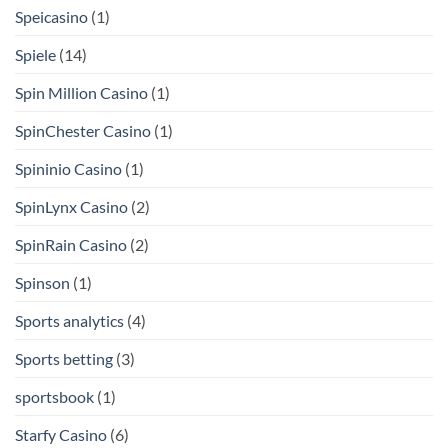
Speicasino
(1)
Spiele
(14)
Spin Million Casino
(1)
SpinChester Casino
(1)
Spininio Casino
(1)
SpinLynx Casino
(2)
SpinRain Casino
(2)
Spinson
(1)
Sports analytics
(4)
Sports betting
(3)
sportsbook
(1)
Starfy Casino
(6)