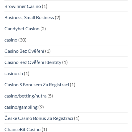
Browinner Casino
(1)
Business, Small Business
(2)
Candybet Casino
(2)
casino
(30)
Casino Bez Ověření
(1)
Casino Bez Ověření Identity
(1)
casino ch
(1)
Casino S Bonusem Za Registraci
(1)
casino/betting/nutra
(5)
casino/gambling
(9)
České Casino Bonus Za Registraci
(1)
ChanceBit Casino
(1)