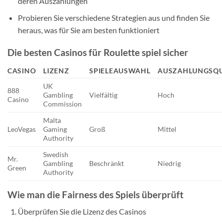
deren Auszahlungen
Probieren Sie verschiedene Strategien aus und finden Sie
heraus, was für Sie am besten funktioniert
Die besten Casinos für Roulette spiel sicher
CASINO
LIZENZ
SPIELEAUSWAHL
AUSZAHLUNGSQ
UK
888
Gambling
Vielfältig
Hoch
Casino
Commission
Malta
LeoVegas
Gaming
Groß
Mittel
Authority
Swedish
Mr.
Gambling
Beschränkt
Niedrig
Green
Authority
Wie man die Fairness des Spiels überprüft
Überprüfen Sie die Lizenz des Casinos