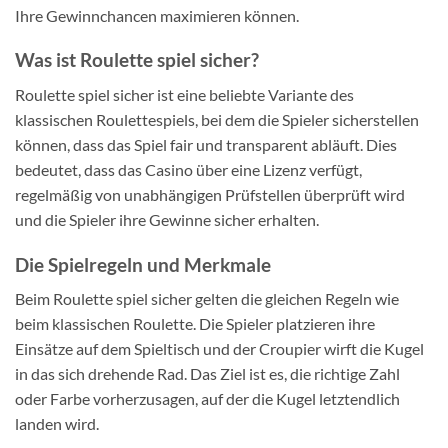
Ihre Gewinnchancen maximieren können.
Was ist Roulette spiel sicher?
Roulette spiel sicher ist eine beliebte Variante des
klassischen Roulettespiels, bei dem die Spieler sicherstellen
können, dass das Spiel fair und transparent abläuft. Dies
bedeutet, dass das Casino über eine Lizenz verfügt,
regelmäßig von unabhängigen Prüfstellen überprüft wird
und die Spieler ihre Gewinne sicher erhalten.
Die Spielregeln und Merkmale
Beim Roulette spiel sicher gelten die gleichen Regeln wie
beim klassischen Roulette. Die Spieler platzieren ihre
Einsätze auf dem Spieltisch und der Croupier wirft die Kugel
in das sich drehende Rad. Das Ziel ist es, die richtige Zahl
oder Farbe vorherzusagen, auf der die Kugel letztendlich
landen wird.