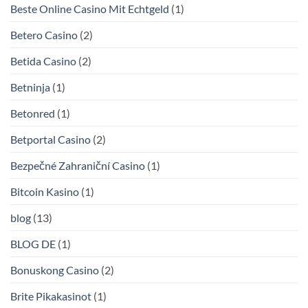
Beste Online Casino Mit Echtgeld
(1)
Betero Casino
(2)
Betida Casino
(2)
Betninja
(1)
Betonred
(1)
Betportal Casino
(2)
Bezpečné Zahraniční Casino
(1)
Bitcoin Kasino
(1)
blog
(13)
BLOG DE
(1)
Bonuskong Casino
(2)
Brite Pikakasinot
(1)