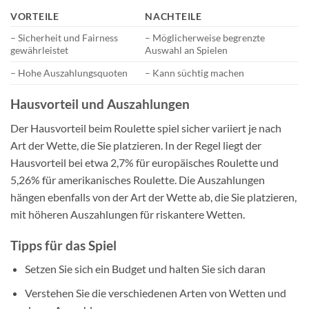
VORTEILE
NACHTEILE
– Sicherheit und Fairness
– Möglicherweise begrenzte
gewährleistet
Auswahl an Spielen
– Hohe Auszahlungsquoten
– Kann süchtig machen
Hausvorteil und Auszahlungen
Der Hausvorteil beim Roulette spiel sicher variiert je nach
Art der Wette, die Sie platzieren. In der Regel liegt der
Hausvorteil bei etwa 2,7% für europäisches Roulette und
5,26% für amerikanisches Roulette. Die Auszahlungen
hängen ebenfalls von der Art der Wette ab, die Sie platzieren,
mit höheren Auszahlungen für riskantere Wetten.
Tipps für das Spiel
Setzen Sie sich ein Budget und halten Sie sich daran
Verstehen Sie die verschiedenen Arten von Wetten und