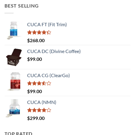
BEST SELLING
CUCA FT (Fit Trim)
Rated
$
268.00
4.33
out
of 5
CUCA DC (Divine Coffee)
$
99.00
CUCA CG (ClearGo)
Rated
$
99.00
3.50
out
of 5
CUCA (NMN)
Rated
$
299.00
4.00
out
of 5
TOP RATED