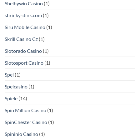
Shelbywin Casino
(1)
shrinky-dink.com
(1)
Siru Mobile Casino
(1)
Skrill Casino Cz
(1)
Slotorado Casino
(1)
Slotosport Casino
(1)
Spei
(1)
Speicasino
(1)
Spiele
(14)
Spin Million Casino
(1)
SpinChester Casino
(1)
Spininio Casino
(1)