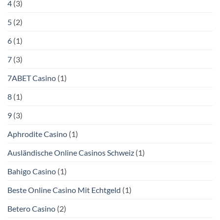
4
(3)
5
(2)
6
(1)
7
(3)
7ABET Casino
(1)
8
(1)
9
(3)
Aphrodite Casino
(1)
Ausländische Online Casinos Schweiz
(1)
Bahigo Casino
(1)
Beste Online Casino Mit Echtgeld
(1)
Betero Casino
(2)