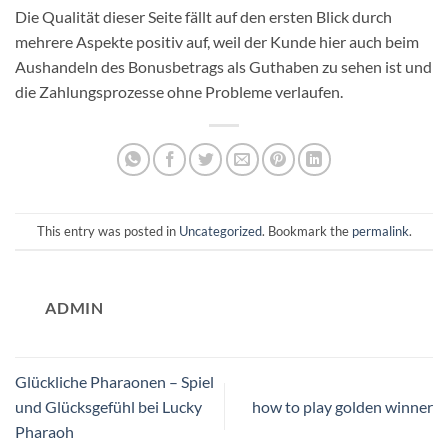
Die Qualität dieser Seite fällt auf den ersten Blick durch
mehrere Aspekte positiv auf, weil der Kunde hier auch beim
Aushandeln des Bonusbetrags als Guthaben zu sehen ist und
die Zahlungsprozesse ohne Probleme verlaufen.
This entry was posted in
Uncategorized
. Bookmark the
permalink
.
ADMIN
Glückliche Pharaonen – Spiel
und Glücksgefühl bei Lucky
how to play golden winner
Pharaoh