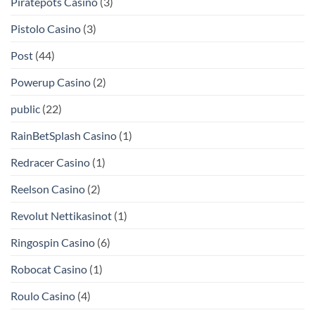
Piratepots Casino
(3)
Pistolo Casino
(3)
Post
(44)
Powerup Casino
(2)
public
(22)
RainBetSplash Casino
(1)
Redracer Casino
(1)
Reelson Casino
(2)
Revolut Nettikasinot
(1)
Ringospin Casino
(6)
Robocat Casino
(1)
Roulo Casino
(4)