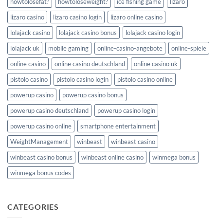
howtolosefat?
howtoloseweight?
ice fishing game
lizaro
lizaro casino
lizaro casino login
lizaro online casino
lolajack casino
lolajack casino bonus
lolajack casino login
lolajack uk
mobile gaming
online-casino-angebote
online-spiele
online casino
online casino deutschland
online casino uk
pistolo casino
pistolo casino login
pistolo casino online
powerup casino
powerup casino bonus
powerup casino deutschland
powerup casino login
powerup casino online
smartphone entertainment
WeightManagement
winbeast
winbeast casino
winbeast casino bonus
winbeast online casino
winmega bonus
winmega bonus codes
CATEGORIES