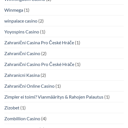
Winmega
(1)
winpalace casino
(2)
Yoyospins Casino
(1)
Zahraniční Casina Pro České Hráče
(1)
Zahraniční Casino
(2)
Zahraniční Casino Pro České Hráče
(1)
Zahranicni Kasina
(2)
Zahraniční Online Casino
(1)
Zimpler ei toimi? Vianmääritys & Rahojen Palautus
(1)
Zizobet
(1)
Zombillion Casino
(4)