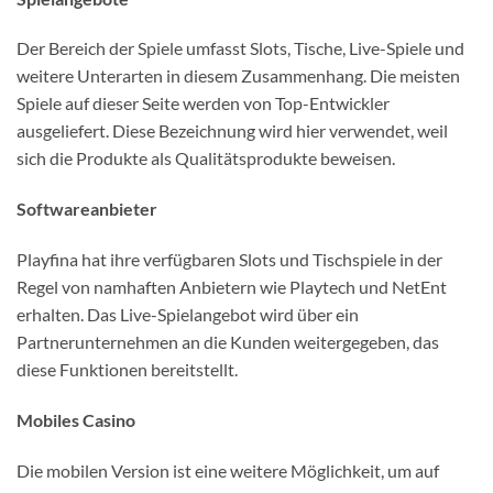
Der Bereich der Spiele umfasst Slots, Tische, Live-Spiele und
weitere Unterarten in diesem Zusammenhang. Die meisten
Spiele auf dieser Seite werden von Top-Entwickler
ausgeliefert. Diese Bezeichnung wird hier verwendet, weil
sich die Produkte als Qualitätsprodukte beweisen.
Softwareanbieter
Playfina hat ihre verfügbaren Slots und Tischspiele in der
Regel von namhaften Anbietern wie Playtech und NetEnt
erhalten. Das Live-Spielangebot wird über ein
Partnerunternehmen an die Kunden weitergegeben, das
diese Funktionen bereitstellt.
Mobiles Casino
Die mobilen Version ist eine weitere Möglichkeit, um auf