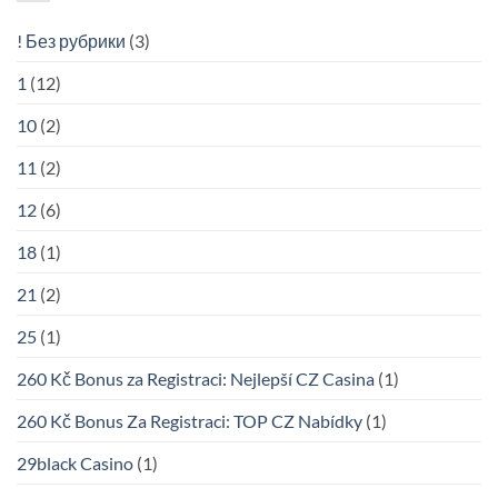
! Без рубрики
(3)
1
(12)
10
(2)
11
(2)
12
(6)
18
(1)
21
(2)
25
(1)
260 Kč Bonus za Registraci: Nejlepší CZ Casina
(1)
260 Kč Bonus Za Registraci: TOP CZ Nabídky
(1)
29black Casino
(1)