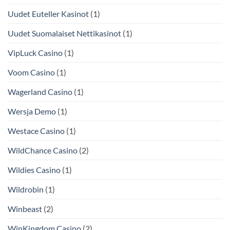
Uudet Euteller Kasinot
(1)
Uudet Suomalaiset Nettikasinot
(1)
VipLuck Casino
(1)
Voom Casino
(1)
Wagerland Casino
(1)
Wersja Demo
(1)
Westace Casino
(1)
WildChance Casino
(2)
Wildies Casino
(1)
Wildrobin
(1)
Winbeast
(2)
WinKingdom Casino
(2)