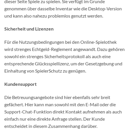
dieser Seite Spiele zu spielen. Sie verfügt im Grunde
genommen über dasselbe Inventar wie die Desktop-Version
und kann also nahezu problemlos genutzt werden.
Sicherheit und Lizenzen
Für die Nutzungsbedingungen bei den Online-Spielothek
wird strenges Echtgeld-Reglement angewandt. Dazu gehören
sowohl ein strenges Sicherheitsprotokoll als auch eine
entsprechende Glücksspiellizenz, um der Gesetzgebung und
Einhaltung von SpielerSchutz zu genügen.
Kundensupport
Die Betreuungsangebote sind hier ebenfalls sehr breit
gefächert. Hier kann man sowohl mit den E-Mail oder die
Support-Chat-Funktion direkt Kontakt aufnehmen als auch
einfach nur eine direkte Anfrage stellen. Der Kunde
entscheidet in diesem Zusammenhang darüber.