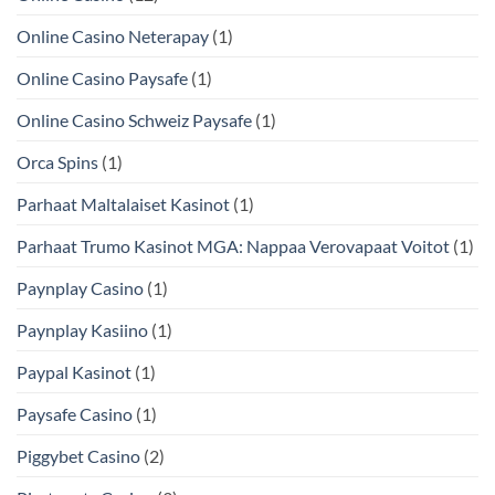
Online Casino Neterapay
(1)
Online Casino Paysafe
(1)
Online Casino Schweiz Paysafe
(1)
Orca Spins
(1)
Parhaat Maltalaiset Kasinot
(1)
Parhaat Trumo Kasinot MGA: Nappaa Verovapaat Voitot
(1)
Paynplay Casino
(1)
Paynplay Kasiino
(1)
Paypal Kasinot
(1)
Paysafe Casino
(1)
Piggybet Casino
(2)