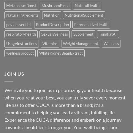
MetabolismBoost
MushroomBlend
NaturalHealth
NaturalIngredients
Nutrition
NutritionalSupplement
povidessential
ProductDescription
ReproductiveHealth
respiratoryhealth
SexualWellness
Supplement
TongkatAli
UsageInstructions
Vitamins
WeightManagement
Wellness
wellnessproduct
WhiteKidneyBeanExtract
JOIN US
We invite you to join us in prioritizing your health because
when you're at your best, you can truly savor every moment
life has to offer. CUCA is more than a brand; it's a
commitment to helping you lead a vibrant, fulfilling life.
Experience the CUCA difference and embark on a journey
towards a healthier, stronger you. Your well-being is our