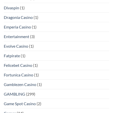
Divaspin
(1)
Dragonia Casino
(1)
Emperia Casino
(1)
Entertainment
(3)
Evolve Casino
(1)
Fatpirate
(1)
Felicebet Casino
(1)
Fortunica Casino
(1)
Gamblezen Casino
(1)
GAMBLING
(299)
Game Spot Casino
(2)