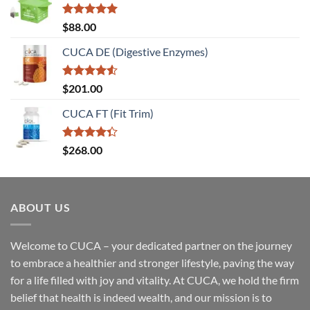
Rated
5.00
$
88.00
out of 5
CUCA DE (Digestive Enzymes)
Rated
$
201.00
4.50
out
of 5
CUCA FT (Fit Trim)
Rated
$
268.00
4.33
out
of 5
ABOUT US
Welcome to CUCA – your dedicated partner on the journey
to embrace a healthier and stronger lifestyle, paving the way
for a life filled with joy and vitality. At CUCA, we hold the firm
belief that health is indeed wealth, and our mission is to