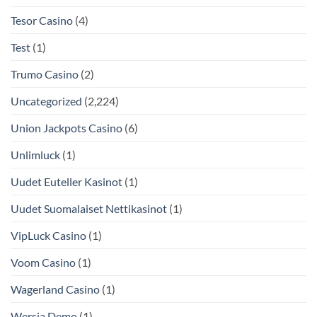
Tesor Casino
(4)
Test
(1)
Trumo Casino
(2)
Uncategorized
(2,224)
Union Jackpots Casino
(6)
Unlimluck
(1)
Uudet Euteller Kasinot
(1)
Uudet Suomalaiset Nettikasinot
(1)
VipLuck Casino
(1)
Voom Casino
(1)
Wagerland Casino
(1)
Wersja Demo
(1)