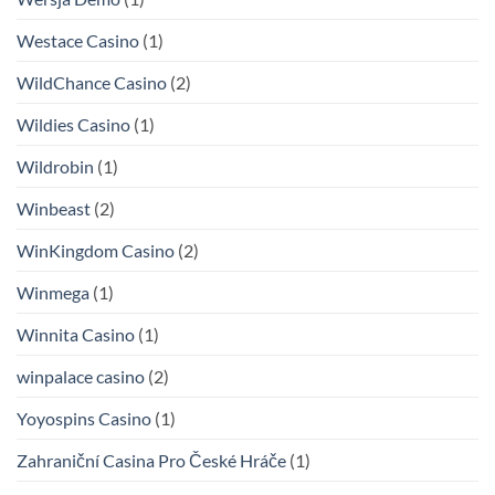
Westace Casino
(1)
WildChance Casino
(2)
Wildies Casino
(1)
Wildrobin
(1)
Winbeast
(2)
WinKingdom Casino
(2)
Winmega
(1)
Winnita Casino
(1)
winpalace casino
(2)
Yoyospins Casino
(1)
Zahraniční Casina Pro České Hráče
(1)