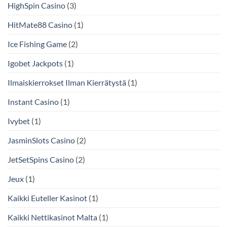
HighSpin Casino
(3)
HitMate88 Casino
(1)
Ice Fishing Game
(2)
Igobet Jackpots
(1)
Ilmaiskierrokset Ilman Kierrätystä
(1)
Instant Casino
(1)
Ivybet
(1)
JasminSlots Casino
(2)
JetSetSpins Casino
(2)
Jeux
(1)
Kaikki Euteller Kasinot
(1)
Kaikki Nettikasinot Malta
(1)