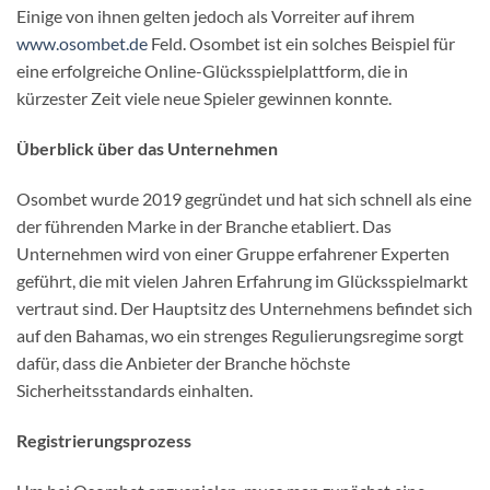
Einige von ihnen gelten jedoch als Vorreiter auf ihrem
www.osombet.de
Feld. Osombet ist ein solches Beispiel für
eine erfolgreiche Online-Glücksspielplattform, die in
kürzester Zeit viele neue Spieler gewinnen konnte.
Überblick über das Unternehmen
Osombet wurde 2019 gegründet und hat sich schnell als eine
der führenden Marke in der Branche etabliert. Das
Unternehmen wird von einer Gruppe erfahrener Experten
geführt, die mit vielen Jahren Erfahrung im Glücksspielmarkt
vertraut sind. Der Hauptsitz des Unternehmens befindet sich
auf den Bahamas, wo ein strenges Regulierungsregime sorgt
dafür, dass die Anbieter der Branche höchste
Sicherheitsstandards einhalten.
Registrierungsprozess