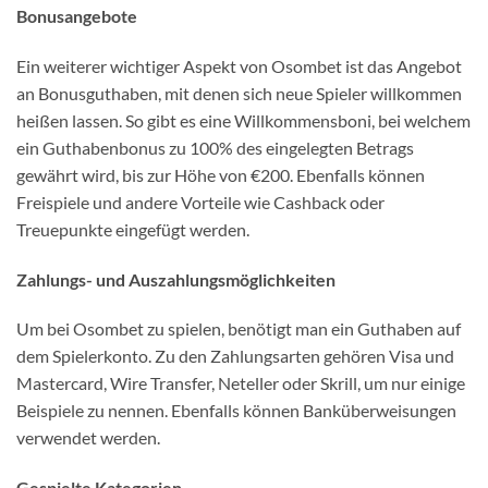
Bonusangebote
Ein weiterer wichtiger Aspekt von Osombet ist das Angebot
an Bonusguthaben, mit denen sich neue Spieler willkommen
heißen lassen. So gibt es eine Willkommensboni, bei welchem
ein Guthabenbonus zu 100% des eingelegten Betrags
gewährt wird, bis zur Höhe von €200. Ebenfalls können
Freispiele und andere Vorteile wie Cashback oder
Treuepunkte eingefügt werden.
Zahlungs- und Auszahlungsmöglichkeiten
Um bei Osombet zu spielen, benötigt man ein Guthaben auf
dem Spielerkonto. Zu den Zahlungsarten gehören Visa und
Mastercard, Wire Transfer, Neteller oder Skrill, um nur einige
Beispiele zu nennen. Ebenfalls können Banküberweisungen
verwendet werden.
Gespielte Kategorien