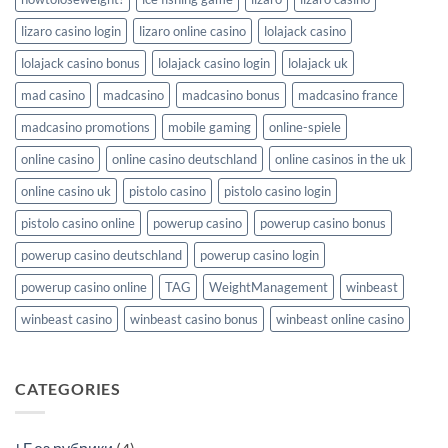
lizaro casino login
lizaro online casino
lolajack casino
lolajack casino bonus
lolajack casino login
lolajack uk
mad casino
madcasino
madcasino bonus
madcasino france
madcasino promotions
mobile gaming
online-spiele
online casino
online casino deutschland
online casinos in the uk
online casino uk
pistolo casino
pistolo casino login
pistolo casino online
powerup casino
powerup casino bonus
powerup casino deutschland
powerup casino login
powerup casino online
TAG
WeightManagement
winbeast
winbeast casino
winbeast casino bonus
winbeast online casino
CATEGORIES