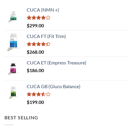
CUCA (NMN +)
Rated
$
299.00
4.00
out
of 5
CUCA FT (Fit Trim)
Rated
$
268.00
4.33
out
of 5
CUCA ET (Empress Treasure)
$
186.00
CUCA GB (Gluco Balance)
Rated
$
199.00
3.50
out
of 5
BEST SELLING