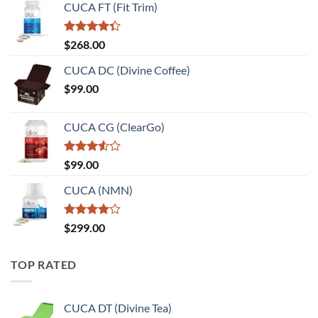
CUCA FT (Fit Trim)
Rated
$
268.00
4.33
out
of 5
CUCA DC (Divine Coffee)
$
99.00
CUCA CG (ClearGo)
Rated
$
99.00
3.50
out
of 5
CUCA (NMN)
Rated
$
299.00
4.00
out
of 5
TOP RATED
CUCA DT (Divine Tea)