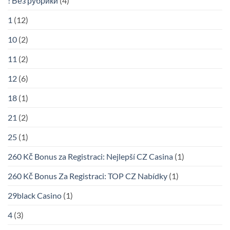
! Без рубрики
(4)
1
(12)
10
(2)
11
(2)
12
(6)
18
(1)
21
(2)
25
(1)
260 Kč Bonus za Registraci: Nejlepší CZ Casina
(1)
260 Kč Bonus Za Registraci: TOP CZ Nabídky
(1)
29black Casino
(1)
4
(3)