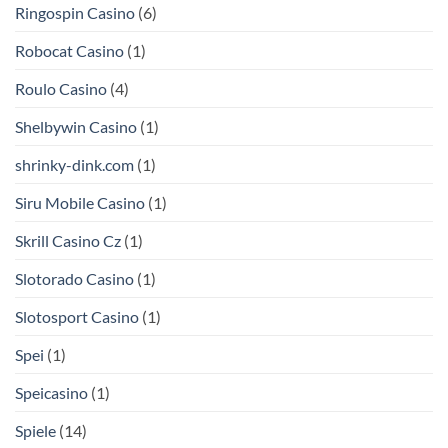
Ringospin Casino
(6)
Robocat Casino
(1)
Roulo Casino
(4)
Shelbywin Casino
(1)
shrinky-dink.com
(1)
Siru Mobile Casino
(1)
Skrill Casino Cz
(1)
Slotorado Casino
(1)
Slotosport Casino
(1)
Spei
(1)
Speicasino
(1)
Spiele
(14)