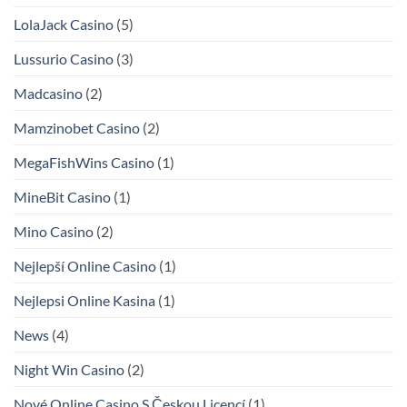
LolaJack Casino
(5)
Lussurio Casino
(3)
Madcasino
(2)
Mamzinobet Casino
(2)
MegaFishWins Casino
(1)
MineBit Casino
(1)
Mino Casino
(2)
Nejlepší Online Casino
(1)
Nejlepsi Online Kasina
(1)
News
(4)
Night Win Casino
(2)
Nové Online Casino S Českou Licencí
(1)