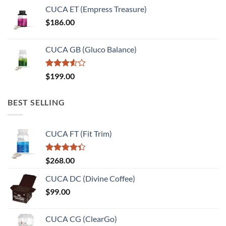
of 5
CUCA ET (Empress Treasure)
$
186.00
CUCA GB (Gluco Balance)
Rated
$
199.00
3.50
out
of 5
BEST SELLING
CUCA FT (Fit Trim)
Rated
$
268.00
4.33
out
of 5
CUCA DC (Divine Coffee)
$
99.00
CUCA CG (ClearGo)