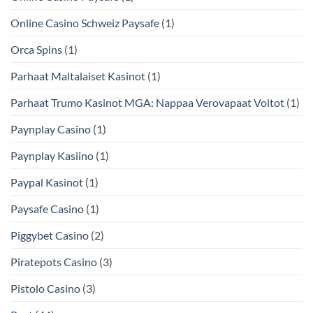
Online Casino Schweiz Paysafe
(1)
Orca Spins
(1)
Parhaat Maltalaiset Kasinot
(1)
Parhaat Trumo Kasinot MGA: Nappaa Verovapaat Voitot
(1)
Paynplay Casino
(1)
Paynplay Kasiino
(1)
Paypal Kasinot
(1)
Paysafe Casino
(1)
Piggybet Casino
(2)
Piratepots Casino
(3)
Pistolo Casino
(3)