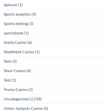
Spinson
(1)
Sports analytics
(4)
Sports betting
(3)
sportsbook
(1)
Starfy Casino
(6)
Stealthbet Casino
(1)
Tech
(2)
Tesor Casino
(4)
Test
(1)
Trumo Casino
(2)
Uncategorized
(2,218)
Union Jackpots Casino
(6)