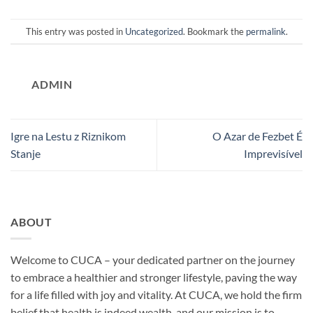
This entry was posted in
Uncategorized
. Bookmark the
permalink
.
ADMIN
Igre na Lestu z Riznikom
O Azar de Fezbet É
Stanje
Imprevisível
ABOUT
Welcome to CUCA – your dedicated partner on the journey
to embrace a healthier and stronger lifestyle, paving the way
for a life filled with joy and vitality. At CUCA, we hold the firm
belief that health is indeed wealth, and our mission is to