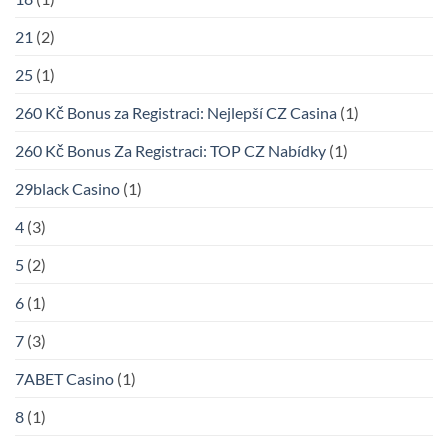
21
(2)
25
(1)
260 Kč Bonus za Registraci: Nejlepší CZ Casina
(1)
260 Kč Bonus Za Registraci: TOP CZ Nabídky
(1)
29black Casino
(1)
4
(3)
5
(2)
6
(1)
7
(3)
7ABET Casino
(1)
8
(1)