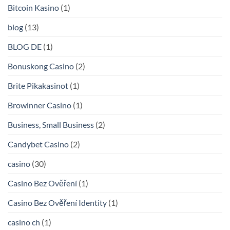
Bitcoin Kasino
(1)
blog
(13)
BLOG DE
(1)
Bonuskong Casino
(2)
Brite Pikakasinot
(1)
Browinner Casino
(1)
Business, Small Business
(2)
Candybet Casino
(2)
casino
(30)
Casino Bez Ověření
(1)
Casino Bez Ověření Identity
(1)
casino ch
(1)