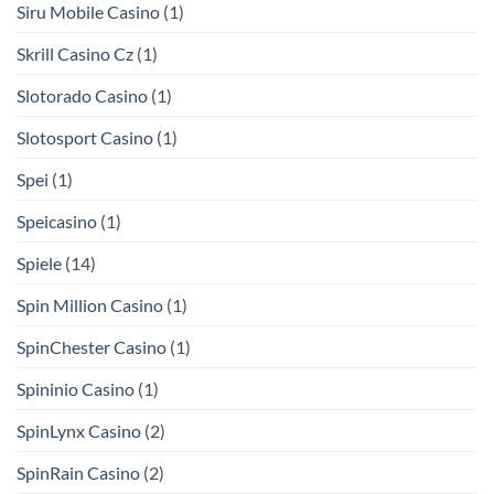
Siru Mobile Casino
(1)
Skrill Casino Cz
(1)
Slotorado Casino
(1)
Slotosport Casino
(1)
Spei
(1)
Speicasino
(1)
Spiele
(14)
Spin Million Casino
(1)
SpinChester Casino
(1)
Spininio Casino
(1)
SpinLynx Casino
(2)
SpinRain Casino
(2)