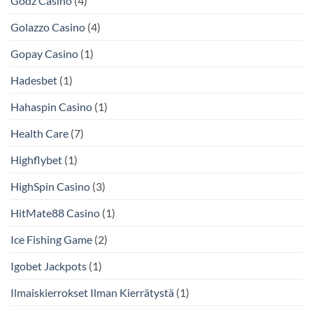
Godz Casino
(4)
Golazzo Casino
(4)
Gopay Casino
(1)
Hadesbet
(1)
Hahaspin Casino
(1)
Health Care
(7)
Highflybet
(1)
HighSpin Casino
(3)
HitMate88 Casino
(1)
Ice Fishing Game
(2)
Igobet Jackpots
(1)
Ilmaiskierrokset Ilman Kierrätystä
(1)