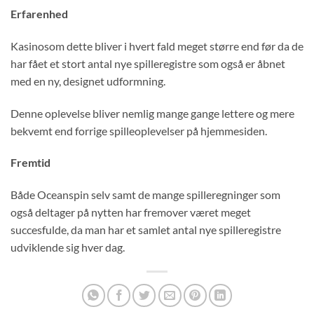
Erfarenhed
Kasinosom dette bliver i hvert fald meget større end før da de
har fået et stort antal nye spilleregistre som også er åbnet
med en ny, designet udformning.
Denne oplevelse bliver nemlig mange gange lettere og mere
bekvemt end forrige spilleoplevelser på hjemmesiden.
Fremtid
Både Oceanspin selv samt de mange spilleregninger som
også deltager på nytten har fremover været meget
succesfulde, da man har et samlet antal nye spilleregistre
udviklende sig hver dag.