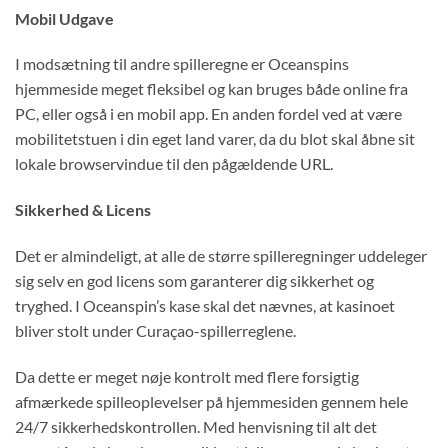
Mobil Udgave
I modsætning til andre spilleregne er Oceanspins
hjemmeside meget fleksibel og kan bruges både online fra
PC, eller også i en mobil app. En anden fordel ved at være
mobilitetstuen i din eget land varer, da du blot skal åbne sit
lokale browservindue til den pågældende URL.
Sikkerhed & Licens
Det er almindeligt, at alle de større spilleregninger uddeleger
sig selv en god licens som garanterer dig sikkerhet og
tryghed. I Oceanspin’s kase skal det nævnes, at kasinoet
bliver stolt under Curaçao-spillerreglene.
Da dette er meget nøje kontrolt med flere forsigtig
afmærkede spilleoplevelser på hjemmesiden gennem hele
24/7 sikkerhedskontrollen. Med henvisning til alt det