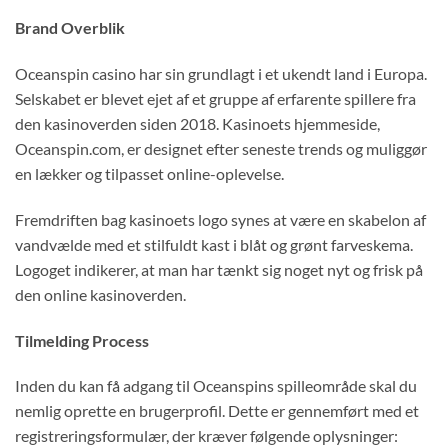
Brand Overblik
Oceanspin casino har sin grundlagt i et ukendt land i Europa.
Selskabet er blevet ejet af et gruppe af erfarente spillere fra
den kasinoverden siden 2018. Kasinoets hjemmeside,
Oceanspin.com, er designet efter seneste trends og muliggør
en lækker og tilpasset online-oplevelse.
Fremdriften bag kasinoets logo synes at være en skabelon af
vandvælde med et stilfuldt kast i blåt og grønt farveskema.
Logoget indikerer, at man har tænkt sig noget nyt og frisk på
den online kasinoverden.
Tilmelding Process
Inden du kan få adgang til Oceanspins spilleområde skal du
nemlig oprette en brugerprofil. Dette er gennemført med et
registreringsformulær, der kræver følgende oplysninger: