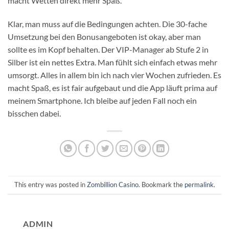
macht Wetten direkt mehr Spaß.
Klar, man muss auf die Bedingungen achten. Die 30-fache
Umsetzung bei den Bonusangeboten ist okay, aber man
sollte es im Kopf behalten. Der VIP-Manager ab Stufe 2 in
Silber ist ein nettes Extra. Man fühlt sich einfach etwas mehr
umsorgt. Alles in allem bin ich nach vier Wochen zufrieden. Es
macht Spaß, es ist fair aufgebaut und die App läuft prima auf
meinem Smartphone. Ich bleibe auf jeden Fall noch ein
bisschen dabei.
This entry was posted in
Zombillion Casino
. Bookmark the
permalink
.
ADMIN