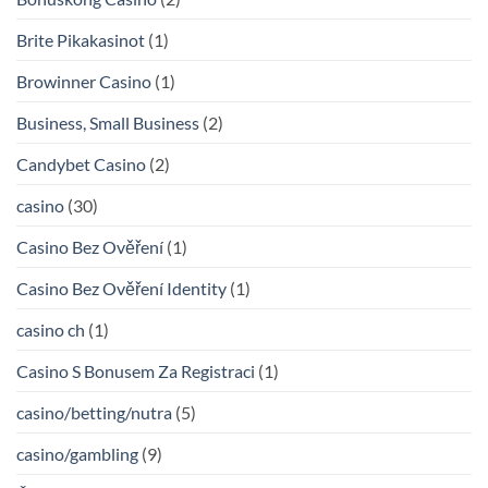
Brite Pikakasinot
(1)
Browinner Casino
(1)
Business, Small Business
(2)
Candybet Casino
(2)
casino
(30)
Casino Bez Ověření
(1)
Casino Bez Ověření Identity
(1)
casino ch
(1)
Casino S Bonusem Za Registraci
(1)
casino/betting/nutra
(5)
casino/gambling
(9)