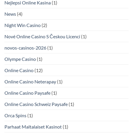
Nejlepsi Online Kasina
(1)
News
(4)
Night Win Casino
(2)
Nové Online Casino S Českou Licencí
(1)
novos-casinos-2026
(1)
Olympe Casino
(1)
Online Casino
(12)
Online Casino Neterapay
(1)
Online Casino Paysafe
(1)
Online Casino Schweiz Paysafe
(1)
Orca Spins
(1)
Parhaat Maltalaiset Kasinot
(1)