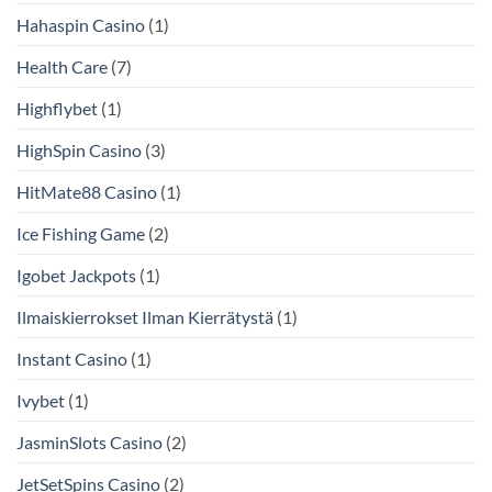
Hahaspin Casino
(1)
Health Care
(7)
Highflybet
(1)
HighSpin Casino
(3)
HitMate88 Casino
(1)
Ice Fishing Game
(2)
Igobet Jackpots
(1)
Ilmaiskierrokset Ilman Kierrätystä
(1)
Instant Casino
(1)
Ivybet
(1)
JasminSlots Casino
(2)
JetSetSpins Casino
(2)