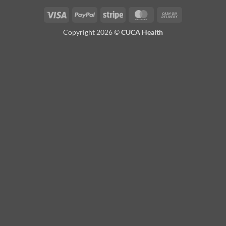
Visa
PayPal
Stripe
MasterCard
Cash
On
Copyright 2026 ©
CUCA Health
Delivery