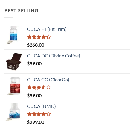
of 5
BEST SELLING
CUCA FT (Fit Trim)
Rated
$
268.00
4.33
out
of 5
CUCA DC (Divine Coffee)
$
99.00
CUCA CG (ClearGo)
Rated
$
99.00
3.50
out
of 5
CUCA (NMN)
Rated
$
299.00
4.00
out
of 5