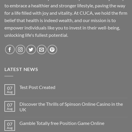
to embrace a healthier and stronger lifestyle, paving the way
for a life filled with joy and vitality. At CUCA, we hold the firm
belief that health is indeed wealth, and our mission is to
empower individuals like you to invest in their well-being,
unlocking life's fullest potential.
LATEST NEWS
Test Post Created
07
Aug
No
Comments
on
Discover the Thrills of Spinson Online Casino in the
07
Test
Post
Aug
UK
Created
No
Comments
Gamble Totally free Position Game Online
07
on
Discover
Aug
No
the