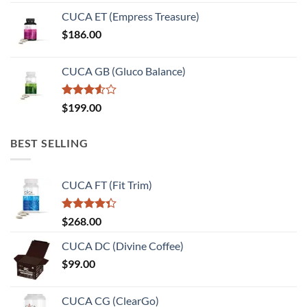
4.33
out
of 5
CUCA ET (Empress Treasure)
$
186.00
CUCA GB (Gluco Balance)
Rated
$
199.00
3.50
out
of 5
BEST SELLING
CUCA FT (Fit Trim)
Rated
$
268.00
4.33
out
of 5
CUCA DC (Divine Coffee)
$
99.00
CUCA CG (ClearGo)