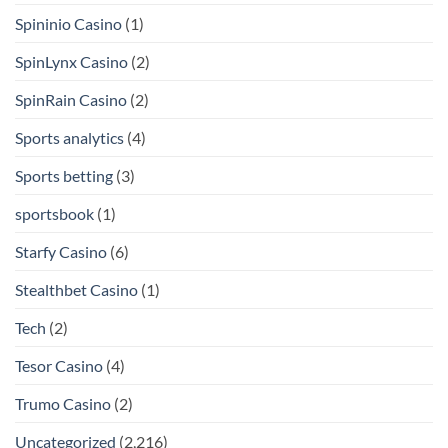
Spininio Casino
(1)
SpinLynx Casino
(2)
SpinRain Casino
(2)
Sports analytics
(4)
Sports betting
(3)
sportsbook
(1)
Starfy Casino
(6)
Stealthbet Casino
(1)
Tech
(2)
Tesor Casino
(4)
Trumo Casino
(2)
Uncategorized
(2,216)