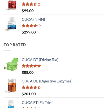
Rated
$
99.00
3.50
out
of 5
CUCA (NMN)
Rated
$
299.00
4.00
out
of 5
TOP RATED
CUCA DT (Divine Tea)
Rated
5.00
$
88.00
out of 5
CUCA DE (Digestive Enzymes)
Rated
$
201.00
4.50
out
of 5
CUCA FT (Fit Trim)