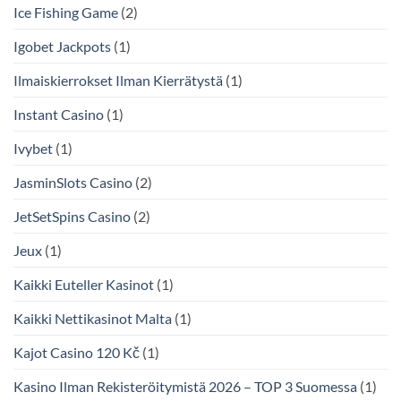
Ice Fishing Game
(2)
Igobet Jackpots
(1)
Ilmaiskierrokset Ilman Kierrätystä
(1)
Instant Casino
(1)
Ivybet
(1)
JasminSlots Casino
(2)
JetSetSpins Casino
(2)
Jeux
(1)
Kaikki Euteller Kasinot
(1)
Kaikki Nettikasinot Malta
(1)
Kajot Casino 120 Kč
(1)
Kasino Ilman Rekisteröitymistä 2026 – TOP 3 Suomessa
(1)