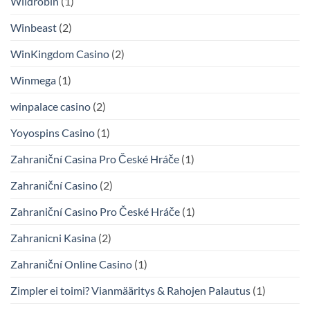
Wildrobin
(1)
Winbeast
(2)
WinKingdom Casino
(2)
Winmega
(1)
winpalace casino
(2)
Yoyospins Casino
(1)
Zahraniční Casina Pro České Hráče
(1)
Zahraniční Casino
(2)
Zahraniční Casino Pro České Hráče
(1)
Zahranicni Kasina
(2)
Zahraniční Online Casino
(1)
Zimpler ei toimi? Vianmääritys & Rahojen Palautus
(1)