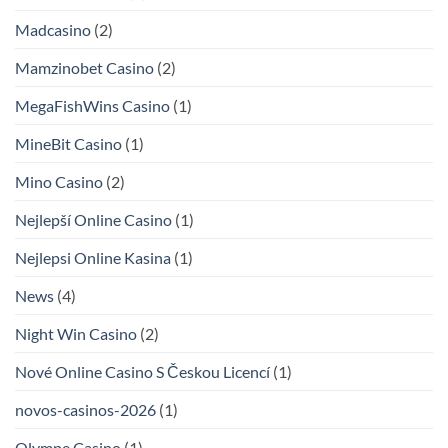
Madcasino
(2)
Mamzinobet Casino
(2)
MegaFishWins Casino
(1)
MineBit Casino
(1)
Mino Casino
(2)
Nejlepší Online Casino
(1)
Nejlepsi Online Kasina
(1)
News
(4)
Night Win Casino
(2)
Nové Online Casino S Českou Licencí
(1)
novos-casinos-2026
(1)
Olympe Casino
(1)