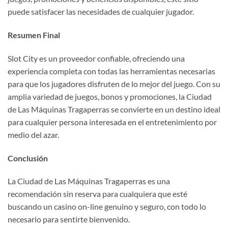
puede satisfacer las necesidades de cualquier jugador.
Resumen Final
Slot City es un proveedor confiable, ofreciendo una
experiencia completa con todas las herramientas necesarias
para que los jugadores disfruten de lo mejor del juego. Con su
amplia variedad de juegos, bonos y promociones, la Ciudad
de Las Máquinas Tragaperras se convierte en un destino ideal
para cualquier persona interesada en el entretenimiento por
medio del azar.
Conclusión
La Ciudad de Las Máquinas Tragaperras es una
recomendación sin reserva para cualquiera que esté
buscando un casino on-line genuino y seguro, con todo lo
necesario para sentirte bienvenido.