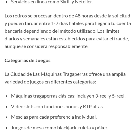
Servicios en línea como Skrill y Neteller.
Los retiros se procesan dentro de 48 horas desde la solicitud
y pueden tardar entre 1-7 días hábiles para llegar a tu cuenta
bancaria dependiendo del método utilizado. Los límites
diarios y semanales están establecidos para evitar el fraude,
aunque se considera responsablemente.
Categorías de Juegos
La Ciudad de Las Máquinas Tragaperras ofrece una amplia
variedad de juegos en diferentes categorías:
Máquinas tragaperras clásicas: incluyen 3-reel y 5-reel.
Video slots con funciones bonus y RTP altas.
Mesclas para cada preferencia individual.
Juegos de mesa como blackjack, ruleta y póker.