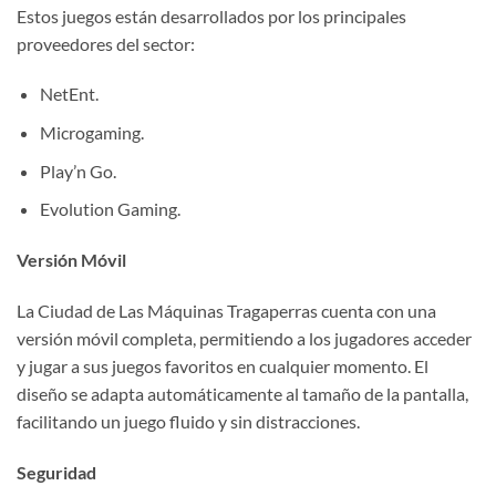
Estos juegos están desarrollados por los principales
proveedores del sector:
NetEnt.
Microgaming.
Play’n Go.
Evolution Gaming.
Versión Móvil
La Ciudad de Las Máquinas Tragaperras cuenta con una
versión móvil completa, permitiendo a los jugadores acceder
y jugar a sus juegos favoritos en cualquier momento. El
diseño se adapta automáticamente al tamaño de la pantalla,
facilitando un juego fluido y sin distracciones.
Seguridad