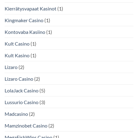
Kierrätysvapaat Kasinot
(1)
Kingmaker Casino
(1)
Kontovaba Kasiino
(1)
Kult Casino
(1)
Kult Kasino
(1)
Lizaro
(2)
Lizaro Casino
(2)
LolaJack Casino
(5)
Lussurio Casino
(3)
Madcasino
(2)
Mamzinobet Casino
(2)
MegaFishWins Casino
(1)