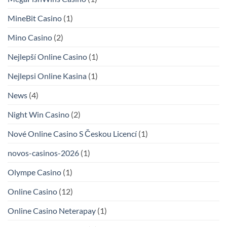
MineBit Casino
(1)
Mino Casino
(2)
Nejlepší Online Casino
(1)
Nejlepsi Online Kasina
(1)
News
(4)
Night Win Casino
(2)
Nové Online Casino S Českou Licencí
(1)
novos-casinos-2026
(1)
Olympe Casino
(1)
Online Casino
(12)
Online Casino Neterapay
(1)