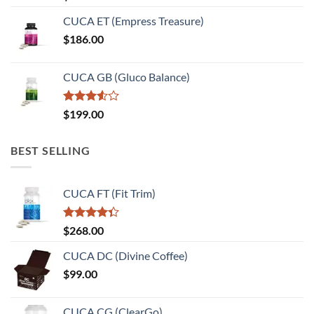
4.33
out
of 5
CUCA ET (Empress Treasure)
$
186.00
CUCA GB (Gluco Balance)
Rated
$
199.00
3.50
out
of 5
BEST SELLING
CUCA FT (Fit Trim)
Rated
$
268.00
4.33
out
of 5
CUCA DC (Divine Coffee)
$
99.00
CUCA CG (ClearGo)