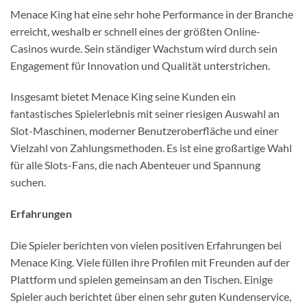
Menace King hat eine sehr hohe Performance in der Branche
erreicht, weshalb er schnell eines der größten Online-
Casinos wurde. Sein ständiger Wachstum wird durch sein
Engagement für Innovation und Qualität unterstrichen.
Insgesamt bietet Menace King seine Kunden ein
fantastisches Spielerlebnis mit seiner riesigen Auswahl an
Slot-Maschinen, moderner Benutzeroberfläche und einer
Vielzahl von Zahlungsmethoden. Es ist eine großartige Wahl
für alle Slots-Fans, die nach Abenteuer und Spannung
suchen.
Erfahrungen
Die Spieler berichten von vielen positiven Erfahrungen bei
Menace King. Viele füllen ihre Profilen mit Freunden auf der
Plattform und spielen gemeinsam an den Tischen. Einige
Spieler auch berichtet über einen sehr guten Kundenservice,