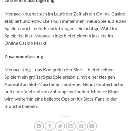
Letzte Schlussfolgerung
Menace King hat sich im Laufe der Zeit als ein Online-Casino
etabliert und entwickelt nun immer mehr neue Spiele, die den
Spielern noch mehr Freude bringen. Die richtige Wahl für
Spieler ist klar: Menace Kings bietet einen Klassiker im
Online Casino Markt.
Zusammenfassung
Menace King – das Königreich der Slots – bietet seinen
Spielern ein großartiges Spielerlebnis, mit einer riesigen
Auswahl an Slot-Maschinen, moderner Benutzeroberfläche
und einer Vielzahl von Zahlungsmethoden. Menace Kings
wird weiterhin eine beliebte Option für Slots-Fans in der
Branche bleiben.