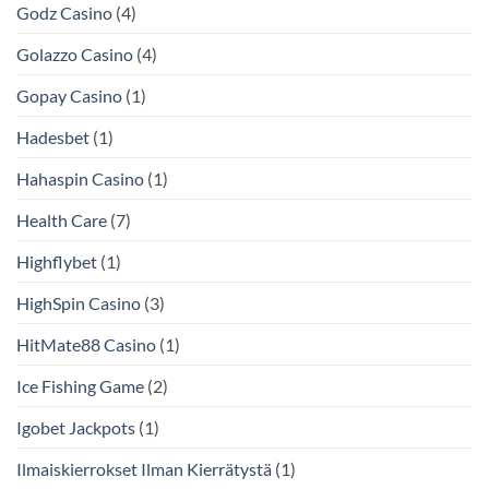
Godz Casino
(4)
Golazzo Casino
(4)
Gopay Casino
(1)
Hadesbet
(1)
Hahaspin Casino
(1)
Health Care
(7)
Highflybet
(1)
HighSpin Casino
(3)
HitMate88 Casino
(1)
Ice Fishing Game
(2)
Igobet Jackpots
(1)
Ilmaiskierrokset Ilman Kierrätystä
(1)