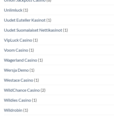
Unlimluck
(1)
Uudet Euteller Kasinot
(1)
Uudet Suomalaiset Nettikasinot
(1)
VipLuck Casino
(1)
Voom Casino
(1)
Wagerland Casino
(1)
Wersja Demo
(1)
Westace Casino
(1)
WildChance Casino
(2)
Wildies Casino
(1)
Wildrobin
(1)