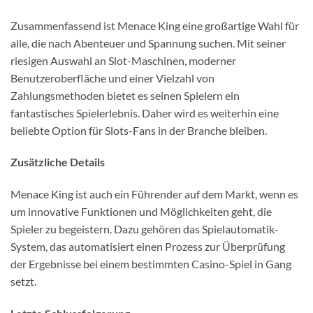
Zusammenfassend ist Menace King eine großartige Wahl für
alle, die nach Abenteuer und Spannung suchen. Mit seiner
riesigen Auswahl an Slot-Maschinen, moderner
Benutzeroberfläche und einer Vielzahl von
Zahlungsmethoden bietet es seinen Spielern ein
fantastisches Spielerlebnis. Daher wird es weiterhin eine
beliebte Option für Slots-Fans in der Branche bleiben.
Zusätzliche Details
Menace King ist auch ein Führender auf dem Markt, wenn es
um innovative Funktionen und Möglichkeiten geht, die
Spieler zu begeistern. Dazu gehören das Spielautomatik-
System, das automatisiert einen Prozess zur Überprüfung
der Ergebnisse bei einem bestimmten Casino-Spiel in Gang
setzt.