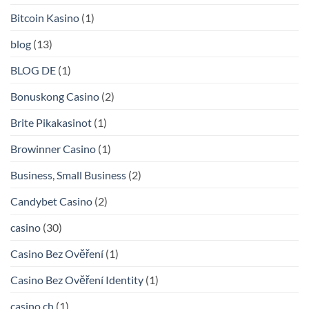
Bitcoin Kasino
(1)
blog
(13)
BLOG DE
(1)
Bonuskong Casino
(2)
Brite Pikakasinot
(1)
Browinner Casino
(1)
Business, Small Business
(2)
Candybet Casino
(2)
casino
(30)
Casino Bez Ověření
(1)
Casino Bez Ověření Identity
(1)
casino ch
(1)