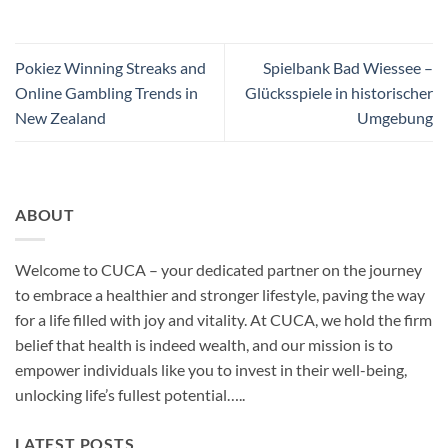
Pokiez Winning Streaks and
Spielbank Bad Wiessee –
Online Gambling Trends in
Glücksspiele in historischer
New Zealand
Umgebung
ABOUT
Welcome to CUCA – your dedicated partner on the journey
to embrace a healthier and stronger lifestyle, paving the way
for a life filled with joy and vitality. At CUCA, we hold the firm
belief that health is indeed wealth, and our mission is to
empower individuals like you to invest in their well-being,
unlocking life’s fullest potential…..
LATEST POSTS