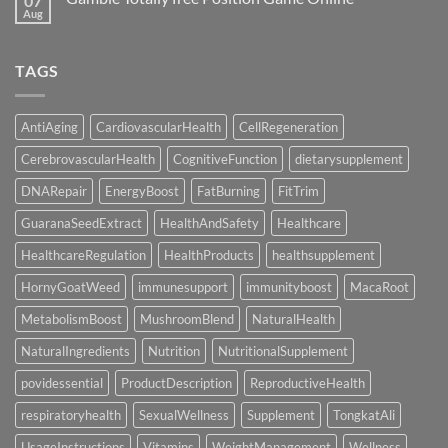
07
Discover
Aug
No
the
Comments
Thrills
on
of
Gamble
Spinson
TAGS
Totally
Online
free
Casino
Position
in
Game
the
Online
AntiAging
CardiovascularHealth
CellRegeneration
UK
CerebrovascularHealth
CognitiveFunction
dietarysupplement
DNARepair
EnergyBoost
FatBurning
FitTrim
GuaranaSeedExtract
HealthAndSafety
Healthcare
HealthcareRegulation
HealthProducts
healthsupplement
HornyGoatWeed
immunesupport
immunityboost
MacaRoot
MetabolismBoost
MushroomBlend
NaturalHealth
NaturalIngredients
Nutrition
NutritionalSupplement
povidessential
ProductDescription
ReproductiveHealth
respiratoryhealth
SexualWellness
Supplement
TongkatAli
UsageInstructions
Vitamins
WeightManagement
Wellness