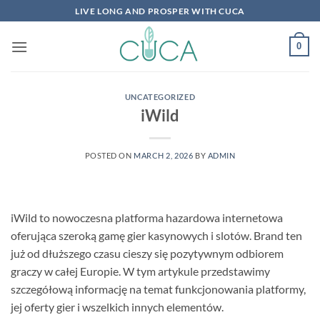
Skip
LIVE LONG AND PROSPER WITH CUCA
to
content
0
UNCATEGORIZED
iWild
POSTED ON
MARCH 2, 2026
BY
ADMIN
iWild to nowoczesna platforma hazardowa internetowa
oferująca szeroką gamę gier kasynowych i slotów. Brand ten
już od dłuższego czasu cieszy się pozytywnym odbiorem
graczy w całej Europie. W tym artykule przedstawimy
szczegółową informację na temat funkcjonowania platformy,
jej oferty gier i wszelkich innych elementów.