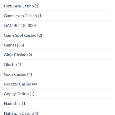
Fortunica Casino
(1)
Gamblezen Casino
(1)
GAMBLING
(300)
Game Spot Casino
(2)
Games
(35)
Ginja Casino
(2)
Giochi
(1)
Godz Casino
(4)
Golazzo Casino
(4)
Gopay Casino
(1)
Hadesbet
(1)
Hahaspin Casino
(1)