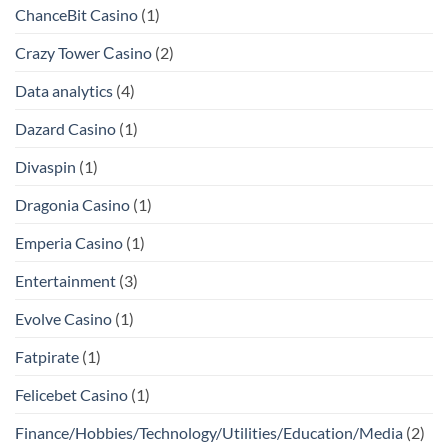
ChanceBit Casino
(1)
Crazy Tower Сasino
(2)
Data analytics
(4)
Dazard Casino
(1)
Divaspin
(1)
Dragonia Casino
(1)
Emperia Casino
(1)
Entertainment
(3)
Evolve Casino
(1)
Fatpirate
(1)
Felicebet Casino
(1)
Finance/Hobbies/Technology/Utilities/Education/Media
(2)