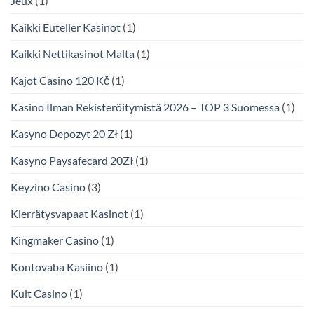
Jeux
(1)
Kaikki Euteller Kasinot
(1)
Kaikki Nettikasinot Malta
(1)
Kajot Casino 120 Kč
(1)
Kasino Ilman Rekisteröitymistä 2026 – TOP 3 Suomessa
(1)
Kasyno Depozyt 20 Zł
(1)
Kasyno Paysafecard 20Zł
(1)
Keyzino Casino
(3)
Kierrätysvapaat Kasinot
(1)
Kingmaker Casino
(1)
Kontovaba Kasiino
(1)
Kult Casino
(1)