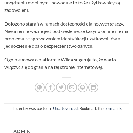
urządzeniu mobilnym i powoduje to to że użytkownicy są
zadowoleni.
Dołożono starań w ramach dostępności dla nowych graczy.
Niezmiernie ważne jest podkreślenie, że kasyno online nie ma
problemu ze sprawdzaniem identyfikacji użytkowników a
jednocześnie dba o bezpieczeństwo danych.
Ogólnie mowa o platformie Wilda sugeruje to, że warto
włączyć się do grania na tej stronie internetowej.
This entry was posted in
Uncategorized
. Bookmark the
permalink
.
ADMIN