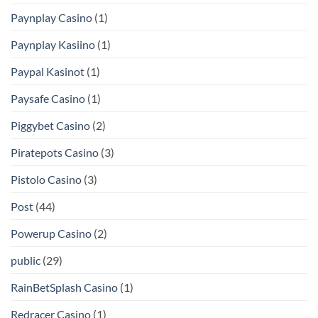
Paynplay Casino
(1)
Paynplay Kasiino
(1)
Paypal Kasinot
(1)
Paysafe Casino
(1)
Piggybet Casino
(2)
Piratepots Casino
(3)
Pistolo Casino
(3)
Post
(44)
Powerup Casino
(2)
public
(29)
RainBetSplash Casino
(1)
Redracer Casino
(1)