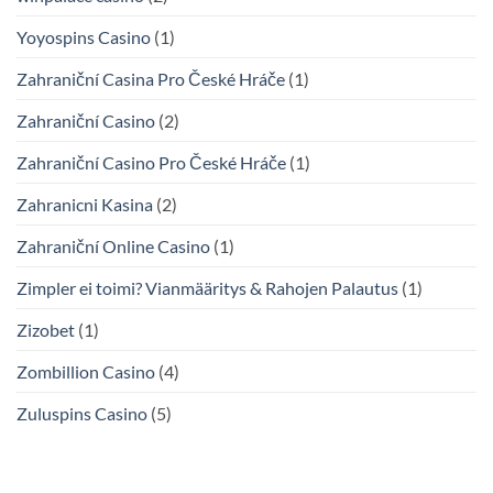
Yoyospins Casino
(1)
Zahraniční Casina Pro České Hráče
(1)
Zahraniční Casino
(2)
Zahraniční Casino Pro České Hráče
(1)
Zahranicni Kasina
(2)
Zahraniční Online Casino
(1)
Zimpler ei toimi? Vianmääritys & Rahojen Palautus
(1)
Zizobet
(1)
Zombillion Casino
(4)
Zuluspins Casino
(5)