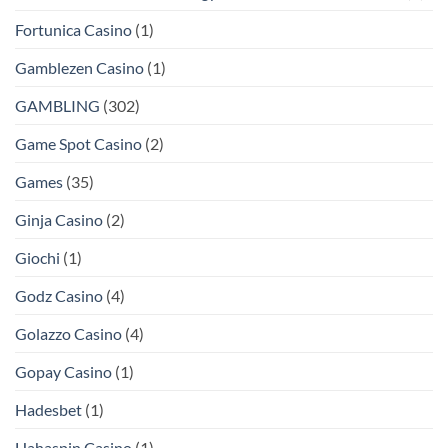
Fortunica Casino
(1)
Gamblezen Casino
(1)
GAMBLING
(302)
Game Spot Casino
(2)
Games
(35)
Ginja Casino
(2)
Giochi
(1)
Godz Casino
(4)
Golazzo Casino
(4)
Gopay Casino
(1)
Hadesbet
(1)
Hahaspin Casino
(1)