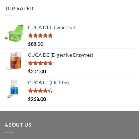
of 5
TOP RATED
CUCA DT (Divine Tea)
Rated
5.00
$
88.00
out of 5
CUCA DE (Digestive Enzymes)
Rated
$
201.00
4.50
out
of 5
CUCA FT (Fit Trim)
Rated
$
268.00
4.33
out
of 5
ABOUT US