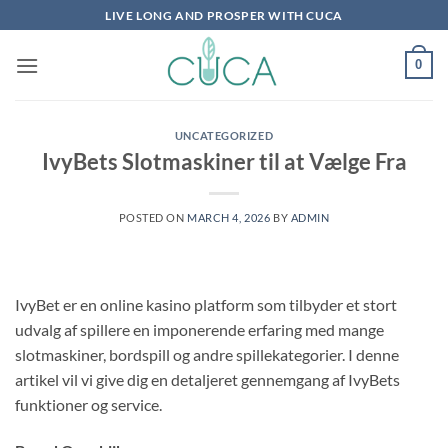
Skip
LIVE LONG AND PROSPER WITH CUCA
to
content
0
UNCATEGORIZED
IvyBets Slotmaskiner til at Vælge Fra
POSTED ON
MARCH 4, 2026
BY
ADMIN
IvyBet er en online kasino platform som tilbyder et stort
udvalg af spillere en imponerende erfaring med mange
slotmaskiner, bordspill og andre spillekategorier. I denne
artikel vil vi give dig en detaljeret gennemgang af IvyBets
funktioner og service.