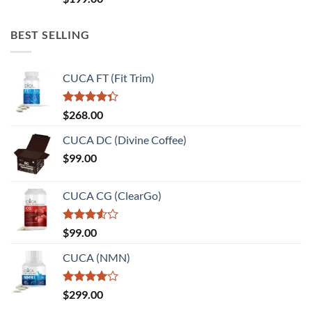
3.50
out
of 5
BEST SELLING
CUCA FT (Fit Trim)
Rated
$
268.00
4.33
out
of 5
CUCA DC (Divine Coffee)
$
99.00
CUCA CG (ClearGo)
Rated
$
99.00
3.50
out
of 5
CUCA (NMN)
Rated
$
299.00
4.00
out