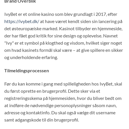
Brand Overblik
IvyBet er et online kasino som blev grundlagt i 2017, efter
https://ivybet.dk/
at have været kendt siden sin lancering på
det østeuropæiske marked. Kasinot tilbyder en hjemmeside,
der har fået god kritik for sine design og oplevelse. Navnet
"Ivy" er et symbol på klogthed og visdom, hvilket siger noget
om hvad kasinets formål skal være – at give spillere en sikker
og underholdende erfaring.
Tilmeldingsprocessen
Før du kan komme i gang med spilleligheden hos IvyBet, skal
du først oprette en brugerprofil. Dette sker via et
registreringsskema på hjemmesiden, hvor du bliver bedt om
at indføre de nødvendige personoplysninger såsom navn,
adresse og kontaktinfo. Du skal også vælge dit username
samt adgangskode til din brugerprofil.