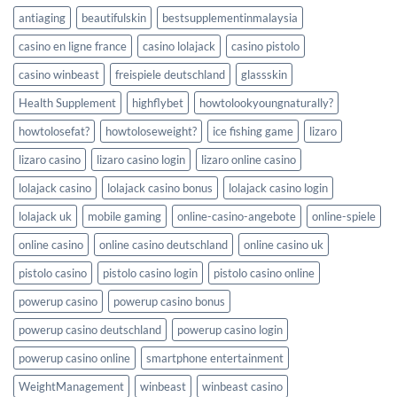
trail
gelingt
antiaging
beautifulskin
bestsupplementinmalaysia
through
der
the
Einstieg
betting
casino en ligne france
casino lolajack
casino pistolo
überraschend
landscape
mühelos
und
casino winbeast
freispiele deutschland
glassskin
schnell
Health Supplement
highflybet
howtolookyoungnaturally?
howtolosefat?
howtoloseweight?
ice fishing game
lizaro
lizaro casino
lizaro casino login
lizaro online casino
lolajack casino
lolajack casino bonus
lolajack casino login
lolajack uk
mobile gaming
online-casino-angebote
online-spiele
online casino
online casino deutschland
online casino uk
pistolo casino
pistolo casino login
pistolo casino online
powerup casino
powerup casino bonus
powerup casino deutschland
powerup casino login
powerup casino online
smartphone entertainment
WeightManagement
winbeast
winbeast casino