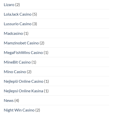
Lizaro
(2)
LolaJack Casino
(5)
Lussurio Casino
(3)
Madcasino
(1)
Mamzinobet Casino
(2)
MegaFishWins Casino
(1)
MineBit Casino
(1)
Mino Casino
(2)
Nejlepší Online Casino
(1)
Nejlepsi Online Kasina
(1)
News
(4)
Night Win Casino
(2)