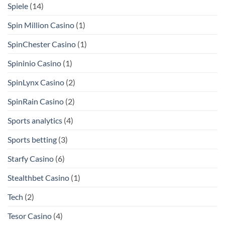
Spiele
(14)
Spin Million Casino
(1)
SpinChester Casino
(1)
Spininio Casino
(1)
SpinLynx Casino
(2)
SpinRain Casino
(2)
Sports analytics
(4)
Sports betting
(3)
Starfy Casino
(6)
Stealthbet Casino
(1)
Tech
(2)
Tesor Casino
(4)