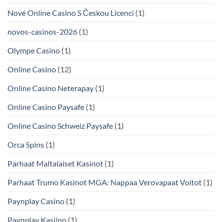
Nové Online Casino S Českou Licencí
(1)
novos-casinos-2026
(1)
Olympe Casino
(1)
Online Casino
(12)
Online Casino Neterapay
(1)
Online Casino Paysafe
(1)
Online Casino Schweiz Paysafe
(1)
Orca Spins
(1)
Parhaat Maltalaiset Kasinot
(1)
Parhaat Trumo Kasinot MGA: Nappaa Verovapaat Voitot
(1)
Paynplay Casino
(1)
Paynplay Kasiino
(1)