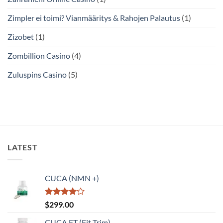
Zimpler ei toimi? Vianmääritys & Rahojen Palautus
(1)
Zizobet
(1)
Zombillion Casino
(4)
Zuluspins Casino
(5)
LATEST
CUCA (NMN +)
Rated
$
299.00
4.00
out
of 5
CUCA FT (Fit Trim)