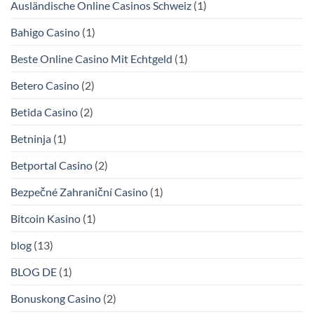
Ausländische Online Casinos Schweiz
(1)
Bahigo Casino
(1)
Beste Online Casino Mit Echtgeld
(1)
Betero Casino
(2)
Betida Casino
(2)
Betninja
(1)
Betportal Casino
(2)
Bezpečné Zahraniční Casino
(1)
Bitcoin Kasino
(1)
blog
(13)
BLOG DE
(1)
Bonuskong Casino
(2)