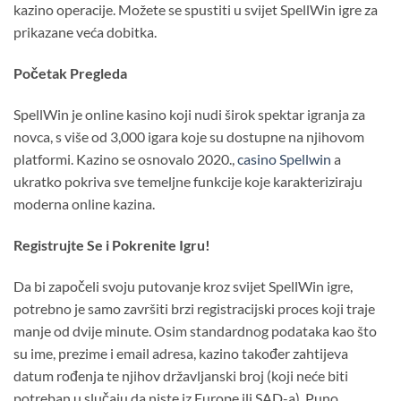
kazino operacije. Možete se spustiti u svijet SpellWin igre za
prikazane veća dobitka.
Početak Pregleda
SpellWin je online kasino koji nudi širok spektar igranja za
novca, s više od 3,000 igara koje su dostupne na njihovom
platformi. Kazino se osnovalo 2020.,
casino Spellwin
a
ukratko pokriva sve temeljne funkcije koje karakteriziraju
moderna online kazina.
Registrujte Se i Pokrenite Igru!
Da bi započeli svoju putovanje kroz svijet SpellWin igre,
potrebno je samo završiti brzi registracijski proces koji traje
manje od dvije minute. Osim standardnog podataka kao što
su ime, prezime i email adresa, kazino također zahtijeva
datum rođenja te njihov državljanski broj (koji neće biti
potreban u slučaju da niste iz Europe ili SAD-a). Puno