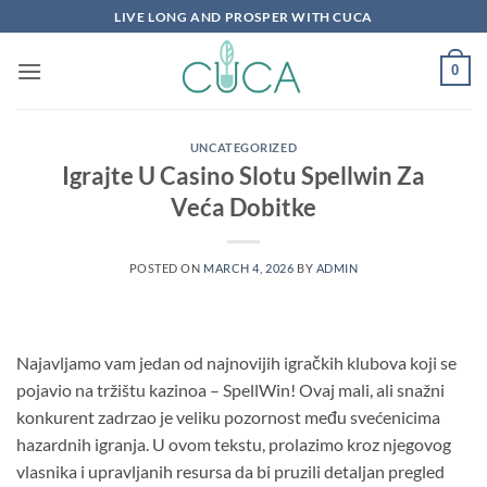
Skip
LIVE LONG AND PROSPER WITH CUCA
to
content
0
UNCATEGORIZED
Igrajte U Casino Slotu Spellwin Za
Veća Dobitke
POSTED ON
MARCH 4, 2026
BY
ADMIN
Najavljamo vam jedan od najnovijih igračkih klubova koji se
pojavio na tržištu kazinoa – SpellWin! Ovaj mali, ali snažni
konkurent zadrzao je veliku pozornost među svećenicima
hazardnih igranja. U ovom tekstu, prolazimo kroz njegovog
vlasnika i upravljanih resursa da bi pruzili detaljan pregled