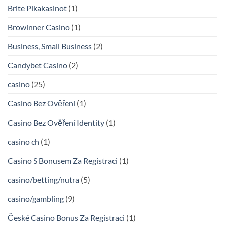
Brite Pikakasinot
(1)
Browinner Casino
(1)
Business, Small Business
(2)
Candybet Casino
(2)
casino
(25)
Casino Bez Ověření
(1)
Casino Bez Ověření Identity
(1)
casino ch
(1)
Casino S Bonusem Za Registraci
(1)
casino/betting/nutra
(5)
casino/gambling
(9)
České Casino Bonus Za Registraci
(1)