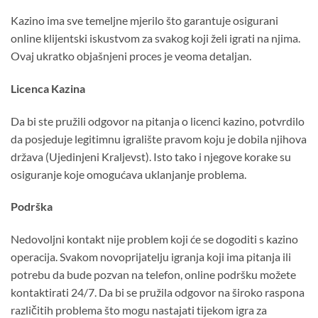
Kazino ima sve temeljne mjerilo što garantuje osigurani
online klijentski iskustvom za svakog koji želi igrati na njima.
Ovaj ukratko objašnjeni proces je veoma detaljan.
Licenca Kazina
Da bi ste pružili odgovor na pitanja o licenci kazino, potvrdilo
da posjeduje legitimnu igralište pravom koju je dobila njihova
država (Ujedinjeni Kraljevst). Isto tako i njegove korake su
osiguranje koje omogućava uklanjanje problema.
Podrška
Nedovoljni kontakt nije problem koji će se dogoditi s kazino
operacija. Svakom novoprijatelju igranja koji ima pitanja ili
potrebu da bude pozvan na telefon, online podršku možete
kontaktirati 24/7. Da bi se pružila odgovor na široko raspona
različitih problema što mogu nastajati tijekom igra za