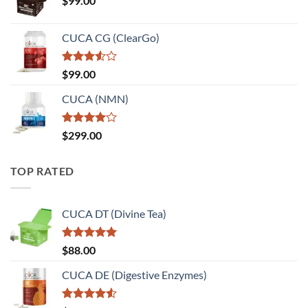
$
99.00
CUCA CG (ClearGo)
Rated
$
99.00
3.50
out
of 5
CUCA (NMN)
Rated
$
299.00
4.00
out
of 5
TOP RATED
CUCA DT (Divine Tea)
Rated
5.00
$
88.00
out of 5
CUCA DE (Digestive Enzymes)