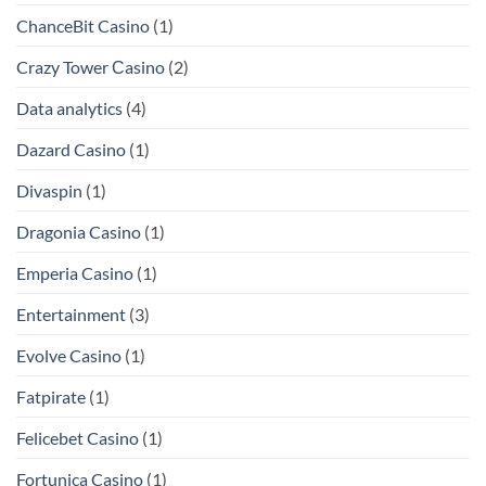
ChanceBit Casino
(1)
Crazy Tower Сasino
(2)
Data analytics
(4)
Dazard Casino
(1)
Divaspin
(1)
Dragonia Casino
(1)
Emperia Casino
(1)
Entertainment
(3)
Evolve Casino
(1)
Fatpirate
(1)
Felicebet Casino
(1)
Fortunica Casino
(1)