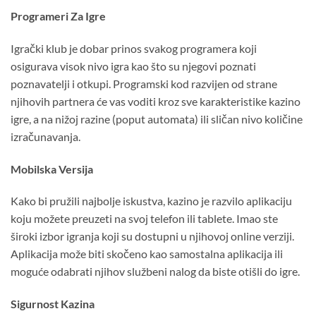
Programeri Za Igre
Igrački klub je dobar prinos svakog programera koji
osigurava visok nivo igra kao što su njegovi poznati
poznavatelji i otkupi. Programski kod razvijen od strane
njihovih partnera će vas voditi kroz sve karakteristike kazino
igre, a na nižoj razine (poput automata) ili sličan nivo količine
izračunavanja.
Mobilska Versija
Kako bi pružili najbolje iskustva, kazino je razvilo aplikaciju
koju možete preuzeti na svoj telefon ili tablete. Imao ste
široki izbor igranja koji su dostupni u njihovoj online verziji.
Aplikacija može biti skočeno kao samostalna aplikacija ili
moguće odabrati njihov službeni nalog da biste otišli do igre.
Sigurnost Kazina