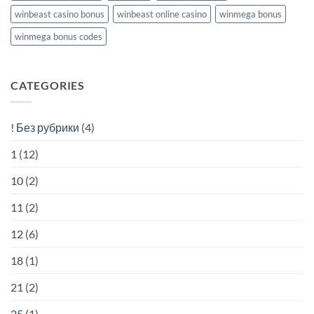
winbeast casino bonus
winbeast online casino
winmega bonus
winmega bonus codes
CATEGORIES
! Без рубрики
(4)
1
(12)
10
(2)
11
(2)
12
(6)
18
(1)
21
(2)
25
(1)