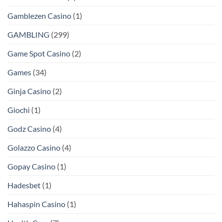
Gamblezen Casino
(1)
GAMBLING
(299)
Game Spot Casino
(2)
Games
(34)
Ginja Casino
(2)
Giochi
(1)
Godz Casino
(4)
Golazzo Casino
(4)
Gopay Casino
(1)
Hadesbet
(1)
Hahaspin Casino
(1)