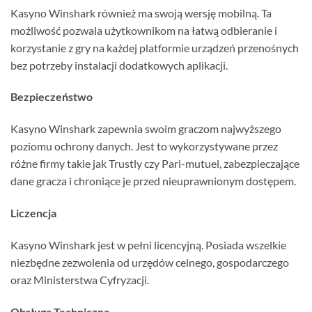
Kasyno Winshark również ma swoją wersję mobilną. Ta
możliwość pozwala użytkownikom na łatwą odbieranie i
korzystanie z gry na każdej platformie urządzeń przenośnych
bez potrzeby instalacji dodatkowych aplikacji.
Bezpieczeństwo
Kasyno Winshark zapewnia swoim graczom najwyższego
poziomu ochrony danych. Jest to wykorzystywane przez
różne firmy takie jak Trustly czy Pari-mutuel, zabezpieczające
dane gracza i chroniące je przed nieuprawnionym dostępem.
Liczencja
Kasyno Winshark jest w pełni licencyjną. Posiada wszelkie
niezbędne zezwolenia od urzędów celnego, gospodarczego
oraz Ministerstwa Cyfryzacji.
Obsługa Techniczna