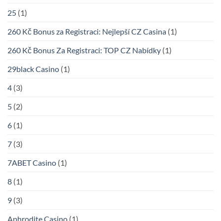
25
(1)
260 Kč Bonus za Registraci: Nejlepší CZ Casina
(1)
260 Kč Bonus Za Registraci: TOP CZ Nabídky
(1)
29black Casino
(1)
4
(3)
5
(2)
6
(1)
7
(3)
7ABET Casino
(1)
8
(1)
9
(3)
Aphrodite Casino
(1)