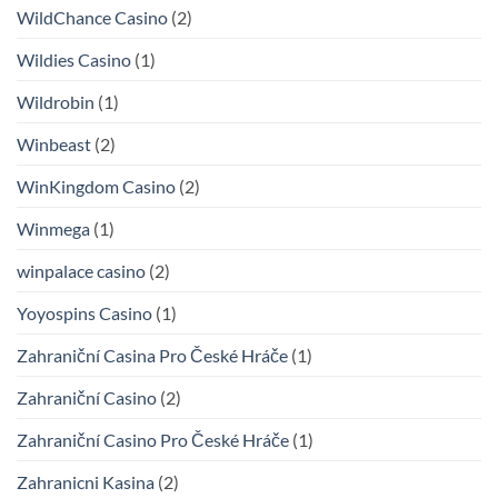
WildChance Casino
(2)
Wildies Casino
(1)
Wildrobin
(1)
Winbeast
(2)
WinKingdom Casino
(2)
Winmega
(1)
winpalace casino
(2)
Yoyospins Casino
(1)
Zahraniční Casina Pro České Hráče
(1)
Zahraniční Casino
(2)
Zahraniční Casino Pro České Hráče
(1)
Zahranicni Kasina
(2)