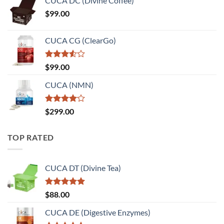
CUCA DC (Divine Coffee)
$
99.00
CUCA CG (ClearGo)
Rated
$
99.00
3.50
out
of 5
CUCA (NMN)
Rated
$
299.00
4.00
out
of 5
TOP RATED
CUCA DT (Divine Tea)
Rated
5.00
$
88.00
out of 5
CUCA DE (Digestive Enzymes)