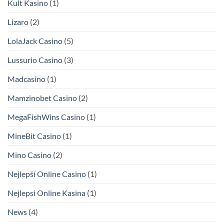
Kult Kasino
(1)
Lizaro
(2)
LolaJack Casino
(5)
Lussurio Casino
(3)
Madcasino
(1)
Mamzinobet Casino
(2)
MegaFishWins Casino
(1)
MineBit Casino
(1)
Mino Casino
(2)
Nejlepší Online Casino
(1)
Nejlepsi Online Kasina
(1)
News
(4)