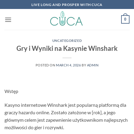
Skip
LIVE LONG AND PROSPER WITH CUCA
to
content
0
UNCATEGORIZED
Gry i Wyniki na Kasynie Winshark
POSTED ON
MARCH 4, 2026
BY
ADMIN
Wstęp
Kasyno internetowe Winshark jest popularną platformą dla
graczy hazardu online. Zostało założone w [rok], a jego
głównym celem jest zapewnienie użytkownikom najlepszych
możliwości do gier i rozrywki.