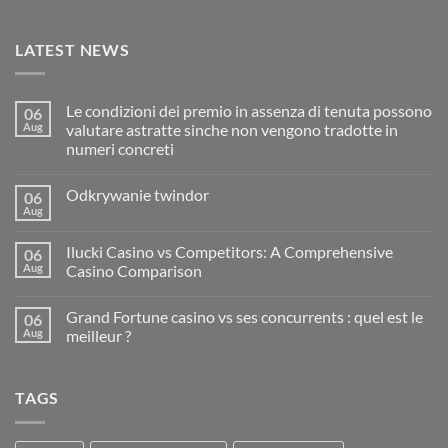
LATEST NEWS
Le condizioni dei premio in assenza di tenuta possono
06
Aug
valutare astratte sinche non vengono tradotte in
numeri concreti
No
Comments
Odkrywanie twindor
06
on
Le
Aug
No
condizioni
Comments
dei
on
premio
Ilucki Casino vs Competitors: A Comprehensive
06
Odkrywanie
in
twindor
Aug
Casino Comparison
assenza
di
No
tenuta
Comments
possono
Grand Fortune casino vs ses concurrents : quel est le
06
on
valutare
Ilucki
Aug
meilleur ?
astratte
Casino
sinche
vs
No
non
Competitors:
Comments
vengono
A
on
tradotte
TAGS
Comprehensive
Grand
in
Casino
Fortune
numeri
Comparison
casino
concreti
vs
ses