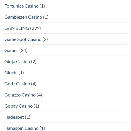
Fortunica Casino
(1)
Gamblezen Casino
(1)
GAMBLING
(299)
Game Spot Casino
(2)
Games
(34)
Ginja Casino
(2)
Giochi
(1)
Godz Casino
(4)
Golazzo Casino
(4)
Gopay Casino
(1)
Hadesbet
(1)
Hahaspin Casino
(1)