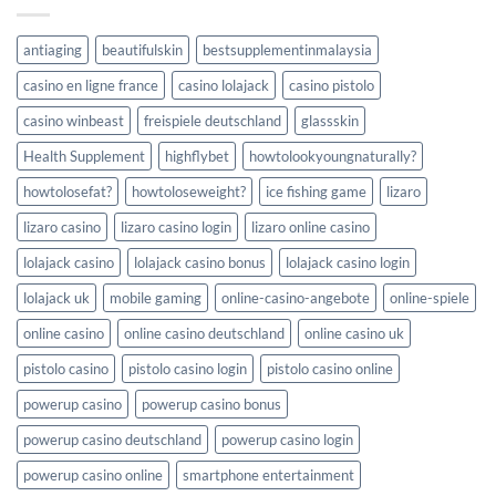
Mastercard
:
Betten
quel
en
est
Spelervaring
antiaging
beautifulskin
bestsupplementinmalaysia
le
meilleur
?
casino en ligne france
casino lolajack
casino pistolo
casino winbeast
freispiele deutschland
glassskin
Health Supplement
highflybet
howtolookyoungnaturally?
howtolosefat?
howtoloseweight?
ice fishing game
lizaro
lizaro casino
lizaro casino login
lizaro online casino
lolajack casino
lolajack casino bonus
lolajack casino login
lolajack uk
mobile gaming
online-casino-angebote
online-spiele
online casino
online casino deutschland
online casino uk
pistolo casino
pistolo casino login
pistolo casino online
powerup casino
powerup casino bonus
powerup casino deutschland
powerup casino login
powerup casino online
smartphone entertainment