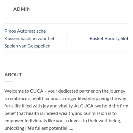
ADMIN
Pinos Automatische
Kassenmachine voor het
Basket Bounty Slot
Spelen van Gokspellen
ABOUT
Welcome to CUCA – your dedicated partner on the journey
to embrace a healthier and stronger lifestyle, paving the way
for a life filled with joy and vitality. At CUCA, we hold the firm
belief that health is indeed wealth, and our mission is to
empower individuals like you to invest in their well-being,
unlocking life’s fullest potential…..