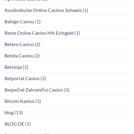
Ausländische Online Casinos Schweiz
(1)
Bahigo Casino
(1)
Beste Online Casino Mit Echtgeld
(1)
Betero Casino
(2)
Betida Casino
(2)
Betninja
(1)
Betportal Casino
(2)
Bezpečné Zahraniční Casino
(1)
Bitcoin Kasino
(1)
blog
(13)
BLOG DE
(1)