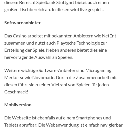
diesem Bereich! Spielbank Stuttgart bietet auch einen
großen Tischbereich an. In diesen wird live gespielt.
Softwareanbieter
Das Casino arbeitet mit bekannten Anbietern wie NetEnt
zusammen und nutzt auch Playtechs Technologie zur
Erstellung der Spiele. Neben anderen bietet dies eine
hervorragende Auswahl an Spielen.
Weitere wichtige Software-Anbieter sind Microgaming,
Merkur sowie Novomatic. Durch die Zusammenarbeit mit
diesen führt sie zu einer Vielzahl von Spielen für jeden
Geschmack!
Mobilversion
Die Webseite ist ebenfalls auf einem Smartphones und
Tablets abrufbar: Die Webanwendung ist einfach navigierbar