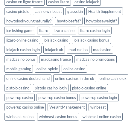
casino en ligne france
casino lizaro
casino lolajack
casino pistolo
casino winbeast
glassskin
Health Supplement
howtolookyoungnaturally?
howtolosefat?
howtoloseweight?
ice fishing game
lizaro
lizaro casino
lizaro casino login
lizaro online casino
lolajack casino
lolajack casino bonus
lolajack casino login
lolajack uk
mad casino
madcasino
madcasino bonus
madcasino france
madcasino promotions
mobile gaming
online-spiele
online casino
online casino deutschland
online casinos in the uk
online casino uk
pistolo casino
pistolo casino login
pistolo casino online
powerup casino
powerup casino bonus
powerup casino login
powerup casino online
WeightManagement
winbeast
winbeast casino
winbeast casino bonus
winbeast online casino