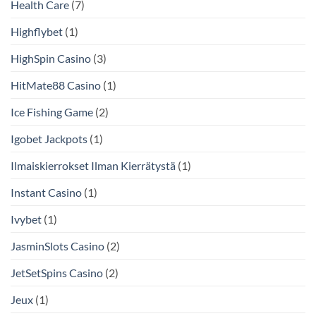
Health Care
(7)
Highflybet
(1)
HighSpin Casino
(3)
HitMate88 Casino
(1)
Ice Fishing Game
(2)
Igobet Jackpots
(1)
Ilmaiskierrokset Ilman Kierrätystä
(1)
Instant Casino
(1)
Ivybet
(1)
JasminSlots Casino
(2)
JetSetSpins Casino
(2)
Jeux
(1)