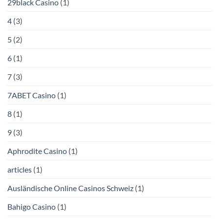
29black Casino
(1)
4
(3)
5
(2)
6
(1)
7
(3)
7ABET Casino
(1)
8
(1)
9
(3)
Aphrodite Casino
(1)
articles
(1)
Ausländische Online Casinos Schweiz
(1)
Bahigo Casino
(1)