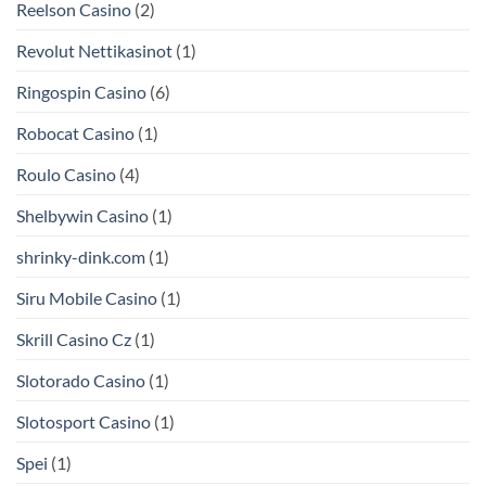
Reelson Casino
(2)
Revolut Nettikasinot
(1)
Ringospin Casino
(6)
Robocat Casino
(1)
Roulo Casino
(4)
Shelbywin Casino
(1)
shrinky-dink.com
(1)
Siru Mobile Casino
(1)
Skrill Casino Cz
(1)
Slotorado Casino
(1)
Slotosport Casino
(1)
Spei
(1)