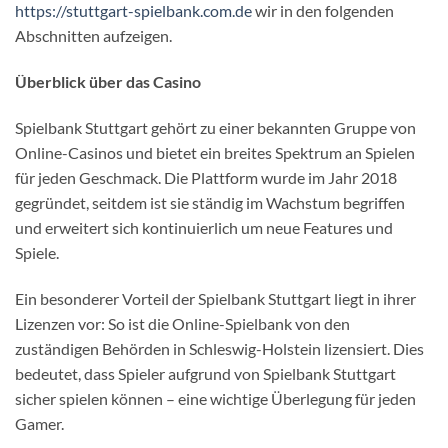
https://stuttgart-spielbank.com.de
wir in den folgenden
Abschnitten aufzeigen.
Überblick über das Casino
Spielbank Stuttgart gehört zu einer bekannten Gruppe von
Online-Casinos und bietet ein breites Spektrum an Spielen
für jeden Geschmack. Die Plattform wurde im Jahr 2018
gegründet, seitdem ist sie ständig im Wachstum begriffen
und erweitert sich kontinuierlich um neue Features und
Spiele.
Ein besonderer Vorteil der Spielbank Stuttgart liegt in ihrer
Lizenzen vor: So ist die Online-Spielbank von den
zuständigen Behörden in Schleswig-Holstein lizensiert. Dies
bedeutet, dass Spieler aufgrund von Spielbank Stuttgart
sicher spielen können – eine wichtige Überlegung für jeden
Gamer.