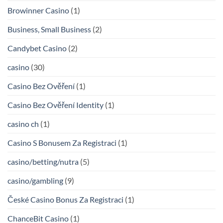
Browinner Casino
(1)
Business, Small Business
(2)
Candybet Casino
(2)
casino
(30)
Casino Bez Ověření
(1)
Casino Bez Ověření Identity
(1)
casino ch
(1)
Casino S Bonusem Za Registraci
(1)
casino/betting/nutra
(5)
casino/gambling
(9)
České Casino Bonus Za Registraci
(1)
ChanceBit Casino
(1)