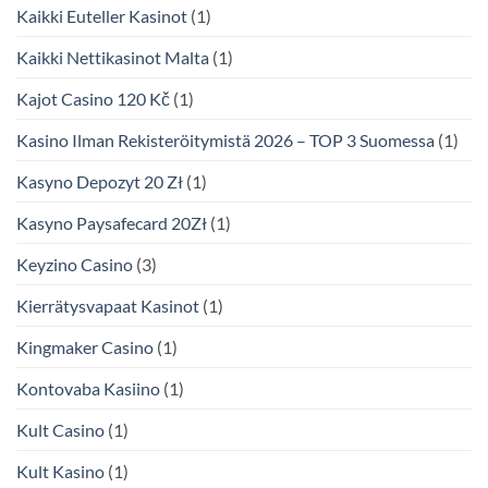
Kaikki Euteller Kasinot
(1)
Kaikki Nettikasinot Malta
(1)
Kajot Casino 120 Kč
(1)
Kasino Ilman Rekisteröitymistä 2026 – TOP 3 Suomessa
(1)
Kasyno Depozyt 20 Zł
(1)
Kasyno Paysafecard 20Zł
(1)
Keyzino Casino
(3)
Kierrätysvapaat Kasinot
(1)
Kingmaker Casino
(1)
Kontovaba Kasiino
(1)
Kult Casino
(1)
Kult Kasino
(1)