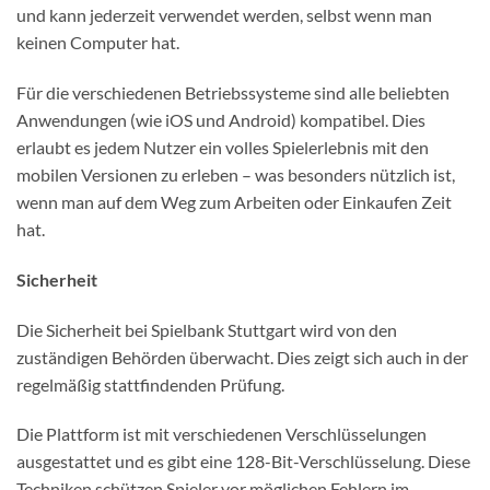
und kann jederzeit verwendet werden, selbst wenn man
keinen Computer hat.
Für die verschiedenen Betriebssysteme sind alle beliebten
Anwendungen (wie iOS und Android) kompatibel. Dies
erlaubt es jedem Nutzer ein volles Spielerlebnis mit den
mobilen Versionen zu erleben – was besonders nützlich ist,
wenn man auf dem Weg zum Arbeiten oder Einkaufen Zeit
hat.
Sicherheit
Die Sicherheit bei Spielbank Stuttgart wird von den
zuständigen Behörden überwacht. Dies zeigt sich auch in der
regelmäßig stattfindenden Prüfung.
Die Plattform ist mit verschiedenen Verschlüsselungen
ausgestattet und es gibt eine 128-Bit-Verschlüsselung. Diese
Techniken schützen Spieler vor möglichen Fehlern im