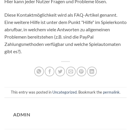
Hier kann jeder Nutzer Fragen und Probleme lösen.
Diese Kontaktmöglichkeit wird als FAQ-Artikel genannt.
Eine weitere Hilfe ist unter dem Punkt "Hilfe" im Spielerkonto
abrufbar, in welchem viele Antworten zu allgemeinen
Problemen bereitstehen (z.B. sind die PayPal
Zahlungsmethoden verfügbar und welche Spielautomaten
gibt es?).
This entry was posted in
Uncategorized
. Bookmark the
permalink
.
ADMIN