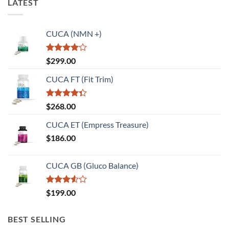
LATEST
CUCA (NMN +)
Rated
$
299.00
4.00
out
of 5
CUCA FT (Fit Trim)
Rated
$
268.00
4.33
out
of 5
CUCA ET (Empress Treasure)
$
186.00
CUCA GB (Gluco Balance)
Rated
$
199.00
3.50
out
of 5
BEST SELLING