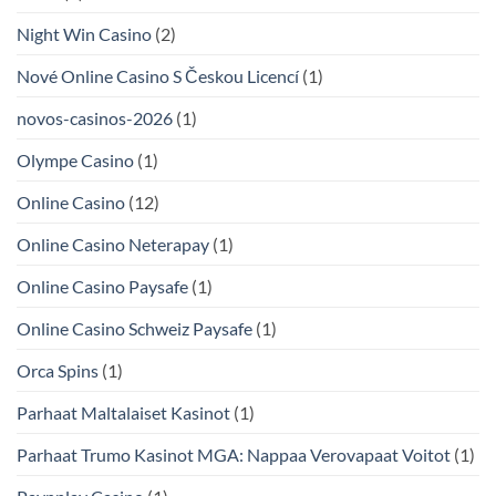
Night Win Casino
(2)
Nové Online Casino S Českou Licencí
(1)
novos-casinos-2026
(1)
Olympe Casino
(1)
Online Casino
(12)
Online Casino Neterapay
(1)
Online Casino Paysafe
(1)
Online Casino Schweiz Paysafe
(1)
Orca Spins
(1)
Parhaat Maltalaiset Kasinot
(1)
Parhaat Trumo Kasinot MGA: Nappaa Verovapaat Voitot
(1)