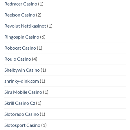
Redracer Casino
(1)
Reelson Casino
(2)
Revolut Nettikasinot
(1)
Ringospin Casino
(6)
Robocat Casino
(1)
Roulo Casino
(4)
Shelbywin Casino
(1)
shrinky-dink.com
(1)
Siru Mobile Casino
(1)
Skrill Casino Cz
(1)
Slotorado Casino
(1)
Slotosport Casino
(1)