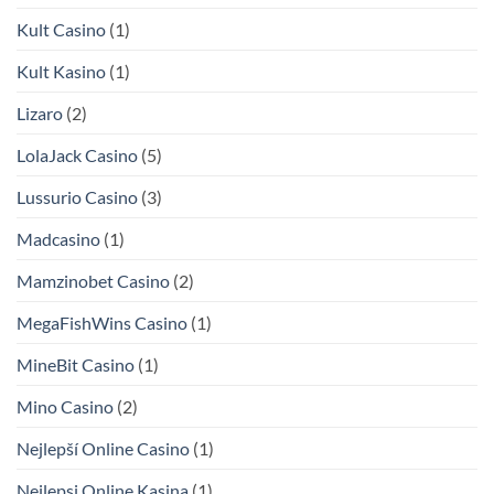
Kult Casino
(1)
Kult Kasino
(1)
Lizaro
(2)
LolaJack Casino
(5)
Lussurio Casino
(3)
Madcasino
(1)
Mamzinobet Casino
(2)
MegaFishWins Casino
(1)
MineBit Casino
(1)
Mino Casino
(2)
Nejlepší Online Casino
(1)
Nejlepsi Online Kasina
(1)