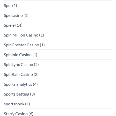
Spei
(1)
Speicasino
(1)
Spiele
(14)
Spin Million Casino
(1)
SpinChester Casino
(1)
Spininio Casino
(1)
SpinLynx Casino
(2)
SpinRain Casino
(2)
Sports analytics
(4)
Sports betting
(3)
sportsbook
(1)
Starfy Casino
(6)