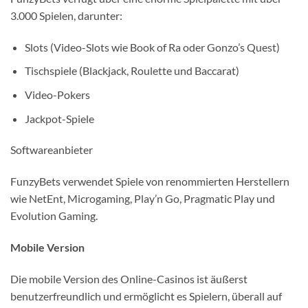
3.000 Spielen, darunter:
Slots (Video-Slots wie Book of Ra oder Gonzo’s Quest)
Tischspiele (Blackjack, Roulette und Baccarat)
Video-Pokers
Jackpot-Spiele
Softwareanbieter
FunzyBets verwendet Spiele von renommierten Herstellern
wie NetEnt, Microgaming, Play’n Go, Pragmatic Play und
Evolution Gaming.
Mobile Version
Die mobile Version des Online-Casinos ist äußerst
benutzerfreundlich und ermöglicht es Spielern, überall auf