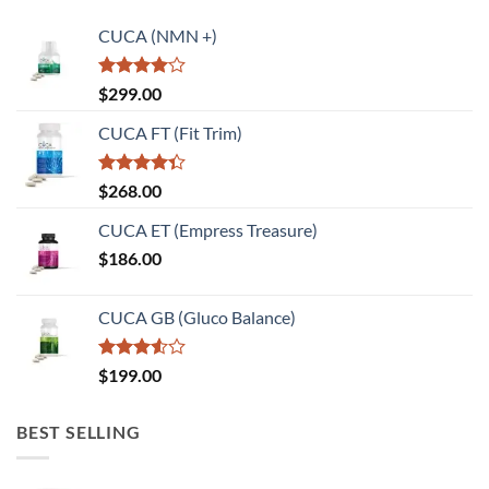
CUCA (NMN +)
Rated
$
299.00
4.00
out
of 5
CUCA FT (Fit Trim)
Rated
$
268.00
4.33
out
of 5
CUCA ET (Empress Treasure)
$
186.00
CUCA GB (Gluco Balance)
Rated
$
199.00
3.50
out
of 5
BEST SELLING