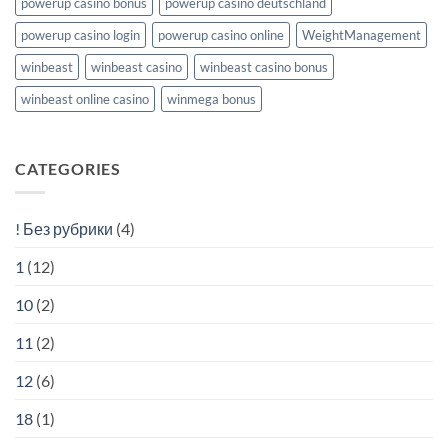
powerup casino bonus
powerup casino deutschland
powerup casino login
powerup casino online
WeightManagement
winbeast
winbeast casino
winbeast casino bonus
winbeast online casino
winmega bonus
CATEGORIES
! Без рубрики
(4)
1
(12)
10
(2)
11
(2)
12
(6)
18
(1)