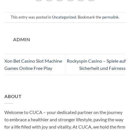
This entry was posted in
Uncategorized
. Bookmark the
permalink
.
ADMIN
Xon Bet Casino Slot Machine
Rockyspin Casino – Spiele auf
Games Online Free Play
Sicherheit und Fairness
ABOUT
Welcome to CUCA – your dedicated partner on the journey
to embrace a healthier and stronger lifestyle, paving the way
for a life filled with joy and vitality. At CUCA, we hold the firm