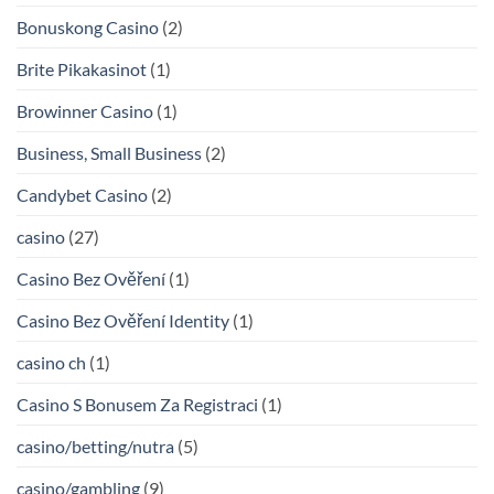
Bonuskong Casino
(2)
Brite Pikakasinot
(1)
Browinner Casino
(1)
Business, Small Business
(2)
Candybet Casino
(2)
casino
(27)
Casino Bez Ověření
(1)
Casino Bez Ověření Identity
(1)
casino ch
(1)
Casino S Bonusem Za Registraci
(1)
casino/betting/nutra
(5)
casino/gambling
(9)