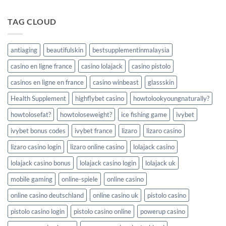
Comments
on
Sensible
TAG CLOUD
Medical
insurance
Preparations
antiaging
beautifulskin
bestsupplementinmalaysia
casino en ligne france
casino lolajack
casino pistolo
casinos en ligne en france
casino winbeast
glassskin
Health Supplement
highflybet casino
howtolookyoungnaturally?
howtolosefat?
howtoloseweight?
ice fishing game
ivybet
ivybet bonus codes
ivybet france
lizaro
lizaro casino
lizaro casino login
lizaro online casino
lolajack casino
lolajack casino bonus
lolajack casino login
lolajack uk
mobile gaming
online-spiele
online casino
online casino deutschland
online casino uk
pistolo casino
pistolo casino login
pistolo casino online
powerup casino