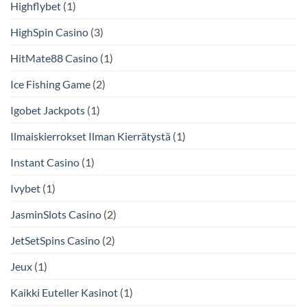
Highflybet
(1)
HighSpin Casino
(3)
HitMate88 Casino
(1)
Ice Fishing Game
(2)
Igobet Jackpots
(1)
Ilmaiskierrokset Ilman Kierrätystä
(1)
Instant Casino
(1)
Ivybet
(1)
JasminSlots Casino
(2)
JetSetSpins Casino
(2)
Jeux
(1)
Kaikki Euteller Kasinot
(1)