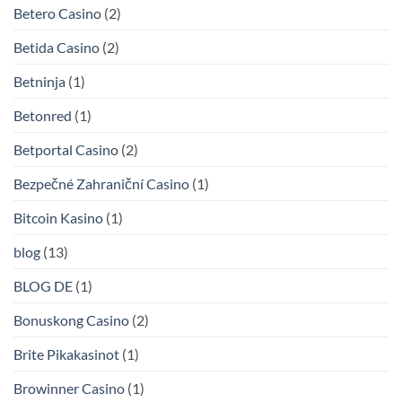
Betero Casino
(2)
Betida Casino
(2)
Betninja
(1)
Betonred
(1)
Betportal Casino
(2)
Bezpečné Zahraniční Casino
(1)
Bitcoin Kasino
(1)
blog
(13)
BLOG DE
(1)
Bonuskong Casino
(2)
Brite Pikakasinot
(1)
Browinner Casino
(1)