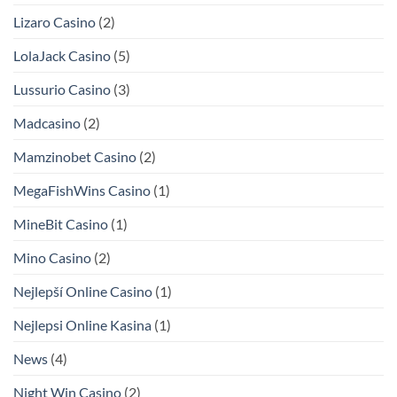
Lizaro Casino
(2)
LolaJack Casino
(5)
Lussurio Casino
(3)
Madcasino
(2)
Mamzinobet Casino
(2)
MegaFishWins Casino
(1)
MineBit Casino
(1)
Mino Casino
(2)
Nejlepší Online Casino
(1)
Nejlepsi Online Kasina
(1)
News
(4)
Night Win Casino
(2)