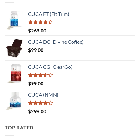
CUCA FT (Fit Trim)
Rated
$
268.00
4.33
out
of 5
CUCA DC (Divine Coffee)
$
99.00
CUCA CG (ClearGo)
Rated
$
99.00
3.50
out
of 5
CUCA (NMN)
Rated
$
299.00
4.00
out
of 5
TOP RATED