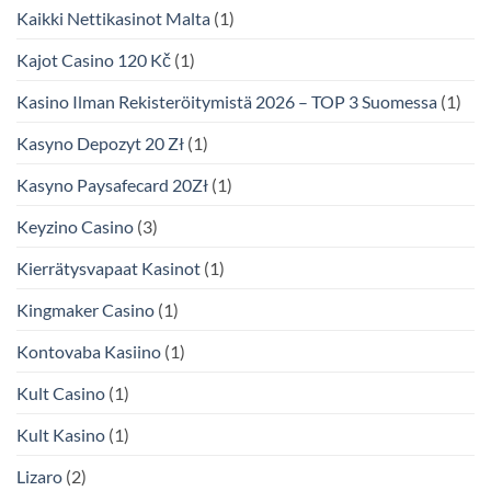
Kaikki Nettikasinot Malta
(1)
Kajot Casino 120 Kč
(1)
Kasino Ilman Rekisteröitymistä 2026 – TOP 3 Suomessa
(1)
Kasyno Depozyt 20 Zł
(1)
Kasyno Paysafecard 20Zł
(1)
Keyzino Casino
(3)
Kierrätysvapaat Kasinot
(1)
Kingmaker Casino
(1)
Kontovaba Kasiino
(1)
Kult Casino
(1)
Kult Kasino
(1)
Lizaro
(2)