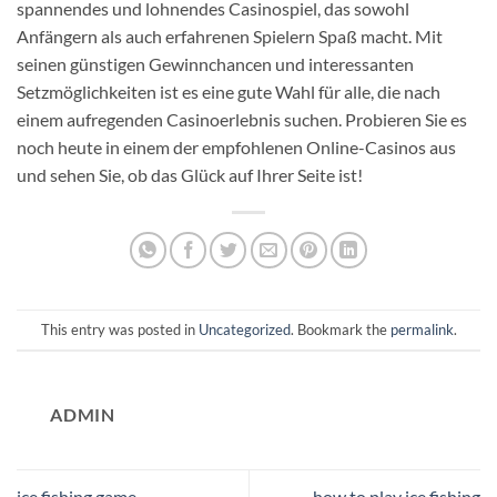
spannendes und lohnendes Casinospiel, das sowohl
Anfängern als auch erfahrenen Spielern Spaß macht. Mit
seinen günstigen Gewinnchancen und interessanten
Setzmöglichkeiten ist es eine gute Wahl für alle, die nach
einem aufregenden Casinoerlebnis suchen. Probieren Sie es
noch heute in einem der empfohlenen Online-Casinos aus
und sehen Sie, ob das Glück auf Ihrer Seite ist!
This entry was posted in
Uncategorized
. Bookmark the
permalink
.
ADMIN
ice fishing game
how to play ice fishing