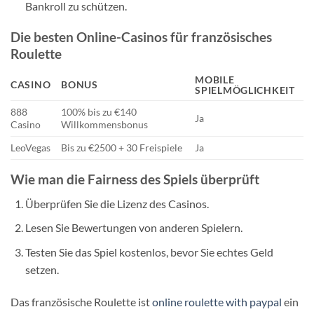
Bankroll zu schützen.
Die besten Online-Casinos für französisches
Roulette
MOBILE
CASINO
BONUS
SPIELMÖGLICHKEIT
888
100% bis zu €140
Ja
Casino
Willkommensbonus
LeoVegas
Bis zu €2500 + 30 Freispiele
Ja
Wie man die Fairness des Spiels überprüft
Überprüfen Sie die Lizenz des Casinos.
Lesen Sie Bewertungen von anderen Spielern.
Testen Sie das Spiel kostenlos, bevor Sie echtes Geld
setzen.
Das französische Roulette ist
online roulette with paypal
ein