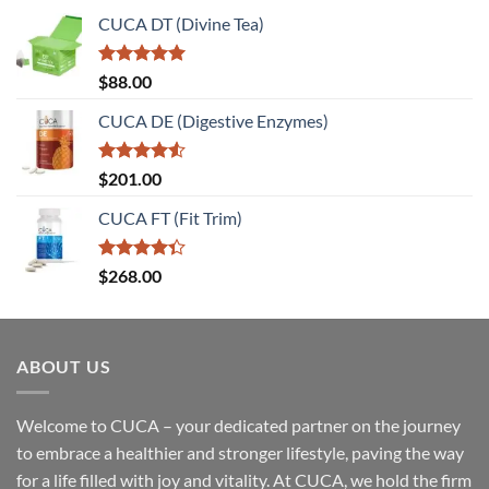
CUCA DT (Divine Tea)
Rated
5.00
$
88.00
out of 5
CUCA DE (Digestive Enzymes)
Rated
$
201.00
4.50
out
of 5
CUCA FT (Fit Trim)
Rated
$
268.00
4.33
out
of 5
ABOUT US
Welcome to CUCA – your dedicated partner on the journey
to embrace a healthier and stronger lifestyle, paving the way
for a life filled with joy and vitality. At CUCA, we hold the firm