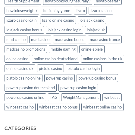
Health Supplement
howtolookyoungnaturally?
howtolosefat?
Games
howtoloseweight?
ice fishing game
lizaro
lizaro casino
lizaro casino login
lizaro online casino
lolajack casino
lolajack casino bonus
lolajack casino login
lolajack uk
mad casino
madcasino
madcasino bonus
madcasino france
madcasino promotions
mobile gaming
online-spiele
online casino
online casino deutschland
online casinos in the uk
online casino uk
pistolo casino
pistolo casino login
pistolo casino online
powerup casino
powerup casino bonus
powerup casino deutschland
powerup casino login
powerup casino online
TAG
WeightManagement
winbeast
winbeast casino
winbeast casino bonus
winbeast online casino
CATEGORIES