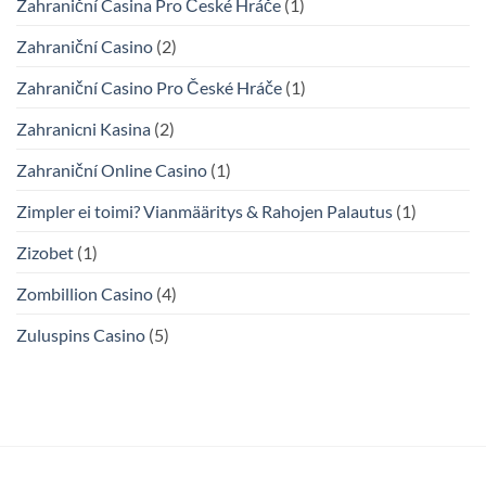
Zahraniční Casina Pro České Hráče
(1)
Zahraniční Casino
(2)
Zahraniční Casino Pro České Hráče
(1)
Zahranicni Kasina
(2)
Zahraniční Online Casino
(1)
Zimpler ei toimi? Vianmääritys & Rahojen Palautus
(1)
Zizobet
(1)
Zombillion Casino
(4)
Zuluspins Casino
(5)