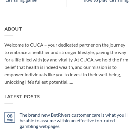
ABOUT
Welcome to CUCA – your dedicated partner on the journey
to embrace a healthier and stronger lifestyle, paving the way
for a life filled with joy and vitality. At CUCA, we hold the firm
belief that health is indeed wealth, and our mission is to
empower individuals like you to invest in their well-being,
unlocking life’s fullest potential…..
LATEST POSTS
The brand new BetRivers customer care is what you’ll
08
Aug
be able to assume within an effective top-rated
gambling webpages
No