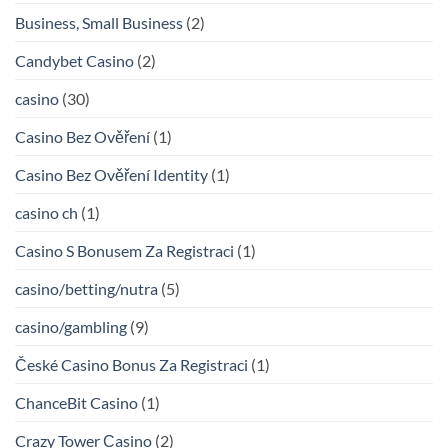
Business, Small Business
(2)
Candybet Casino
(2)
casino
(30)
Casino Bez Ověření
(1)
Casino Bez Ověření Identity
(1)
casino ch
(1)
Casino S Bonusem Za Registraci
(1)
casino/betting/nutra
(5)
casino/gambling
(9)
České Casino Bonus Za Registraci
(1)
ChanceBit Casino
(1)
Crazy Tower Сasino
(2)