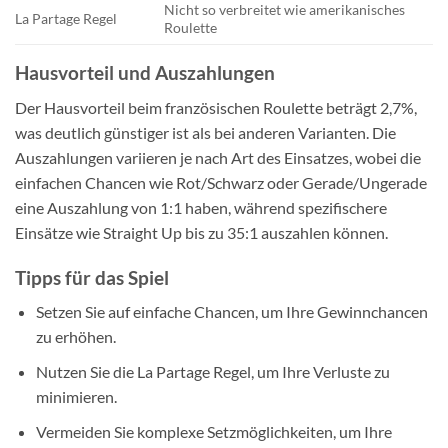
Nicht so verbreitet wie amerikanisches
La Partage Regel
Roulette
Hausvorteil und Auszahlungen
Der Hausvorteil beim französischen Roulette beträgt 2,7%,
was deutlich günstiger ist als bei anderen Varianten. Die
Auszahlungen variieren je nach Art des Einsatzes, wobei die
einfachen Chancen wie Rot/Schwarz oder Gerade/Ungerade
eine Auszahlung von 1:1 haben, während spezifischere
Einsätze wie Straight Up bis zu 35:1 auszahlen können.
Tipps für das Spiel
Setzen Sie auf einfache Chancen, um Ihre Gewinnchancen
zu erhöhen.
Nutzen Sie die La Partage Regel, um Ihre Verluste zu
minimieren.
Vermeiden Sie komplexe Setzmöglichkeiten, um Ihre