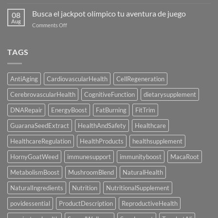
Tu
be
these
guía
able
games
Busca el jackpot olímpico tu aventura de juego
08
to
whenever
para
Aug
assume
you
on
Comments Off
la
within
are
Busca
riqueza
an
betting
el
effective
a
élite
top-
no
jackpot
TAGS
con
rated
deposit
olímpico
los
gambling
added
tu
webpages
bonus
juegos
aventura
isn�t
de
AntiAging
CardiovascularHealth
CellRegeneration
a
de
lotería
good
juego
de
choice
CerebrovascularHealth
CognitiveFunction
dietarysupplement
Winum
DNARepair
EnergyBoost
FatBurning
FitTrim
Casino
Chile
GuaranaSeedExtract
HealthAndSafety
Healthcare
HealthcareRegulation
HealthProducts
healthsupplement
HornyGoatWeed
immunesupport
immunityboost
MacaRoot
MetabolismBoost
MushroomBlend
NaturalHealth
NaturalIngredients
Nutrition
NutritionalSupplement
povidessential
ProductDescription
ReproductiveHealth