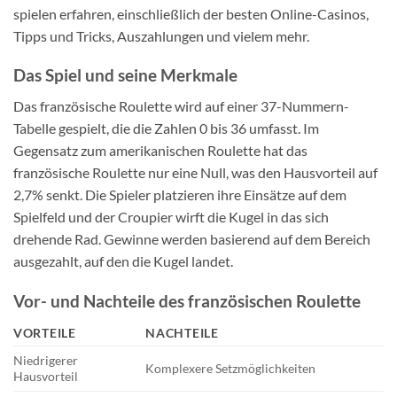
spielen erfahren, einschließlich
der besten Online-Casinos,
Tipps und Tricks, Auszahlungen und vielem mehr.
Das Spiel und seine Merkmale
Das französische Roulette wird auf einer 37-Nummern-
Tabelle gespielt, die die Zahlen 0 bis 36 umfasst. Im
Gegensatz zum amerikanischen Roulette hat das
französische Roulette nur eine Null, was den Hausvorteil auf
2,7% senkt. Die Spieler platzieren ihre Einsätze auf dem
Spielfeld und der Croupier wirft die Kugel in das sich
drehende Rad. Gewinne werden basierend auf dem Bereich
ausgezahlt, auf den die Kugel landet.
Vor- und Nachteile des französischen Roulette
VORTEILE
NACHTEILE
Niedrigerer
Komplexere Setzmöglichkeiten
Hausvorteil