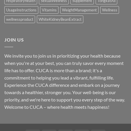
respiratoryhealth
SexualWellness
Supplement
TongkatAli
UsageInstructions
Vitamins
WeightManagement
Wellness
wellnessproduct
WhiteKidneyBeanExtract
JOIN US
We invite you to join us in prioritizing your health because
when you're at your best, you can truly savor every moment
life has to offer. CUCA is more than a brand; it's a
commitment to helping you lead a vibrant, fulfilling life.
Experience the CUCA difference and embark on a journey
towards a healthier, stronger you. Your well-being is our
priority, and we're here to support you every step of the way.
Welcome to CUCA – where health meets happiness!