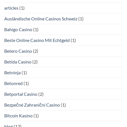
articles
(1)
Ausländische Online Casinos Schweiz
(1)
Bahigo Casino
(1)
Beste Online Casino Mit Echtgeld
(1)
Betero Casino
(2)
Betida Casino
(2)
Betninja
(1)
Betonred
(1)
Betportal Casino
(2)
Bezpečné Zahraniční Casino
(1)
Bitcoin Kasino
(1)
blog
(13)