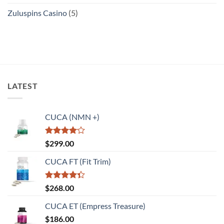
Zuluspins Casino
(5)
LATEST
CUCA (NMN +)
Rated
$
299.00
4.00
out
of 5
CUCA FT (Fit Trim)
Rated
$
268.00
4.33
out
of 5
CUCA ET (Empress Treasure)
$
186.00