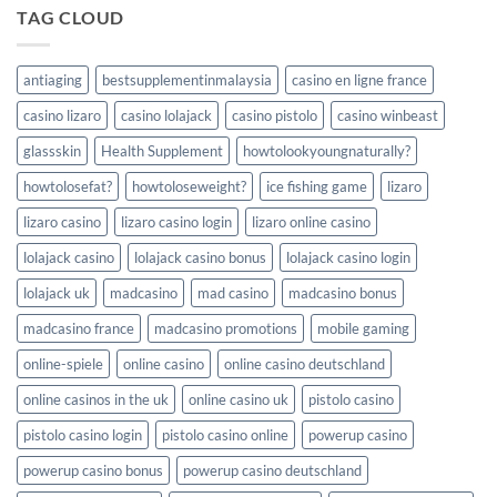
Gamble
Spinson
TAG CLOUD
Totally
Online
free
Casino
Position
in
Game
the
Online
antiaging
bestsupplementinmalaysia
casino en ligne france
UK
casino lizaro
casino lolajack
casino pistolo
casino winbeast
glassskin
Health Supplement
howtolookyoungnaturally?
howtolosefat?
howtoloseweight?
ice fishing game
lizaro
lizaro casino
lizaro casino login
lizaro online casino
lolajack casino
lolajack casino bonus
lolajack casino login
lolajack uk
madcasino
mad casino
madcasino bonus
madcasino france
madcasino promotions
mobile gaming
online-spiele
online casino
online casino deutschland
online casinos in the uk
online casino uk
pistolo casino
pistolo casino login
pistolo casino online
powerup casino
powerup casino bonus
powerup casino deutschland