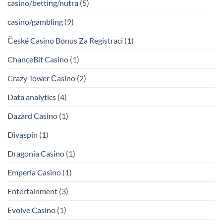
casino/betting/nutra
(5)
casino/gambling
(9)
České Casino Bonus Za Registraci
(1)
ChanceBit Casino
(1)
Crazy Tower Сasino
(2)
Data analytics
(4)
Dazard Casino
(1)
Divaspin
(1)
Dragonia Casino
(1)
Emperia Casino
(1)
Entertainment
(3)
Evolve Casino
(1)