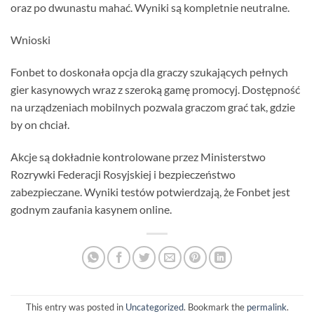
oraz po dwunastu mahać. Wyniki są kompletnie neutralne.
Wnioski
Fonbet to doskonała opcja dla graczy szukających pełnych
gier kasynowych wraz z szeroką gamę promocyj. Dostępność
na urządzeniach mobilnych pozwala graczom grać tak, gdzie
by on chciał.
Akcje są dokładnie kontrolowane przez Ministerstwo
Rozrywki Federacji Rosyjskiej i bezpieczeństwo
zabezpieczane. Wyniki testów potwierdzają, że Fonbet jest
godnym zaufania kasynem online.
This entry was posted in
Uncategorized
. Bookmark the
permalink
.