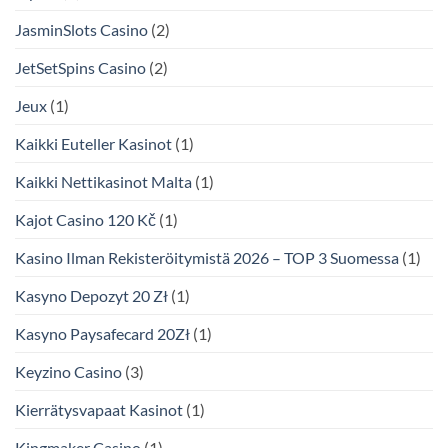
JasminSlots Casino
(2)
JetSetSpins Casino
(2)
Jeux
(1)
Kaikki Euteller Kasinot
(1)
Kaikki Nettikasinot Malta
(1)
Kajot Casino 120 Kč
(1)
Kasino Ilman Rekisteröitymistä 2026 – TOP 3 Suomessa
(1)
Kasyno Depozyt 20 Zł
(1)
Kasyno Paysafecard 20Zł
(1)
Keyzino Casino
(3)
Kierrätysvapaat Kasinot
(1)
Kingmaker Casino
(1)