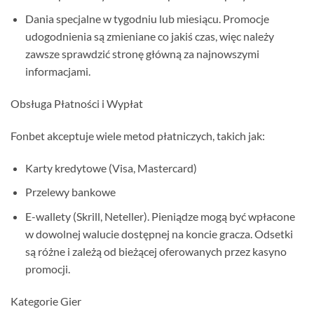
Dania specjalne w tygodniu lub miesiącu. Promocje
udogodnienia są zmieniane co jakiś czas, więc należy
zawsze sprawdzić stronę główną za najnowszymi
informacjami.
Obsługa Płatności i Wypłat
Fonbet akceptuje wiele metod płatniczych, takich jak:
Karty kredytowe (Visa, Mastercard)
Przelewy bankowe
E-wallety (Skrill, Neteller). Pieniądze mogą być wpłacone
w dowolnej walucie dostępnej na koncie gracza. Odsetki
są różne i zależą od bieżącej oferowanych przez kasyno
promocji.
Kategorie Gier