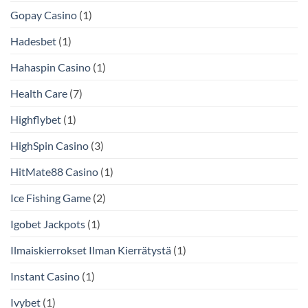
Gopay Casino
(1)
Hadesbet
(1)
Hahaspin Casino
(1)
Health Care
(7)
Highflybet
(1)
HighSpin Casino
(3)
HitMate88 Casino
(1)
Ice Fishing Game
(2)
Igobet Jackpots
(1)
Ilmaiskierrokset Ilman Kierrätystä
(1)
Instant Casino
(1)
Ivybet
(1)