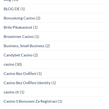
BLOG DE
(1)
Bonuskong Casino
(2)
Brite Pikakasinot
(1)
Browinner Casino
(1)
Business, Small Business
(2)
Candybet Casino
(2)
casino
(30)
Casino Bez Ověření
(1)
Casino Bez Ověření Identity
(1)
casino ch
(1)
Casino S Bonusem Za Registraci
(1)