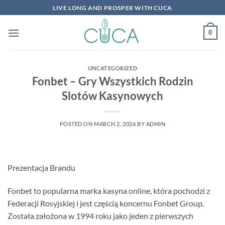
Skip
LIVE LONG AND PROSPER WITH CUCA
to
content
0
UNCATEGORIZED
Fonbet – Gry Wszystkich Rodzin
Slotów Kasynowych
POSTED ON
MARCH 2, 2026
BY
ADMIN
Prezentacja Brandu
Fonbet to popularna marka kasyna online, która pochodzi z
Federacji Rosyjskiej i jest częścią koncernu Fonbet Group.
Została założona w 1994 roku jako jeden z pierwszych