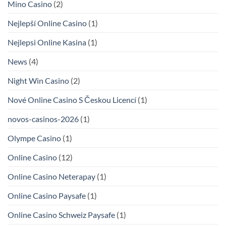
Mino Casino
(2)
Nejlepší Online Casino
(1)
Nejlepsi Online Kasina
(1)
News
(4)
Night Win Casino
(2)
Nové Online Casino S Českou Licencí
(1)
novos-casinos-2026
(1)
Olympe Casino
(1)
Online Casino
(12)
Online Casino Neterapay
(1)
Online Casino Paysafe
(1)
Online Casino Schweiz Paysafe
(1)