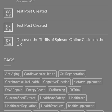
on
Comments Off
Savor
positive
Test Post Created
08
outcomes:
Aug
No
beat
Comments
the
on
Test Post Created
07
Test
odds
Post
Aug
No
and
Created
Comments
manage
on
Discover the Thrills of Spinson Online Casino in the
your
07
Test
Post
Aug
UK
gambling
Created
funds
No
at
Comments
on
winum
TAGS
Discover
casino
the
Thrills
of
Spinson
AntiAging
CardiovascularHealth
CellRegeneration
Online
Casino
CerebrovascularHealth
CognitiveFunction
dietarysupplement
in
the
UK
DNARepair
EnergyBoost
FatBurning
FitTrim
GuaranaSeedExtract
HealthAndSafety
Healthcare
HealthcareRegulation
HealthProducts
healthsupplement