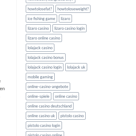
howtolosefat?
howtoloseweight?
ice fishing game
lizaro
lizaro casino
lizaro casino login
lizaro online casino
lolajack casino
lolajack casino bonus
lolajack casino login
lolajack uk
mobile gaming
e
online-casino-angebote
ten
s
online-spiele
online casino
online casino deutschland
online casino uk
pistolo casino
pistolo casino login
pistolo casino online