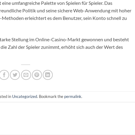
et eine umfangreiche Palette von Spielen für Spieler. Das
reundliche Politik und seine sichere Web-Anwendung mit hoher
s-Methoden erleichtert es dem Benutzer, sein Konto schnell zu
ne starke Stellung im Online-Casino-Markt gewonnen und besteht
ie Zahl der Spieler zunimmt, erhöht sich auch der Wert des
sted in
Uncategorized
. Bookmark the
permalink
.