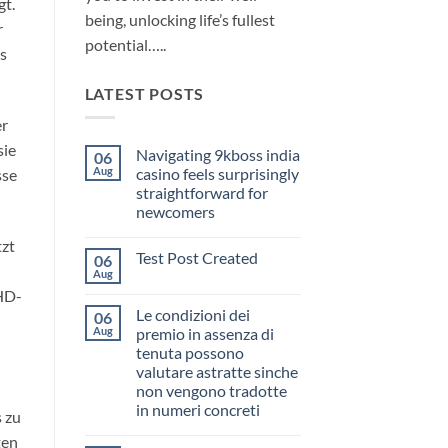
gt.
being, unlocking life’s fullest
r
potential…..
as
LATEST POSTS
er
sie
Navigating 9kboss india
06
Aug
casino feels surprisingly
sse
straightforward for
newcomers
No
tzt
Comments
Test Post Created
06
on
Navigating
Aug
No
9kboss
Comments
 HD-
india
on
casino
Le condizioni dei
06
Test
feels
Post
Aug
premio in assenza di
surprisingly
Created
straightforward
tenuta possono
for
valutare astratte sinche
newcomers
non vengono tradotte
in numeri concreti
 zu
No
ten
Comments