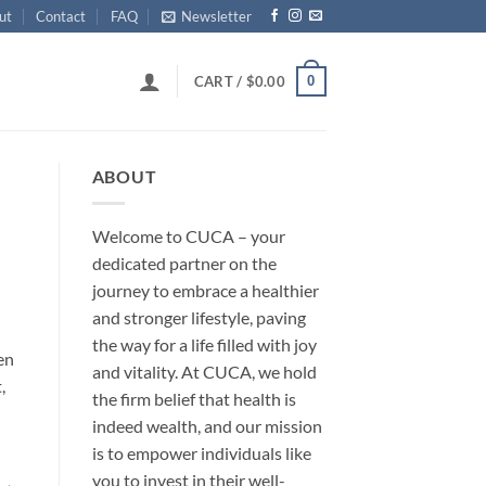
ut
Contact
FAQ
Newsletter
0
CART /
$
0.00
ABOUT
Welcome to CUCA – your
dedicated partner on the
journey to embrace a healthier
and stronger lifestyle, paving
the way for a life filled with joy
en
and vitality. At CUCA, we hold
,
the firm belief that health is
indeed wealth, and our mission
is to empower individuals like
you to invest in their well-