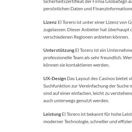
Sicherheitszertifikat der Firma GlobalSign au
persönlichen Daten und Finanzinformationen
Lizenz
El Torero ist unter einer Lizenz von
zugelassen. Dieser Anbieter hat überhaupt d
verschiedenen Regionen anbieten können.
Unterstützung
El Torero ist ein Unternehm
professionelle Team als sehr freundlich. We
können sie kontaktieren werden.
UX-Design
Das Layout des Casinos bietet vi
Suchfunktion zur Vereinfachung der Suche n
sind auf einer einfachen, leicht zu versteh
auch unterwegs genutzt werden.
Leistung
El Torero ist bekannt für hohe Le
moderner Technologie, schneller und effizie