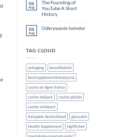
The Founding of
06
on
zt
Le
Aug
YouTube A Short
condizioni
History
dei
premio
No
in
Comments
assenza
Odkrywanie twindor
06
on
di
The
Aug
g
tenuta
No
Founding
possono
Comments
of
valutare
on
YouTube
astratte
Odkrywanie
A
TAG CLOUD
sinche
twindor
Short
non
History
vengono
tradotte
in
antiaging
beautifulskin
numeri
concreti
bestsupplementinmalaysia
ie
casino en ligne france
casino lolajack
casino pistolo
casino winbeast
freispiele deutschland
glassskin
Health Supplement
highflybet
howtolookyoungnaturally?