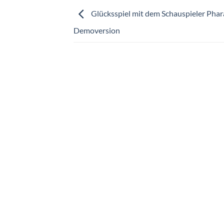
Glücksspiel mit dem Schauspieler Phar
Demoversion