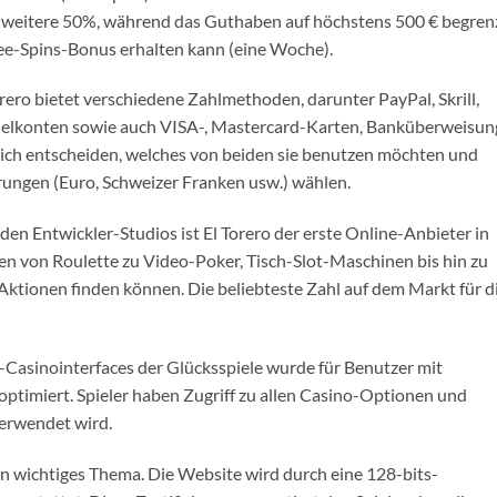
 weitere 50%, während das Guthaben auf höchstens 500 € begren
ree-Spins-Bonus erhalten kann (eine Woche).
orero bietet verschiedene Zahlmethoden, darunter PayPal, Skrill,
Spielkonten sowie auch VISA-, Mastercard-Karten, Banküberweisun
 sich entscheiden, welches von beiden sie benutzen möchten und
gen (Euro, Schweizer Franken usw.) wählen.
n Entwickler-Studios ist El Torero der erste Online-Anbieter in
en von Roulette zu Video-Poker, Tisch-Slot-Maschinen bis hin zu
Aktionen finden können. Die beliebteste Zahl auf dem Markt für d
-Casinointerfaces der Glücksspiele wurde für Benutzer mit
ptimiert. Spieler haben Zugriff zu allen Casino-Optionen und
erwendet wird.
 ein wichtiges Thema. Die Website wird durch eine 128-bits-