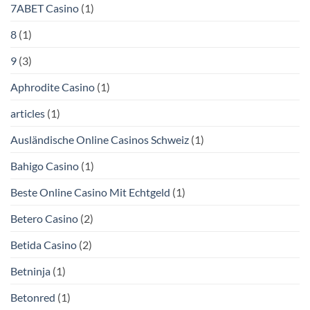
7ABET Casino
(1)
8
(1)
9
(3)
Aphrodite Casino
(1)
articles
(1)
Ausländische Online Casinos Schweiz
(1)
Bahigo Casino
(1)
Beste Online Casino Mit Echtgeld
(1)
Betero Casino
(2)
Betida Casino
(2)
Betninja
(1)
Betonred
(1)