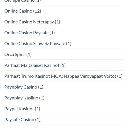
Online Casino
(12)
Online Casino Neterapay
(1)
Online Casino Paysafe
(1)
Online Casino Schweiz Paysafe
(1)
Orca Spins
(1)
Parhaat Maltalaiset Kasinot
(1)
Parhaat Trumo Kasinot MGA: Nappaa Verovapaat Voitot
(1)
Paynplay Casino
(1)
Paynplay Kasiino
(1)
Paypal Kasinot
(1)
Paysafe Casino
(1)