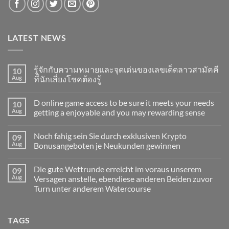
LATEST NEWS
รู้จักกับความหมายและจุดเด่นของเลขเด็ดลาวสามัคคี
10
Aug
ที่นักเสี่ยงโชคต้องรู้
No
Comments
D online game access to be sure it meets your needs
10
on
รู้จัก
Aug
getting a enjoyable and you may rewarding sense
กับ
ความ
No
หมาย
Comments
Noch fahig sein Sie durch exklusiven Krypto
09
และ
on
จุด
D
Aug
Bonusangeboten je Neukunden gewinnen
เด่น
online
ของ
game
No
เลข
access
Comments
Die gute Wettrunde erreicht im voraus unserem
09
เด็ด
to
on
ลาว
be
Noch
Aug
Versagen anstelle, ebendiese anderen Beiden zuvor
สามัคคี
sure
fahig
Turn unter anderem Watercourse
ที่
it
sein
นัก
meets
Sie
No
เสี่ยง
your
durch
Comments
โชค
needs
exklusiven
on
ต้อง
getting
Krypto
TAGS
Die
รู้
a
Bonusangeboten
gute
enjoyable
je