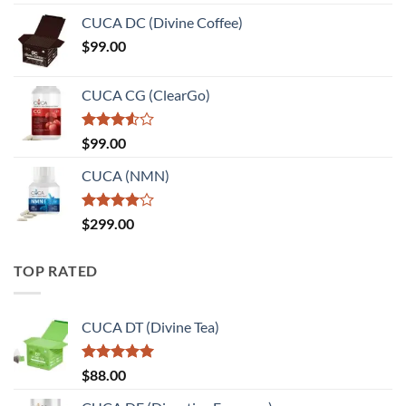
4.33
out
of 5
CUCA DC (Divine Coffee)
$
99.00
CUCA CG (ClearGo)
Rated
$
99.00
3.50
out
of 5
CUCA (NMN)
Rated
$
299.00
4.00
out
of 5
TOP RATED
CUCA DT (Divine Tea)
Rated
5.00
$
88.00
out of 5