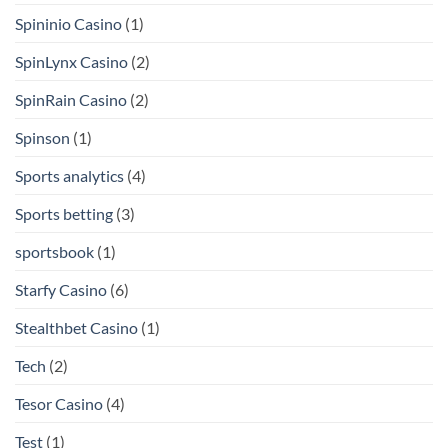
Spininio Casino
(1)
SpinLynx Casino
(2)
SpinRain Casino
(2)
Spinson
(1)
Sports analytics
(4)
Sports betting
(3)
sportsbook
(1)
Starfy Casino
(6)
Stealthbet Casino
(1)
Tech
(2)
Tesor Casino
(4)
Test
(1)