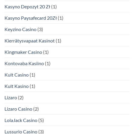
Kasyno Depozyt 20 Zł
(1)
Kasyno Paysafecard 20Zł
(1)
Keyzino Casino
(3)
Kierrätysvapaat Kasinot
(1)
Kingmaker Casino
(1)
Kontovaba Kasiino
(1)
Kult Casino
(1)
Kult Kasino
(1)
Lizaro
(2)
Lizaro Casino
(2)
LolaJack Casino
(5)
Lussurio Casino
(3)