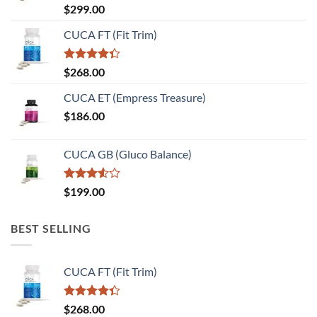
Rated
$
299.00
4.00
out
of 5
CUCA FT (Fit Trim)
Rated
$
268.00
4.33
out
of 5
CUCA ET (Empress Treasure)
$
186.00
CUCA GB (Gluco Balance)
Rated
$
199.00
3.50
out
of 5
BEST SELLING
CUCA FT (Fit Trim)
Rated
$
268.00