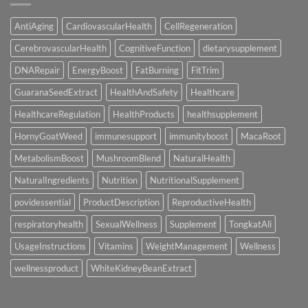
Wettrunde
and
Neukunden
erreicht
you
gewinnen
im
AntiAging
CardiovascularHealth
CellRegeneration
may
voraus
rewarding
unserem
sense
CerebrovascularHealth
CognitiveFunction
dietarysupplement
Versagen
anstelle,
ebendiese
DNARepair
EnergyBoost
FatBurning
FitTrim
anderen
Beiden
GuaranaSeedExtract
HealthAndSafety
Healthcare
zuvor
Turn
unter
HealthcareRegulation
HealthProducts
healthsupplement
anderem
Watercourse
HornyGoatWeed
immunesupport
immunityboost
MacaRoot
MetabolismBoost
MushroomBlend
NaturalHealth
NaturalIngredients
Nutrition
NutritionalSupplement
povidessential
ProductDescription
ReproductiveHealth
respiratoryhealth
SexualWellness
Supplement
TongkatAli
UsageInstructions
Vitamins
WeightManagement
Wellness
wellnessproduct
WhiteKidneyBeanExtract