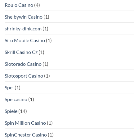
Roulo Casino
(4)
Shelbywin Casino
(1)
shrinky-dink.com
(1)
Siru Mobile Casino
(1)
Skrill Casino Cz
(1)
Slotorado Casino
(1)
Slotosport Casino
(1)
Spei
(1)
Speicasino
(1)
Spiele
(14)
Spin Million Casino
(1)
SpinChester Casino
(1)