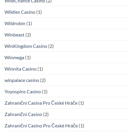
WildChance Casino
(2)
Wildies Casino
(1)
Wildrobin
(1)
Winbeast
(2)
WinKingdom Casino
(2)
Winmega
(1)
Winnita Casino
(1)
winpalace casino
(2)
Yoyospins Casino
(1)
Zahraniční Casina Pro České Hráče
(1)
Zahraniční Casino
(2)
Zahraniční Casino Pro České Hráče
(1)