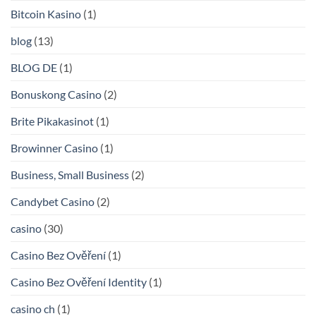
Bitcoin Kasino
(1)
blog
(13)
BLOG DE
(1)
Bonuskong Casino
(2)
Brite Pikakasinot
(1)
Browinner Casino
(1)
Business, Small Business
(2)
Candybet Casino
(2)
casino
(30)
Casino Bez Ověření
(1)
Casino Bez Ověření Identity
(1)
casino ch
(1)