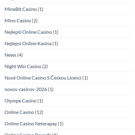
MineBit Casino
(1)
Mino Casino
(2)
Nejlepší Online Casino
(1)
Nejlepsi Online Kasina
(1)
News
(4)
Night Win Casino
(2)
Nové Online Casino S Českou Licencí
(1)
novos-casinos-2026
(1)
Olympe Casino
(1)
Online Casino
(12)
Online Casino Neterapay
(1)
Online Casino Paysafe
(1)