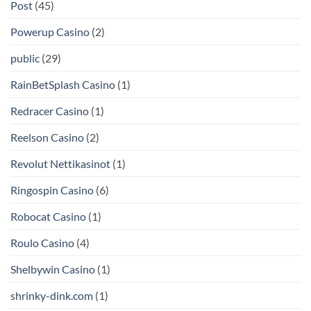
Post
(45)
Powerup Casino
(2)
public
(29)
RainBetSplash Casino
(1)
Redracer Casino
(1)
Reelson Casino
(2)
Revolut Nettikasinot
(1)
Ringospin Casino
(6)
Robocat Casino
(1)
Roulo Casino
(4)
Shelbywin Casino
(1)
shrinky-dink.com
(1)