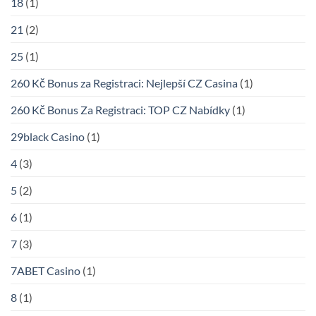
18
(1)
21
(2)
25
(1)
260 Kč Bonus za Registraci: Nejlepší CZ Casina
(1)
260 Kč Bonus Za Registraci: TOP CZ Nabídky
(1)
29black Casino
(1)
4
(3)
5
(2)
6
(1)
7
(3)
7ABET Casino
(1)
8
(1)