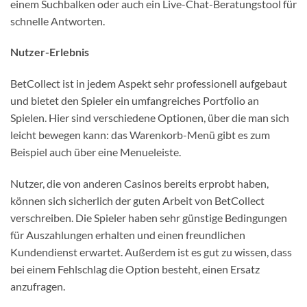
einem Suchbalken oder auch ein Live-Chat-Beratungstool für
schnelle Antworten.
Nutzer-Erlebnis
BetCollect ist in jedem Aspekt sehr professionell aufgebaut
und bietet den Spieler ein umfangreiches Portfolio an
Spielen. Hier sind verschiedene Optionen, über die man sich
leicht bewegen kann: das Warenkorb-Menü gibt es zum
Beispiel auch über eine Menueleiste.
Nutzer, die von anderen Casinos bereits erprobt haben,
können sich sicherlich der guten Arbeit von BetCollect
verschreiben. Die Spieler haben sehr günstige Bedingungen
für Auszahlungen erhalten und einen freundlichen
Kundendienst erwartet. Außerdem ist es gut zu wissen, dass
bei einem Fehlschlag die Option besteht, einen Ersatz
anzufragen.