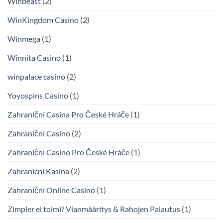
Winbeast
(2)
WinKingdom Casino
(2)
Winmega
(1)
Winnita Casino
(1)
winpalace casino
(2)
Yoyospins Casino
(1)
Zahraniční Casina Pro České Hráče
(1)
Zahraniční Casino
(2)
Zahraniční Casino Pro České Hráče
(1)
Zahranicni Kasina
(2)
Zahraniční Online Casino
(1)
Zimpler ei toimi? Vianmääritys & Rahojen Palautus
(1)