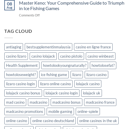
el
Master Keno: Your Comprehensive Guide to Triumph
effective
a
élite
08
top-
no
jackpot
Aug
in Ice Fishing Games
con
rated
deposit
olímpico
los
gambling
added
on
Comments Off
tu
webpages
bonus
juegos
Master
aventura
isn�t
de
a
Keno:
de
lotería
good
Your
TAG CLOUD
juego
de
choice
Comprehensive
Winum
Guide
Casino
to
Chile
antiaging
bestsupplementinmalaysia
casino en ligne france
Triumph
in
casino lizaro
casino lolajack
casino pistolo
casino winbeast
Ice
Fishing
Health Supplement
howtolookyoungnaturally?
howtolosefat?
Games
howtoloseweight?
ice fishing game
lizaro
lizaro casino
lizaro casino login
lizaro online casino
lolajack casino
lolajack casino bonus
lolajack casino login
lolajack uk
mad casino
madcasino
madcasino bonus
madcasino france
madcasino promotions
mobile gaming
online-spiele
online casino
online casino deutschland
online casinos in the uk