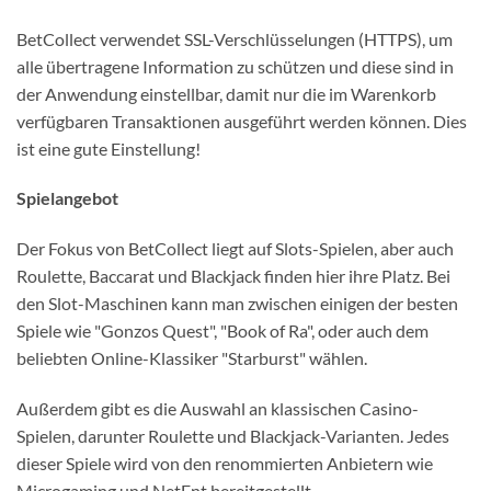
BetCollect verwendet SSL-Verschlüsselungen (HTTPS), um
alle übertragene Information zu schützen und diese sind in
der Anwendung einstellbar, damit nur die im Warenkorb
verfügbaren Transaktionen ausgeführt werden können. Dies
ist eine gute Einstellung!
Spielangebot
Der Fokus von BetCollect liegt auf Slots-Spielen, aber auch
Roulette, Baccarat und Blackjack finden hier ihre Platz. Bei
den Slot-Maschinen kann man zwischen einigen der besten
Spiele wie "Gonzos Quest", "Book of Ra", oder auch dem
beliebten Online-Klassiker "Starburst" wählen.
Außerdem gibt es die Auswahl an klassischen Casino-
Spielen, darunter Roulette und Blackjack-Varianten. Jedes
dieser Spiele wird von den renommierten Anbietern wie
Microgaming und NetEnt bereitgestellt.