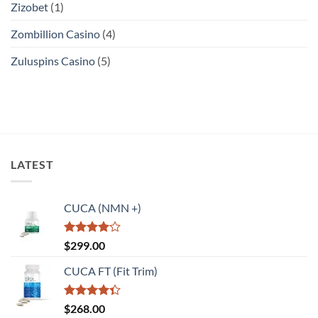
Zizobet
(1)
Zombillion Casino
(4)
Zuluspins Casino
(5)
LATEST
CUCA (NMN +)
Rated
$
299.00
4.00
out
of 5
CUCA FT (Fit Trim)
Rated
$
268.00