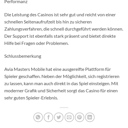
Performanz
Die Leistung des Casinos ist sehr gut und reicht von einer
schnellen Seitenaufrufzeit bis hin zu sicheren
Zahlungsverfahren, die schnell durchgeführt werden können.
Der Support ist ebenfalls stark präsent und bietet direkte
Hilfe bei Fragen oder Problemen.
Schlussbemerkung
Avia Masters Mobile hat eine ausgereifte Plattform für
Spieler geschaffen. Neben der Möglichkeit, sich registrieren
zu lassen, kann man auch direkt in das Spiel einsteigen. Mit
moderner Grafik und Sicherheit sorgt das Casino für einen
sehr guten Spieler-Erlebnis.