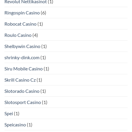
Revolut Nettikasinot
(1)
Ringospin Casino
(6)
Robocat Casino
(1)
Roulo Casino
(4)
Shelbywin Casino
(1)
shrinky-dink.com
(1)
Siru Mobile Casino
(1)
Skrill Casino Cz
(1)
Slotorado Casino
(1)
Slotosport Casino
(1)
Spei
(1)
Speicasino
(1)