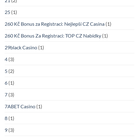
21
(2)
25
(1)
260 Kč Bonus za Registraci: Nejlepší CZ Casina
(1)
260 Kč Bonus Za Registraci: TOP CZ Nabídky
(1)
29black Casino
(1)
4
(3)
5
(2)
6
(1)
7
(3)
7ABET Casino
(1)
8
(1)
9
(3)