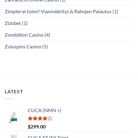
Zimpler ei toimi? Vianmääritys & Rahojen Palautus
(1)
Zizobet
(1)
Zombillion Casino
(4)
Zuluspins Casino
(5)
LATEST
CUCA (NMN +)
Rated
$
299.00
4.00
out
of 5
CUCA FT (Fit Trim)