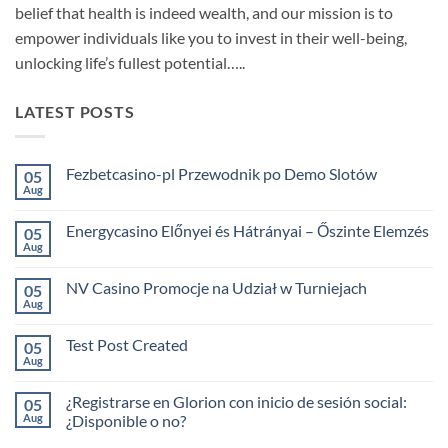
belief that health is indeed wealth, and our mission is to
empower individuals like you to invest in their well-being,
unlocking life’s fullest potential…..
LATEST POSTS
Fezbetcasino-pl Przewodnik po Demo Slotów
05
Aug
No
Comments
on
Energycasino Előnyei és Hátrányai – Őszinte Elemzés
05
Fezbetcasino-
pl
Aug
No
Przewodnik
Comments
po
on
Demo
NV Casino Promocje na Udział w Turniejach
05
Energycasino
Slotów
Előnyei
Aug
No
és
Comments
Hátrányai
on
–
Test Post Created
05
NV
Őszinte
Casino
Aug
No
Elemzés
Promocje
Comments
na
on
Udział
¿Registrarse en Glorion con inicio de sesión social:
05
Test
w
Post
Aug
¿Disponible o no?
Turniejach
Created
No