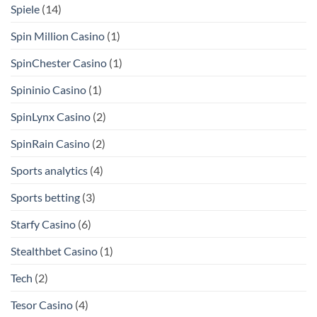
Spiele
(14)
Spin Million Casino
(1)
SpinChester Casino
(1)
Spininio Casino
(1)
SpinLynx Casino
(2)
SpinRain Casino
(2)
Sports analytics
(4)
Sports betting
(3)
Starfy Casino
(6)
Stealthbet Casino
(1)
Tech
(2)
Tesor Casino
(4)