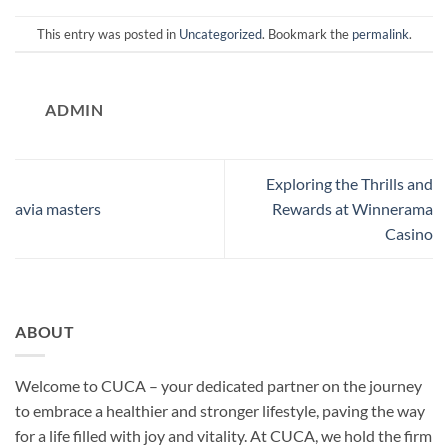
This entry was posted in
Uncategorized
. Bookmark the
permalink
.
ADMIN
Exploring the Thrills and
avia masters
Rewards at Winnerama
Casino
ABOUT
Welcome to CUCA – your dedicated partner on the journey
to embrace a healthier and stronger lifestyle, paving the way
for a life filled with joy and vitality. At CUCA, we hold the firm