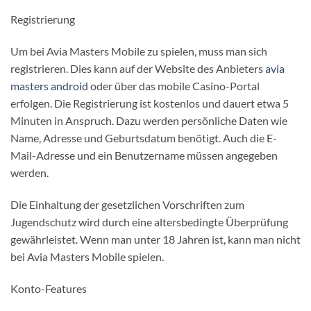
Registrierung
Um bei Avia Masters Mobile zu spielen, muss man sich
registrieren. Dies kann auf der Website des Anbieters
avia
masters android
oder über das mobile Casino-Portal
erfolgen. Die Registrierung ist kostenlos und dauert etwa 5
Minuten in Anspruch. Dazu werden persönliche Daten wie
Name, Adresse und Geburtsdatum benötigt. Auch die E-
Mail-Adresse und ein Benutzername müssen angegeben
werden.
Die Einhaltung der gesetzlichen Vorschriften zum
Jugendschutz wird durch eine altersbedingte Überprüfung
gewährleistet. Wenn man unter 18 Jahren ist, kann man nicht
bei Avia Masters Mobile spielen.
Konto-Features