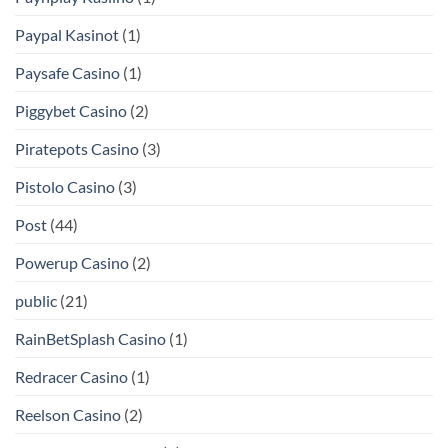
Paypal Kasinot
(1)
Paysafe Casino
(1)
Piggybet Casino
(2)
Piratepots Casino
(3)
Pistolo Casino
(3)
Post
(44)
Powerup Casino
(2)
public
(21)
RainBetSplash Casino
(1)
Redracer Casino
(1)
Reelson Casino
(2)