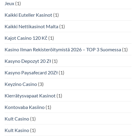
Jeux
(1)
Kaikki Euteller Kasinot
(1)
Kaikki Nettikasinot Malta
(1)
Kajot Casino 120 Kč
(1)
Kasino Ilman Rekisteröitymistä 2026 – TOP 3 Suomessa
(1)
Kasyno Depozyt 20 Zł
(1)
Kasyno Paysafecard 20Zł
(1)
Keyzino Casino
(3)
Kierrätysvapaat Kasinot
(1)
Kontovaba Kasiino
(1)
Kult Casino
(1)
Kult Kasino
(1)