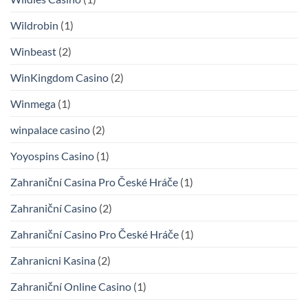
Wildrobin
(1)
Winbeast
(2)
WinKingdom Casino
(2)
Winmega
(1)
winpalace casino
(2)
Yoyospins Casino
(1)
Zahraniční Casina Pro České Hráče
(1)
Zahraniční Casino
(2)
Zahraniční Casino Pro České Hráče
(1)
Zahranicni Kasina
(2)
Zahraniční Online Casino
(1)