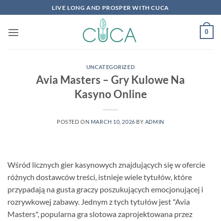
Skip
LIVE LONG AND PROSPER WITH CUCA
to
content
0
UNCATEGORIZED
Avia Masters – Gry Kulowe Na
Kasyno Online
POSTED ON
MARCH 10, 2026
BY
ADMIN
Wśród licznych gier kasynowych znajdujących się w ofercie
różnych dostawców treści, istnieje wiele tytułów, które
przypadają na gusta graczy poszukujących emocjonującej i
rozrywkowej zabawy. Jednym z tych tytułów jest "Avia
Masters", popularna gra slotowa zaprojektowana przez