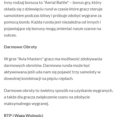
Inny rodzaj bonusa to "Aerial Battle" – bonus gry, który
składa się z dziewięciu rund w czasie które gracz steruje
samolotem podczas bitwy i próbuje zdobyć wygrane za
pomocą bomb. Każda runda jest niezależna od innych i
pojawiające się bonusy mogą zmieniać nasze szanse na
sukces.
Darmowe Obroty
W grze "Avia Masters" gracz ma możliwość zdobywania
darmowych obrotów. Darmowa runda może być
aktywowana jeśli uda nam się pojawić trzy samoloty w
dowolnej kombinacji na pięciu rzędach.
Darmowe obroty to świetny sposób na uzyskanie wygranych,
a także dla gracza zwiększenie szans na zdobycie
maksymalnego wygranej.
RTP i Waga Wolności