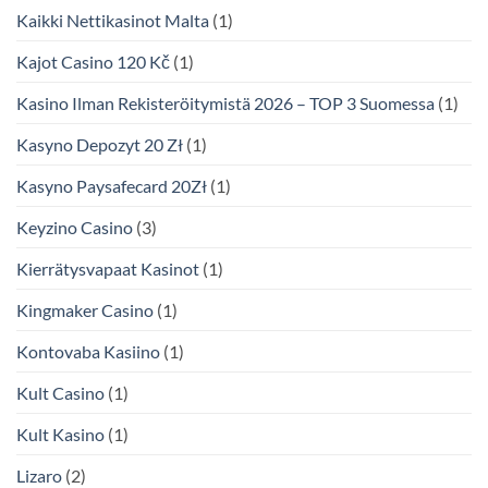
Kaikki Nettikasinot Malta
(1)
Kajot Casino 120 Kč
(1)
Kasino Ilman Rekisteröitymistä 2026 – TOP 3 Suomessa
(1)
Kasyno Depozyt 20 Zł
(1)
Kasyno Paysafecard 20Zł
(1)
Keyzino Casino
(3)
Kierrätysvapaat Kasinot
(1)
Kingmaker Casino
(1)
Kontovaba Kasiino
(1)
Kult Casino
(1)
Kult Kasino
(1)
Lizaro
(2)