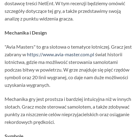
dostawcę treści NetEnt. W tym recenzji będziemy omówić
szczegóły dotyczące tej gry, a także przedstawimy swoją
analizę z punktu widzenia gracza.
Mechanika i Design
"Avia Masters" to gra slotowa o tematyce lotniczej. Gracz jest
zabrany w
https://www.avia-master.com.pl
świat historii
lotnictwa, gdzie ma możliwość sterowania samolotami
podczas bitwy w powietrzu. W grze znajduje się pięć rzędów
symboli oraz 20 linii wygranej, co daje nam duże możliwości
uzyskania wygranych.
Mechanika gry jest prostsza i bardziej intuicyjna niż w innych
slotach. Gracz może sterować samolotem, a także zdobywać
punkty za niszczenie celów nieprzyjacielskich oraz osiąganie
rekordowych prędkości.
Symbole