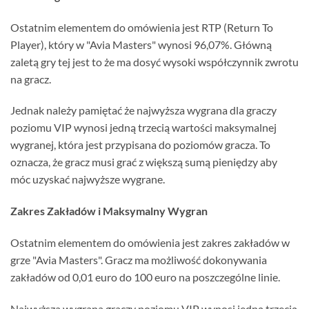
Ostatnim elementem do omówienia jest RTP (Return To
Player), który w "Avia Masters" wynosi 96,07%. Główną
zaletą gry tej jest to że ma dosyć wysoki współczynnik zwrotu
na gracz.
Jednak należy pamiętać że najwyższa wygrana dla graczy
poziomu VIP wynosi jedną trzecią wartości maksymalnej
wygranej, która jest przypisana do poziomów gracza. To
oznacza, że gracz musi grać z większą sumą pieniędzy aby
móc uzyskać najwyższe wygrane.
Zakres Zakładów i Maksymalny Wygran
Ostatnim elementem do omówienia jest zakres zakładów w
grze "Avia Masters". Gracz ma możliwość dokonywania
zakładów od 0,01 euro do 100 euro na poszczególne linie.
Najwyższa wygrana graczy poziomu VIP wynosi jedną trzecią