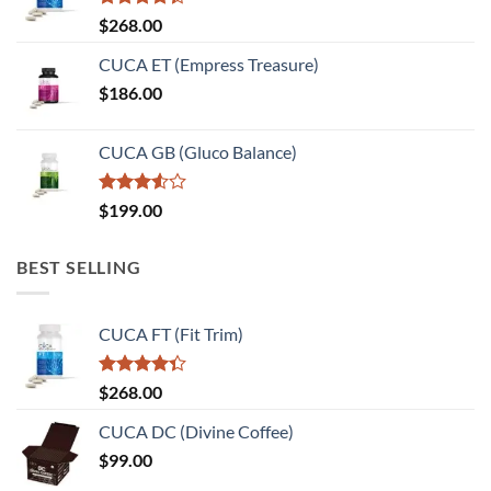
Rated
$
268.00
4.33
out
of 5
CUCA ET (Empress Treasure)
$
186.00
CUCA GB (Gluco Balance)
Rated
$
199.00
3.50
out
of 5
BEST SELLING
CUCA FT (Fit Trim)
Rated
$
268.00
4.33
out
of 5
CUCA DC (Divine Coffee)
$
99.00