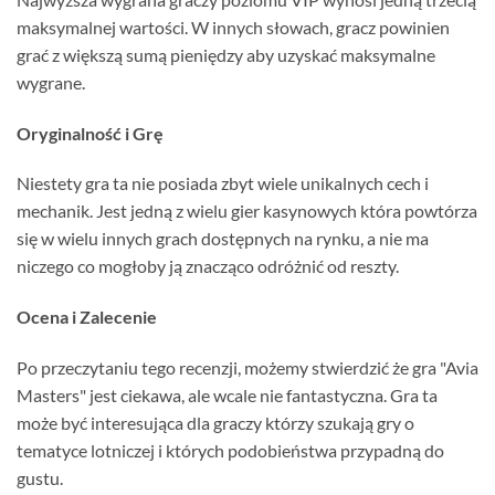
maksymalnej wartości. W innych słowach, gracz powinien
grać z większą sumą pieniędzy aby uzyskać maksymalne
wygrane.
Oryginalność i Grę
Niestety gra ta nie posiada zbyt wiele unikalnych cech i
mechanik. Jest jedną z wielu gier kasynowych która powtórza
się w wielu innych grach dostępnych na rynku, a nie ma
niczego co mogłoby ją znacząco odróżnić od reszty.
Ocena i Zalecenie
Po przeczytaniu tego recenzji, możemy stwierdzić że gra "Avia
Masters" jest ciekawa, ale wcale nie fantastyczna. Gra ta
może być interesująca dla graczy którzy szukają gry o
tematyce lotniczej i których podobieństwa przypadną do
gustu.