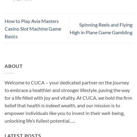
How to Play Avia Masters
Spinning Reels and Flying
Casino Slot Machine Game
High in Plane Game Gambling
Basics
ABOUT
Welcome to CUCA – your dedicated partner on the journey
to embrace a healthier and stronger lifestyle, paving the way
for a life filled with joy and vitality. At CUCA, we hold the firm
belief that health is indeed wealth, and our mission is to
empower individuals like you to invest in their well-being,
unlocking life’s fullest potential…..
LATEST POSTS