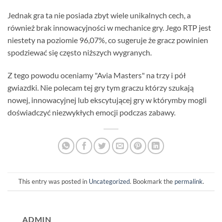
Jednak gra ta nie posiada zbyt wiele unikalnych cech, a
również brak innowacyjności w mechanice gry. Jego RTP jest
niestety na poziomie 96,07%, co sugeruje że gracz powinien
spodziewać się często niższych wygranych.
Z tego powodu oceniamy "Avia Masters" na trzy i pół
gwiazdki. Nie polecam tej gry tym graczu którzy szukają
nowej, innowacyjnej lub ekscytującej gry w którymby mogli
doświadczyć niezwykłych emocji podczas zabawy.
This entry was posted in
Uncategorized
. Bookmark the
permalink
.
ADMIN