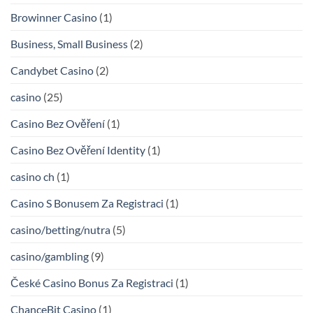
Browinner Casino
(1)
Business, Small Business
(2)
Candybet Casino
(2)
casino
(25)
Casino Bez Ověření
(1)
Casino Bez Ověření Identity
(1)
casino ch
(1)
Casino S Bonusem Za Registraci
(1)
casino/betting/nutra
(5)
casino/gambling
(9)
České Casino Bonus Za Registraci
(1)
ChanceBit Casino
(1)