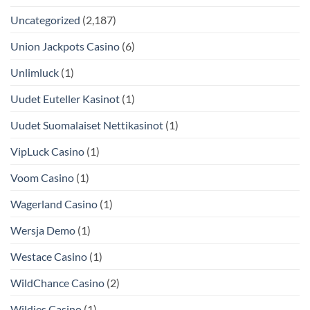
Uncategorized
(2,187)
Union Jackpots Casino
(6)
Unlimluck
(1)
Uudet Euteller Kasinot
(1)
Uudet Suomalaiset Nettikasinot
(1)
VipLuck Casino
(1)
Voom Casino
(1)
Wagerland Casino
(1)
Wersja Demo
(1)
Westace Casino
(1)
WildChance Casino
(2)
Wildies Casino
(1)