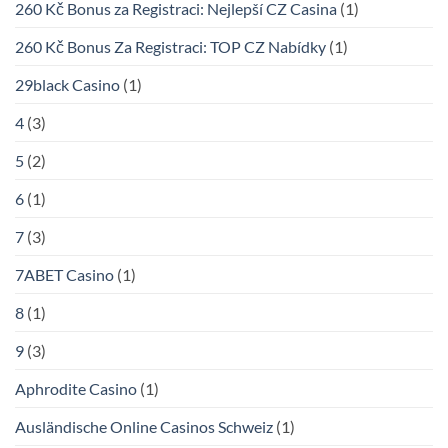
260 Kč Bonus za Registraci: Nejlepší CZ Casina
(1)
260 Kč Bonus Za Registraci: TOP CZ Nabídky
(1)
29black Casino
(1)
4
(3)
5
(2)
6
(1)
7
(3)
7ABET Casino
(1)
8
(1)
9
(3)
Aphrodite Casino
(1)
Ausländische Online Casinos Schweiz
(1)