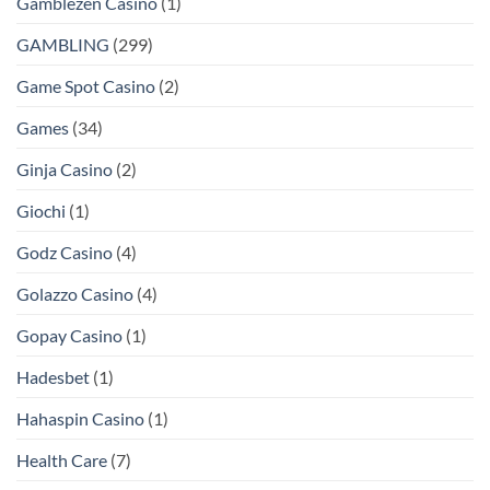
Gamblezen Casino
(1)
GAMBLING
(299)
Game Spot Casino
(2)
Games
(34)
Ginja Casino
(2)
Giochi
(1)
Godz Casino
(4)
Golazzo Casino
(4)
Gopay Casino
(1)
Hadesbet
(1)
Hahaspin Casino
(1)
Health Care
(7)