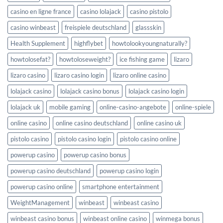
the
Einstieg
betting
casino en ligne france
casino lolajack
casino pistolo
überraschend
landscape
mühelos
und
casino winbeast
freispiele deutschland
glassskin
schnell
Health Supplement
highflybet
howtolookyoungnaturally?
howtolosefat?
howtoloseweight?
ice fishing game
lizaro
lizaro casino
lizaro casino login
lizaro online casino
lolajack casino
lolajack casino bonus
lolajack casino login
lolajack uk
mobile gaming
online-casino-angebote
online-spiele
online casino
online casino deutschland
online casino uk
pistolo casino
pistolo casino login
pistolo casino online
powerup casino
powerup casino bonus
powerup casino deutschland
powerup casino login
powerup casino online
smartphone entertainment
WeightManagement
winbeast
winbeast casino
winbeast casino bonus
winbeast online casino
winmega bonus