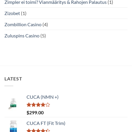
Zimpler ei toimi? Vianmääritys & Rahojen Palautus
(1)
Zizobet
(1)
Zombillion Casino
(4)
Zuluspins Casino
(5)
LATEST
CUCA (NMN +)
Rated
$
299.00
4.00
out
of 5
CUCA FT (Fit Trim)