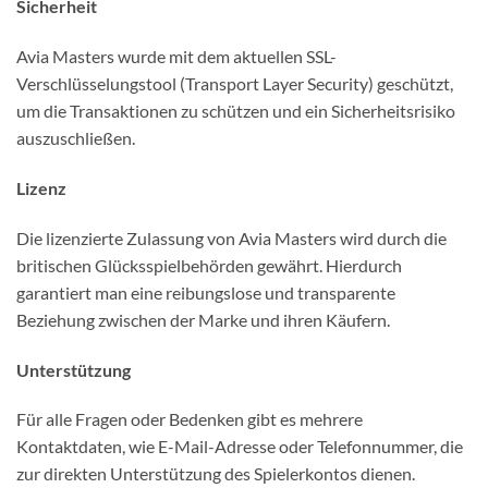
Sicherheit
Avia Masters wurde mit dem aktuellen SSL-
Verschlüsselungstool (Transport Layer Security) geschützt,
um die Transaktionen zu schützen und ein Sicherheitsrisiko
auszuschließen.
Lizenz
Die lizenzierte Zulassung von Avia Masters wird durch die
britischen Glücksspielbehörden gewährt. Hierdurch
garantiert man eine reibungslose und transparente
Beziehung zwischen der Marke und ihren Käufern.
Unterstützung
Für alle Fragen oder Bedenken gibt es mehrere
Kontaktdaten, wie E-Mail-Adresse oder Telefonnummer, die
zur direkten Unterstützung des Spielerkontos dienen.