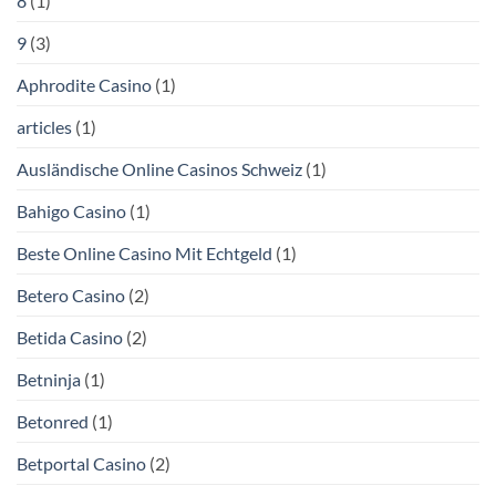
8
(1)
9
(3)
Aphrodite Casino
(1)
articles
(1)
Ausländische Online Casinos Schweiz
(1)
Bahigo Casino
(1)
Beste Online Casino Mit Echtgeld
(1)
Betero Casino
(2)
Betida Casino
(2)
Betninja
(1)
Betonred
(1)
Betportal Casino
(2)