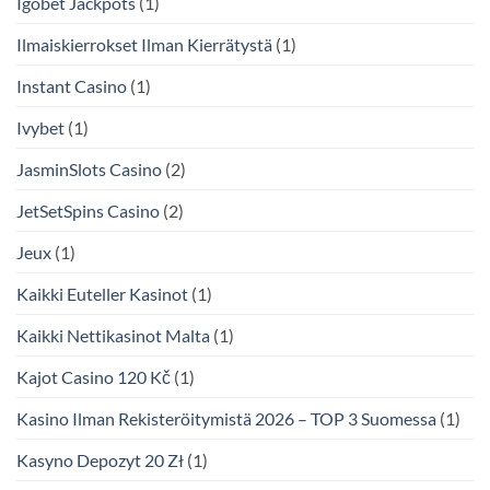
Igobet Jackpots
(1)
Ilmaiskierrokset Ilman Kierrätystä
(1)
Instant Casino
(1)
Ivybet
(1)
JasminSlots Casino
(2)
JetSetSpins Casino
(2)
Jeux
(1)
Kaikki Euteller Kasinot
(1)
Kaikki Nettikasinot Malta
(1)
Kajot Casino 120 Kč
(1)
Kasino Ilman Rekisteröitymistä 2026 – TOP 3 Suomessa
(1)
Kasyno Depozyt 20 Zł
(1)