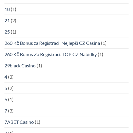
18
(1)
21
(2)
25
(1)
260 Kč Bonus za Registraci: Nejlepší CZ Casina
(1)
260 Kč Bonus Za Registraci: TOP CZ Nabídky
(1)
29black Casino
(1)
4
(3)
5
(2)
6
(1)
7
(3)
7ABET Casino
(1)