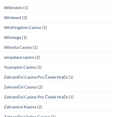
Wildrobin
(1)
Winbeast
(2)
WinKingdom Casino
(2)
Winmega
(1)
Winnita Casino
(1)
winpalace casino
(2)
Yoyospins Casino
(1)
Zahraniční Casina Pro České Hráče
(1)
Zahraniční Casino
(2)
Zahraniční Casino Pro České Hráče
(1)
Zahranicni Kasina
(2)
Zahraniční Online Casino
(1)