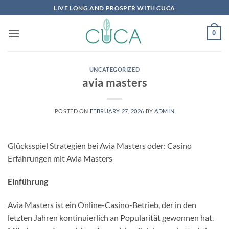
Skip
LIVE LONG AND PROSPER WITH CUCA
to
content
0
UNCATEGORIZED
avia masters
POSTED ON
FEBRUARY 27, 2026
BY
ADMIN
Glücksspiel Strategien bei Avia Masters oder: Casino
Erfahrungen mit Avia Masters
Einführung
Avia Masters ist ein Online-Casino-Betrieb, der in den
letzten Jahren kontinuierlich an Popularität gewonnen hat.