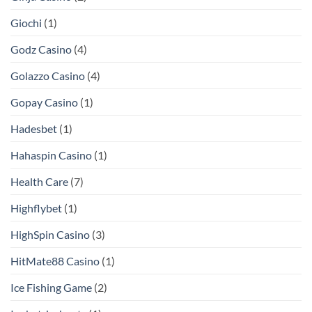
Giochi
(1)
Godz Casino
(4)
Golazzo Casino
(4)
Gopay Casino
(1)
Hadesbet
(1)
Hahaspin Casino
(1)
Health Care
(7)
Highflybet
(1)
HighSpin Casino
(3)
HitMate88 Casino
(1)
Ice Fishing Game
(2)