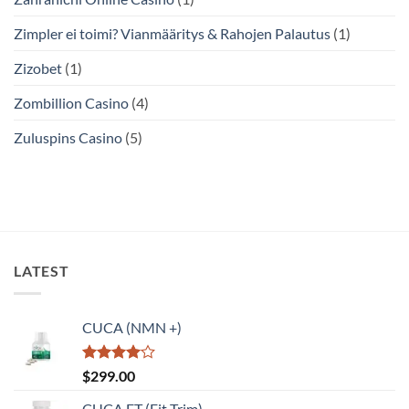
Zimpler ei toimi? Vianmääritys & Rahojen Palautus
(1)
Zizobet
(1)
Zombillion Casino
(4)
Zuluspins Casino
(5)
LATEST
CUCA (NMN +)
Rated
$
299.00
4.00
out
of 5
CUCA FT (Fit Trim)