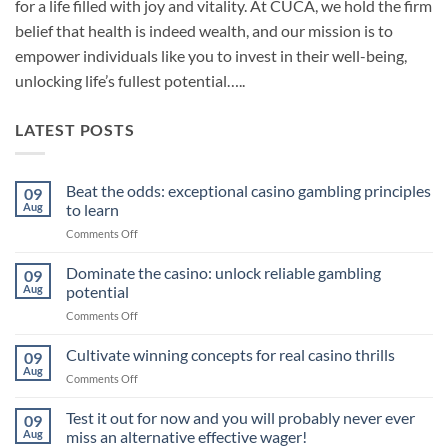
for a life filled with joy and vitality. At CUCA, we hold the firm
belief that health is indeed wealth, and our mission is to
empower individuals like you to invest in their well-being,
unlocking life’s fullest potential…..
LATEST POSTS
Beat the odds: exceptional casino gambling principles
09
Aug
to learn
on
Comments Off
Beat
the
Dominate the casino: unlock reliable gambling
09
odds:
Aug
potential
exceptional
on
Comments Off
casino
Dominate
gambling
the
Cultivate winning concepts for real casino thrills
principles
09
casino:
to
Aug
on
Comments Off
unlock
learn
Cultivate
reliable
winning
Test it out for now and you will probably never ever
gambling
09
concepts
Aug
miss an alternative effective wager!
potential
for