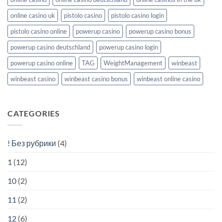
online casino uk
pistolo casino
pistolo casino login
pistolo casino online
powerup casino
powerup casino bonus
powerup casino deutschland
powerup casino login
powerup casino online
TAG
WeightManagement
winbeast
winbeast casino
winbeast casino bonus
winbeast online casino
CATEGORIES
! Без рубрики
(4)
1
(12)
10
(2)
11
(2)
12
(6)