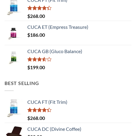
Rated
$
268.00
4.33
out
of 5
CUCA ET (Empress Treasure)
$
186.00
CUCA GB (Gluco Balance)
Rated
$
199.00
3.50
out
of 5
BEST SELLING
CUCA FT (Fit Trim)
Rated
$
268.00
4.33
out
of 5
CUCA DC (Divine Coffee)