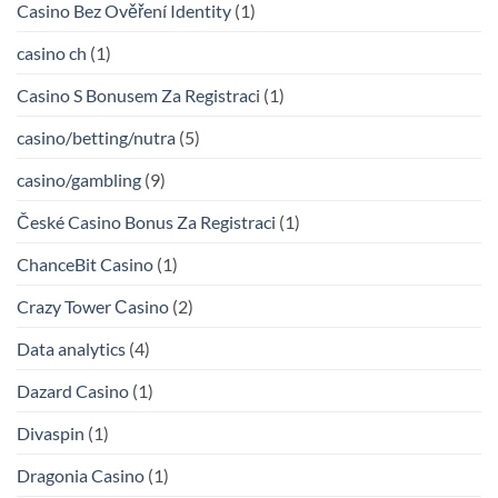
Casino Bez Ověření Identity
(1)
casino ch
(1)
Casino S Bonusem Za Registraci
(1)
casino/betting/nutra
(5)
casino/gambling
(9)
České Casino Bonus Za Registraci
(1)
ChanceBit Casino
(1)
Crazy Tower Сasino
(2)
Data analytics
(4)
Dazard Casino
(1)
Divaspin
(1)
Dragonia Casino
(1)