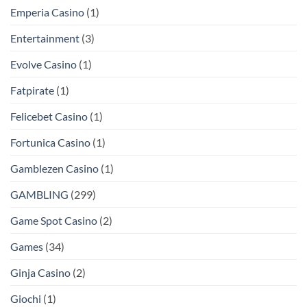
Emperia Casino
(1)
Entertainment
(3)
Evolve Casino
(1)
Fatpirate
(1)
Felicebet Casino
(1)
Fortunica Casino
(1)
Gamblezen Casino
(1)
GAMBLING
(299)
Game Spot Casino
(2)
Games
(34)
Ginja Casino
(2)
Giochi
(1)