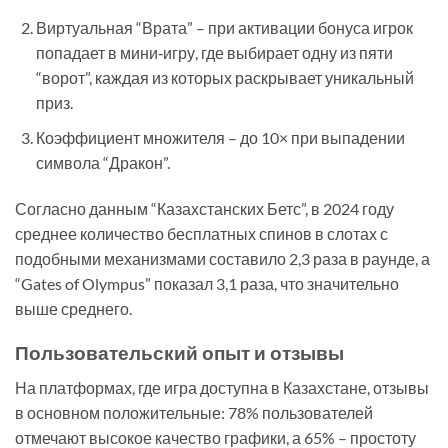
Виртуальная “Врата” – при активации бонуса игрок
попадает в мини‑игру, где выбирает одну из пяти
“ворот”, каждая из которых раскрывает уникальный
приз.
Коэффициент множителя – до 10× при выпадении
символа “Дракон”.
Согласно данным “Казахстанских Бетс”, в 2024 году
среднее количество бесплатных спинов в слотах с
подобными механизмами составило 2,3 раза в раунде, а
“Gates of Olympus” показал 3,1 раза, что значительно
выше среднего.
Пользовательский опыт и отзывы
На платформах, где игра доступна в Казахстане, отзывы
в основном положительные: 78% пользователей
отмечают высокое качество графики, а 65% – простоту