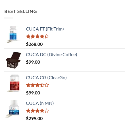
of 5
BEST SELLING
CUCA FT (Fit Trim)
Rated
$
268.00
4.33
out
of 5
CUCA DC (Divine Coffee)
$
99.00
CUCA CG (ClearGo)
Rated
$
99.00
3.50
out
of 5
CUCA (NMN)
Rated
$
299.00
4.00
out
of 5