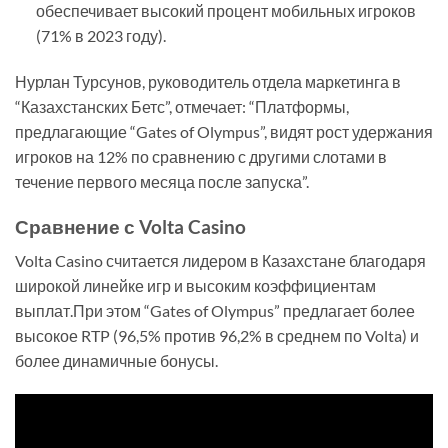
обеспечивает высокий процент мобильных игроков
(71% в 2023 году).
Нурлан Турсунов, руководитель отдела маркетинга в
“Казахстанских Бетс”, отмечает: “Платформы,
предлагающие “Gates of Olympus”, видят рост удержания
игроков на 12% по сравнению с другими слотами в
течение первого месяца после запуска”.
Сравнение с Volta Casino
Volta Casino считается лидером в Казахстане благодаря
широкой линейке игр и высоким коэффициентам
выплат.При этом “Gates of Olympus” предлагает более
высокое RTP (96,5% против 96,2% в среднем по Volta) и
более динамичные бонусы.