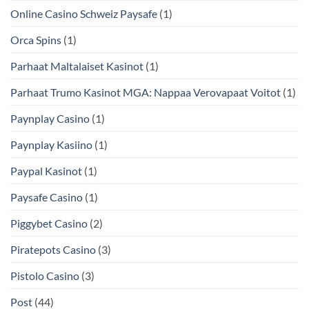
Online Casino Schweiz Paysafe
(1)
Orca Spins
(1)
Parhaat Maltalaiset Kasinot
(1)
Parhaat Trumo Kasinot MGA: Nappaa Verovapaat Voitot
(1)
Paynplay Casino
(1)
Paynplay Kasiino
(1)
Paypal Kasinot
(1)
Paysafe Casino
(1)
Piggybet Casino
(2)
Piratepots Casino
(3)
Pistolo Casino
(3)
Post
(44)