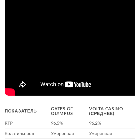
GATES OF
VOLTA CASINO
ПОКАЗАТЕЛЬ
OLYMPUS
(СРЕДНЕЕ)
RTP
96,5%
96,2%
Волатильность
Умеренная
Умеренная