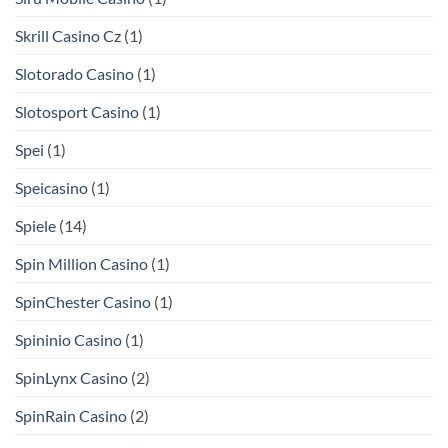
Skrill Casino Cz
(1)
Slotorado Casino
(1)
Slotosport Casino
(1)
Spei
(1)
Speicasino
(1)
Spiele
(14)
Spin Million Casino
(1)
SpinChester Casino
(1)
Spininio Casino
(1)
SpinLynx Casino
(2)
SpinRain Casino
(2)