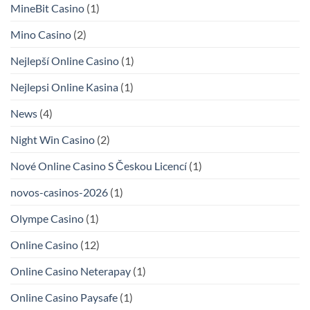
MineBit Casino
(1)
Mino Casino
(2)
Nejlepší Online Casino
(1)
Nejlepsi Online Kasina
(1)
News
(4)
Night Win Casino
(2)
Nové Online Casino S Českou Licencí
(1)
novos-casinos-2026
(1)
Olympe Casino
(1)
Online Casino
(12)
Online Casino Neterapay
(1)
Online Casino Paysafe
(1)