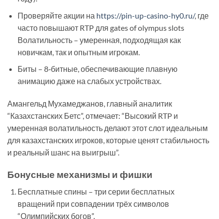
Проверяйте акции на
https://pin-up-casino-hy0.ru/
, где
часто повышают RTP для gates of olympus slots
Волатильность – умеренная, подходящая как
новичкам, так и опытным игрокам.
Биты – 8‑битные, обеспечивающие плавную
анимацию даже на слабых устройствах.
Амангельд Мухамеджанов, главный аналитик
“Казахстанских Бетс”, отмечает: “Высокий RTP и
умеренная волатильность делают этот слот идеальным
для казахстанских игроков, которые ценят стабильность
и реальный шанс на выигрыш”.
Бонусные механизмы и фишки
Бесплатные спины – три серии бесплатных
вращений при совпадении трёх символов
“Олимпийских богов”.