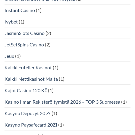
Instant Casino
(1)
Ivybet
(1)
JasminSlots Casino
(2)
JetSetSpins Casino
(2)
Jeux
(1)
Kaikki Euteller Kasinot
(1)
Kaikki Nettikasinot Malta
(1)
Kajot Casino 120 Kč
(1)
Kasino Ilman Rekisteröitymistä 2026 – TOP 3 Suomessa
(1)
Kasyno Depozyt 20 Zł
(1)
Kasyno Paysafecard 20Zł
(1)