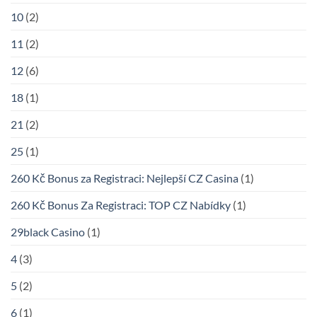
10
(2)
11
(2)
12
(6)
18
(1)
21
(2)
25
(1)
260 Kč Bonus za Registraci: Nejlepší CZ Casina
(1)
260 Kč Bonus Za Registraci: TOP CZ Nabídky
(1)
29black Casino
(1)
4
(3)
5
(2)
6
(1)