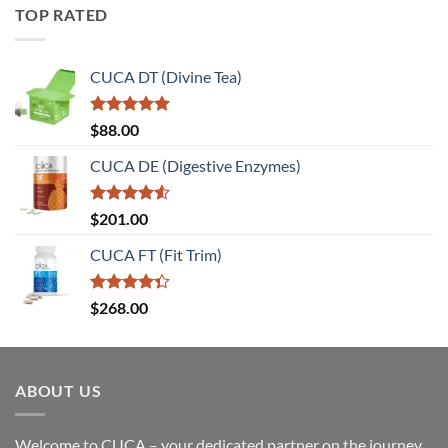
TOP RATED
CUCA DT (Divine Tea)
Rated
5.00
$
88.00
out of 5
CUCA DE (Digestive Enzymes)
Rated
$
201.00
4.50
out
of 5
CUCA FT (Fit Trim)
Rated
$
268.00
4.33
out
of 5
ABOUT US
Welcome to CUCA – your dedicated partner on the journey