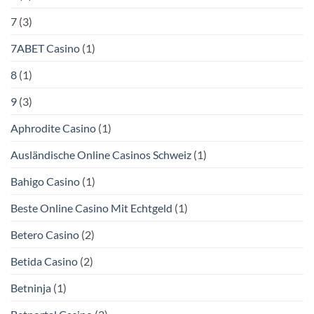
7
(3)
7ABET Casino
(1)
8
(1)
9
(3)
Aphrodite Casino
(1)
Ausländische Online Casinos Schweiz
(1)
Bahigo Casino
(1)
Beste Online Casino Mit Echtgeld
(1)
Betero Casino
(2)
Betida Casino
(2)
Betninja
(1)