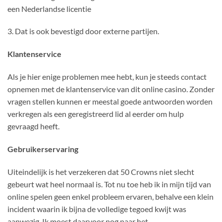
een Nederlandse licentie
3. Dat is ook bevestigd door externe partijen.
Klantenservice
Als je hier enige problemen mee hebt, kun je steeds contact
opnemen met de klantenservice van dit online casino. Zonder
vragen stellen kunnen er meestal goede antwoorden worden
verkregen als een geregistreerd lid al eerder om hulp
gevraagd heeft.
Gebruikerservaring
Uiteindelijk is het verzekeren dat 50 Crowns niet slecht
gebeurt wat heel normaal is. Tot nu toe heb ik in mijn tijd van
online spelen geen enkel probleem ervaren, behalve een klein
incident waarin ik bijna de volledige tegoed kwijt was
aanwezig. Ik moest daarvoor nog naar het