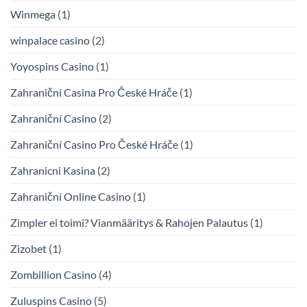
Winmega
(1)
winpalace casino
(2)
Yoyospins Casino
(1)
Zahraniční Casina Pro České Hráče
(1)
Zahraniční Casino
(2)
Zahraniční Casino Pro České Hráče
(1)
Zahranicni Kasina
(2)
Zahraniční Online Casino
(1)
Zimpler ei toimi? Vianmääritys & Rahojen Palautus
(1)
Zizobet
(1)
Zombillion Casino
(4)
Zuluspins Casino
(5)