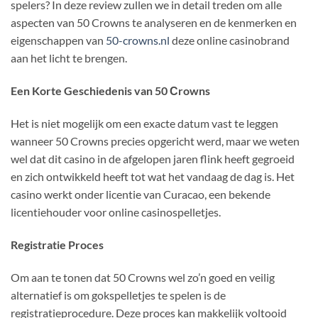
spelers? In deze review zullen we in detail treden om alle
aspecten van 50 Crowns te analyseren en de kenmerken en
eigenschappen van
50-crowns.nl
deze online casinobrand
aan het licht te brengen.
Een Korte Geschiedenis van 50 Сrowns
Het is niet mogelijk om een exacte datum vast te leggen
wanneer 50 Crowns precies opgericht werd, maar we weten
wel dat dit casino in de afgelopen jaren flink heeft gegroeid
en zich ontwikkeld heeft tot wat het vandaag de dag is. Het
casino werkt onder licentie van Curacao, een bekende
licentiehouder voor online casinospelletjes.
Registratie Proces
Om aan te tonen dat 50 Crowns wel zo’n goed en veilig
alternatief is om gokspelletjes te spelen is de
registratieprocedure. Deze proces kan makkelijk voltooid