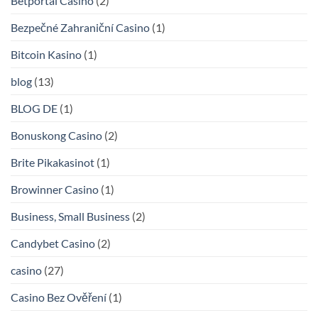
Betportal Casino
(2)
Bezpečné Zahraniční Casino
(1)
Bitcoin Kasino
(1)
blog
(13)
BLOG DE
(1)
Bonuskong Casino
(2)
Brite Pikakasinot
(1)
Browinner Casino
(1)
Business, Small Business
(2)
Candybet Casino
(2)
casino
(27)
Casino Bez Ověření
(1)