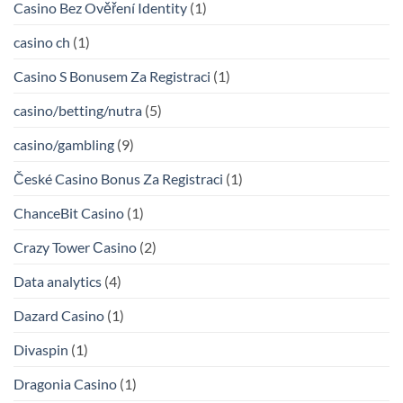
Casino Bez Ověření Identity
(1)
casino ch
(1)
Casino S Bonusem Za Registraci
(1)
casino/betting/nutra
(5)
casino/gambling
(9)
České Casino Bonus Za Registraci
(1)
ChanceBit Casino
(1)
Crazy Tower Сasino
(2)
Data analytics
(4)
Dazard Casino
(1)
Divaspin
(1)
Dragonia Casino
(1)