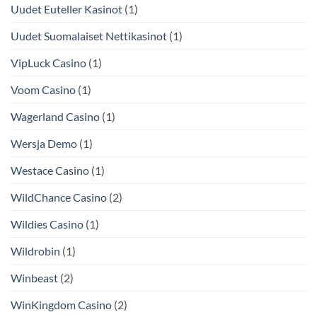
Uudet Euteller Kasinot
(1)
Uudet Suomalaiset Nettikasinot
(1)
VipLuck Casino
(1)
Voom Casino
(1)
Wagerland Casino
(1)
Wersja Demo
(1)
Westace Casino
(1)
WildChance Casino
(2)
Wildies Casino
(1)
Wildrobin
(1)
Winbeast
(2)
WinKingdom Casino
(2)