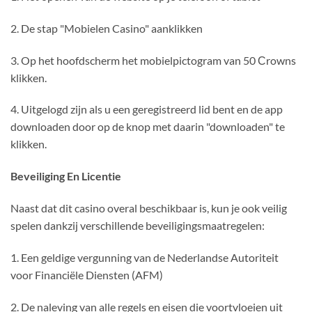
2. De stap "Mobielen Casino" aanklikken
3. Op het hoofdscherm het mobielpictogram van 50 Сrowns
klikken.
4. Uitgelogd zijn als u een geregistreerd lid bent en de app
downloaden door op de knop met daarin "downloaden" te
klikken.
Beveiliging En Licentie
Naast dat dit casino overal beschikbaar is, kun je ook veilig
spelen dankzij verschillende beveiligingsmaatregelen:
1. Een geldige vergunning van de Nederlandse Autoriteit
voor Financiële Diensten (AFM)
2. De naleving van alle regels en eisen die voortvloeien uit