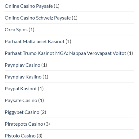
Online Casino Paysafe
(1)
Online Casino Schweiz Paysafe
(1)
Orca Spins
(1)
Parhaat Maltalaiset Kasinot
(1)
Parhaat Trumo Kasinot MGA: Nappaa Verovapaat Voitot
(1)
Paynplay Casino
(1)
Paynplay Kasiino
(1)
Paypal Kasinot
(1)
Paysafe Casino
(1)
Piggybet Casino
(2)
Piratepots Casino
(3)
Pistolo Casino
(3)