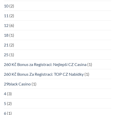
10
(2)
11
(2)
12
(6)
18
(1)
21
(2)
25
(1)
260 Kč Bonus za Registraci: Nejlepší CZ Casina
(1)
260 Kč Bonus Za Registraci: TOP CZ Nabídky
(1)
29black Casino
(1)
4
(3)
5
(2)
6
(1)