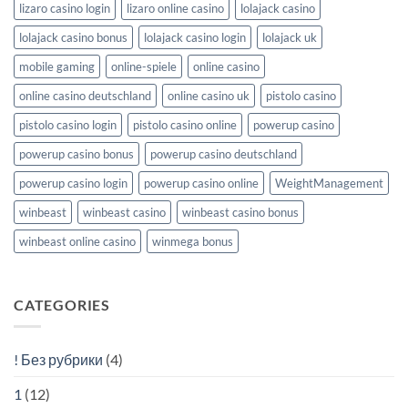
lizaro casino login
lizaro online casino
lolajack casino
lolajack casino bonus
lolajack casino login
lolajack uk
mobile gaming
online-spiele
online casino
online casino deutschland
online casino uk
pistolo casino
pistolo casino login
pistolo casino online
powerup casino
powerup casino bonus
powerup casino deutschland
powerup casino login
powerup casino online
WeightManagement
winbeast
winbeast casino
winbeast casino bonus
winbeast online casino
winmega bonus
CATEGORIES
! Без рубрики
(4)
1
(12)