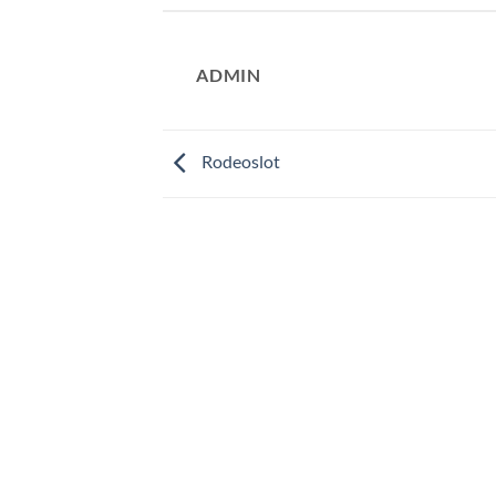
ADMIN
Rodeoslot