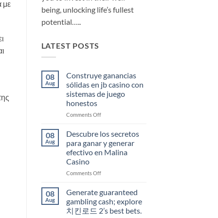
ά με
being, unlocking life’s fullest
potential…..
ει
LATEST POSTS
αι
Construye ganancias
08
Aug
sólidas en jb casino con
sistemas de juego
της
honestos
on
Comments Off
Construye
ganancias
Descubre los secretos
08
sólidas
Aug
para ganar y generar
en
efectivo en Malina
jb
Casino
casino
con
on
Comments Off
sistemas
Descubre
de
los
Generate guaranteed
08
juego
secretos
Aug
gambling cash; explore
honestos
para
치킨로드 2’s best bets.
ganar