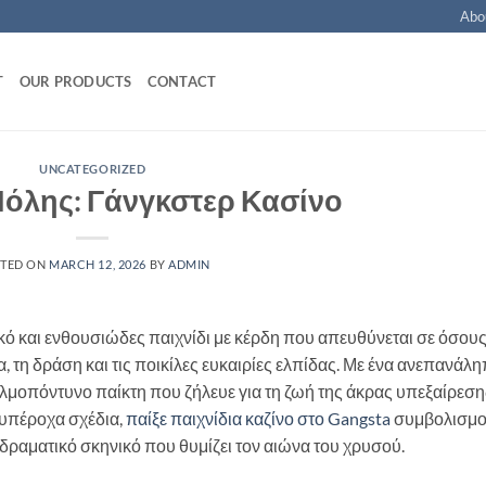
Abo
T
OUR PRODUCTS
CONTACT
UNCATEGORIZED
Πόλης: Γάνγκστερ Κασίνο
TED ON
MARCH 12, 2026
BY
ADMIN
κό και ενθουσιώδες παιχνίδι με κέρδη που απευθύνεται σε όσου
 τη δράση και τις ποικίλες ευκαιρίες ελπίδας. Με ένα ανεπανάλ
λμοπόντυνο παίκτη που ζήλευε για τη ζωή της άκρας υπεξαίρεση
 υπέροχα σχέδια,
παίξε παιχνίδια καζίνο στο Gangsta
συμβολισμ
ι δραματικό σκηνικό που θυμίζει τον αιώνα του χρυσού.