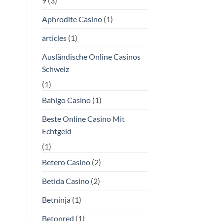
9
(3)
Aphrodite Casino
(1)
articles
(1)
Ausländische Online Casinos
Schweiz
(1)
Bahigo Casino
(1)
Beste Online Casino Mit
Echtgeld
(1)
Betero Casino
(2)
Betida Casino
(2)
Betninja
(1)
Betonred
(1)