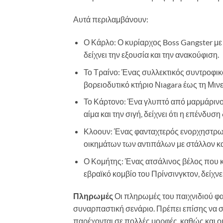
Αυτά περιλαμβάνουν:
Ο Κάρλο: Ο κυρίαρχος Boss Gangster με 
δείχνει την εξουσία και την ανακούφιση.
Το Τραίνο: Ένας συλλεκτικός συντροφικ
βορειοδυτικό κτήριο Νιagara έως τη Μινε
Το Κάρτονο: Ένα γλυπτό από μαρμάρινο
αίμα και την σιγή, δείχνει ότι η επένδυσ
Κλοουν: Ένας φανταχτερός ενορχηστρωτ
οικημάτων των αντιπάλων με στάλλον και 
Ο Κομήτης: Ένας ατσάλινος βέλος που κ
εβραϊκό κομβίο του Πρίνσινγκτον, δείχνε
Πληρωμές
Οι πληρωμές του παιχνιδιού φα
συναρπαστική σενάριο. Πρέπει επίσης να σ
παρέχονται σε πολλές μορφές, καθώς και οι