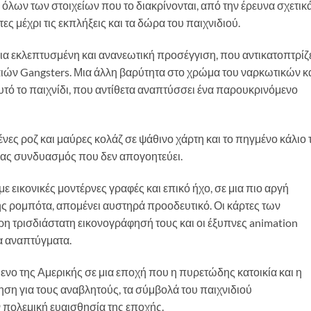
όλων των στοιχείων που το διακρίνονται, από την έρευνα σχετικ
ες μέχρι τις εκπλήξεις και τα δώρα του παιχνιδιού.
μια εκλεπτυσμένη και ανανεωτική προσέγγιση, που αντικατοπτρίζ
ιών Gangsters. Μια άλλη βαρύτητα στο χρώμα του ναρκωτικών κ
αυτό το παιχνίδι, που αντίθετα αναπτύσσει ένα παρουκρινόμενο
νες ροζ και μαύρες κολάζ σε ψάθινο χάρτη και το πηγμένο κάλιο 
ένας συνδυασμός που δεν απογοητεύει.
ε εικονικές μοντέρνες γραφές και επικό ήχο, σε μια πιο αργή
 ρομπότα, απομένει αυστηρά προοδευτικό. Οι κάρτες των
η τρισδιάστατη εικονογράφησή τους και οι έξυπνες animation
τα αναπτύγματα.
νο της Αμερικής σε μια εποχή που η πυρετώδης κατοικία και η
ηση για τους αναβλητούς, τα σύμβολά του παιχνιδιού
πολεμική ευαισθησία της εποχής.