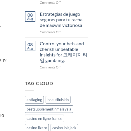
on
Comments Off
y
Generate
generar
guaranteed
efectivo
Estrategias de juego
08
gambling
en
Aug
seguras para tu racha
cash;
Malina
,
de maxwin victoriosa
explore
Casino
on
Comments Off
치
Estrategias
킨
de
로
Control your bets and
08
juego
드
Aug
cherish unbeatable
seguras
2’s
insights for 크레이지 타
para
best
την
임 gambling.
tu
bets.
racha
on
Comments Off
de
Control
maxwin
your
victoriosa
bets
TAG CLOUD
and
cherish
unbeatable
antiaging
beautifulskin
insights
for
bestsupplementinmalaysia
크
ια
레
casino en ligne france
이
지
casino lizaro
casino lolajack