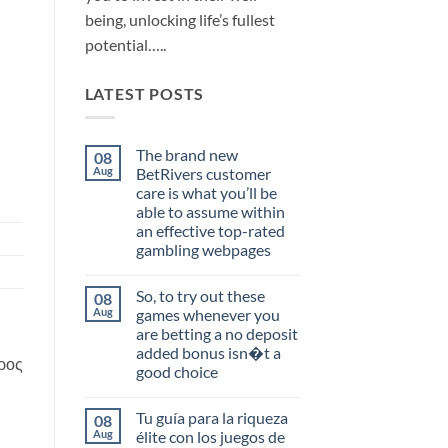
being, unlocking life’s fullest
potential…..
LATEST POSTS
The brand new
08
Aug
BetRivers customer
care is what you’ll be
able to assume within
an effective top-rated
gambling webpages
No
Comments
So, to try out these
08
on
The
Aug
games whenever you
brand
are betting a no deposit
new
BetRivers
added bonus isn�t a
όρος
customer
good choice
care
is
No
what
Comments
you’ll
Tu guía para la riqueza
08
on
be
So,
Aug
élite con los juegos de
able
to