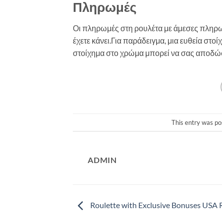
Πληρωμές
Οι πληρωμές στη ρουλέτα με άμεσες πληρ
έχετε κάνει.Για παράδειγμα, μια ευθεία στ
στοίχημα στο χρώμα μπορεί να σας αποδώσ
This entry was po
ADMIN
Roulette with Exclusive Bonuses USA 