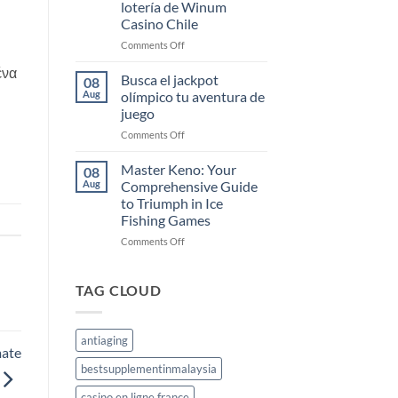
to
lotería de Winum
try
assume
out
Casino Chile
within
these
an
games
on
Comments Off
effective
whenever
Tu
top-
you
ένα
rated
guía
are
Busca el jackpot
08
gambling
betting
para
Aug
olímpico tu aventura de
webpages
a
la
juego
no
riqueza
deposit
on
added
Comments Off
élite
bonus
Busca
con
isn�t
el
los
Master Keno: Your
08
a
jackpot
juegos
good
Aug
Comprehensive Guide
choice
olímpico
de
to Triumph in Ice
tu
lotería
Fishing Games
aventura
de
de
Winum
on
Comments Off
juego
Casino
Master
Chile
Keno:
Your
TAG CLOUD
Comprehensive
Guide
to
antiaging
Triumph
mate
in
bestsupplementinmalaysia
Ice
Fishing
casino en ligne france