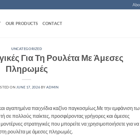
Abo
T
OUR PRODUCTS
CONTACT
UNCATEGORIZED
ικές Για Τη Ρουλέτα Με Άμεσες
Πληρωμές
STED ON
JUNE 17, 2026
BY
ADMIN
 και αγαπημένα παιχνίδια καζίνο παγκοσμίως.Με την εμφάνιση τω
οσιτή σε πολλούς παίκτες, προσφέροντας γρήγορες και άμεσες
μοντέρνες στρατηγικές που μπορείτε να χρησιμοποιήσετε για να
στη
ρουλέτα με άμεσες πληρωμές.